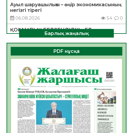
Ауыл шаруашылығы – өңір экономикасының
негізгі тірегі
06.08.2026
54
0
ҚОҒАМДЫҚ БЕЛСЕНДІЛІК – ЕЛ
Барлық жаңалық
ДАМУЫНЫҢ НЕГІЗІ
06.08.2026
52
0
PDF нұсқа
ҚҰРЫЛТАЙ САЙЛАУЫ – БОЛАШАҚҚА
БАСТАР ЖАУАПТЫ ТАҢДАУ
06.08.2026
54
0
Инфекциялық ауруларға қарсы иммундау
жұмыстарының тиімділігі
06.08.2026
56
0
Көкжөтел ауруы туралы
06.08.2026
54
0
АПВ вакцинасы туралы мәлімет
06.08.2026
55
0