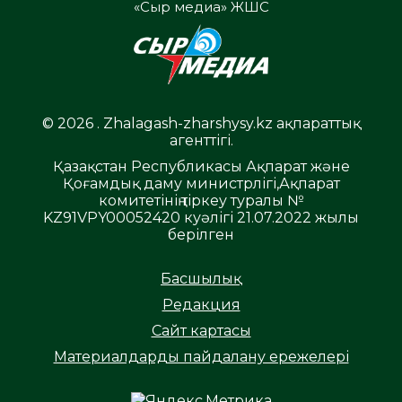
«Сыр медиа» ЖШС
© 2026 . Zhalagash-zharshysy.kz ақпараттық
агенттігі.
Қазақстан Республикасы Ақпарат және
Қоғамдық даму министрлігі,Ақпарат
комитетінің тіркеу туралы №
KZ91VPY00052420 куәлігі 21.07.2022 жылы
берілген
Басшылық
Редакция
Сайт картасы
Материалдарды пайдалану ережелері