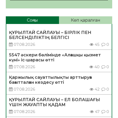
Соңғы
Көп қаралған
ҚҰРЫЛТАЙ САЙЛАУЫ – БІРЛІК ПЕН
БЕЛСЕНДІЛІКТІҢ БЕЛГІСІ
07.08.2026
45
0
5547 әскери бөлімінде «Алғашқы қызмет
күні» іс-шарасы өтті
07.08.2026
40
0
Қаржылық сауаттылықты арттыруға
бағытталған кездесу өтті
07.08.2026
42
0
ҚҰРЫЛТАЙ САЙЛАУЫ – ЕЛ БОЛАШАҒЫ
ҮШІН ЖАУАПТЫ ҚАДАМ
07.08.2026
47
0