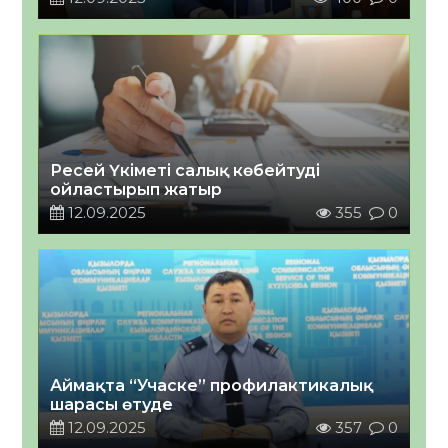
Ресей Үкіметі салық көбейтуді
ойластырып жатыр
12.09.2025
355
0
Аймақта “Учаске” профилактикалық
шарасы өтуде
12.09.2025
357
0