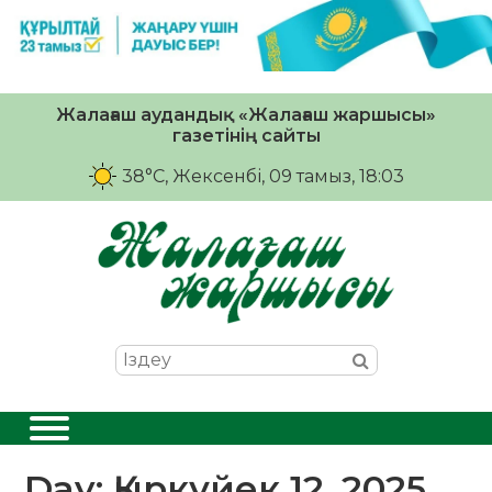
Жалағаш аудандық «Жалағаш жаршысы»
газетінің сайты
38°C
, Жексенбі, 09 тамыз, 18:03
Day:
Қыркүйек 12, 2025