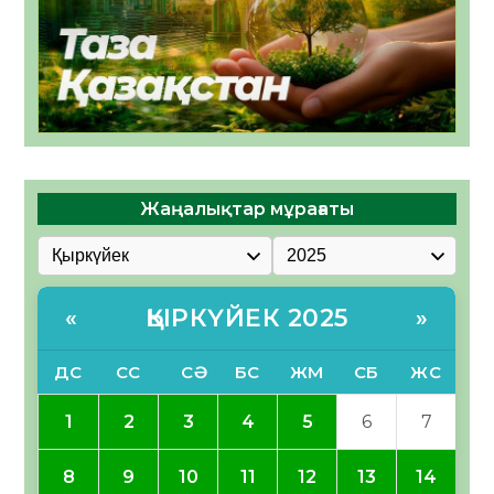
Жаңалықтар мұрағаты
ҚЫРКҮЙЕК 2025
«
»
ДС
СС
СӘ
БС
ЖМ
СБ
ЖС
1
2
3
4
5
6
7
8
9
10
11
12
13
14