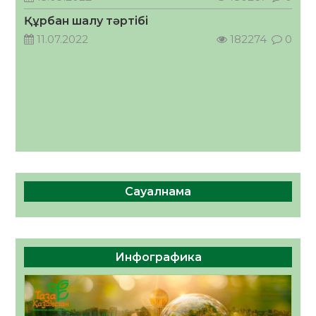
05.08.2026
65
0
Құрбан шалу тәртібі
11.07.2022
182274
0
Сауалнама
Инфографика