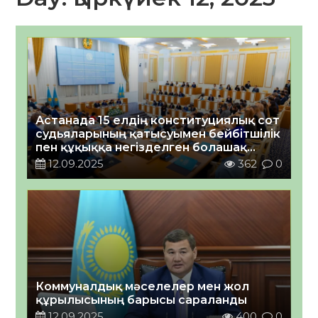
Астанада 15 елдің конституциялық сот
судьяларының қатысуымен бейбітшілік
пен құқыққа негізделген болашақ
тақырыбында диалог өтті
12.09.2025
362
0
Коммуналдық мәселелер мен жол
құрылысының барысы сараланды
12.09.2025
400
0