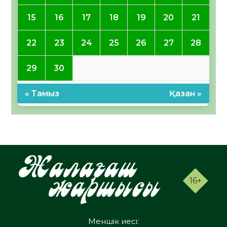
15
16
17
18
19
20
21
22
23
24
25
26
27
28
29
30
« Тамыз
Қазан »
16+
Меншік иесі: