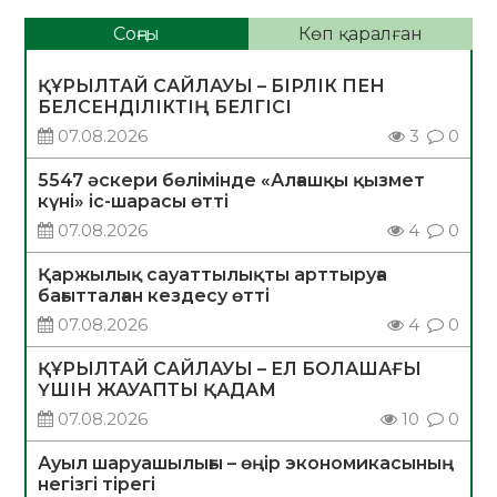
Соңғы
Көп қаралған
ҚҰРЫЛТАЙ САЙЛАУЫ – БІРЛІК ПЕН
БЕЛСЕНДІЛІКТІҢ БЕЛГІСІ
07.08.2026
3
0
5547 әскери бөлімінде «Алғашқы қызмет
күні» іс-шарасы өтті
07.08.2026
4
0
Қаржылық сауаттылықты арттыруға
бағытталған кездесу өтті
07.08.2026
4
0
ҚҰРЫЛТАЙ САЙЛАУЫ – ЕЛ БОЛАШАҒЫ
ҮШІН ЖАУАПТЫ ҚАДАМ
07.08.2026
10
0
Ауыл шаруашылығы – өңір экономикасының
негізгі тірегі