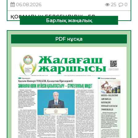
06.08.2026
25
0
ҚОҒАМДЫҚ БЕЛСЕНДІЛІК – ЕЛ
Барлық жаңалық
ДАМУЫНЫҢ НЕГІЗІ
06.08.2026
23
0
PDF нұсқа
ҚҰРЫЛТАЙ САЙЛАУЫ – БОЛАШАҚҚА
БАСТАР ЖАУАПТЫ ТАҢДАУ
06.08.2026
26
0
Инфекциялық ауруларға қарсы иммундау
жұмыстарының тиімділігі
06.08.2026
27
0
Көкжөтел ауруы туралы
06.08.2026
24
0
АПВ вакцинасы туралы мәлімет
06.08.2026
25
0
Open Air: Қызылорда облысы полиция