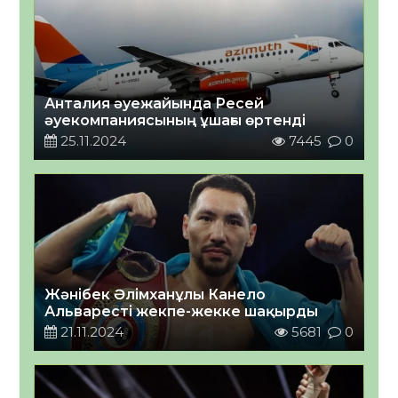
Анталия әуежайында Ресей
әуекомпаниясының ұшағы өртенді
25.11.2024
7445
0
Жәнібек Әлімханұлы Канело
Альваресті жекпе-жекке шақырды
21.11.2024
5681
0