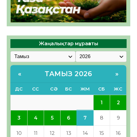
Жаңалықтар мұрағаты
ТАМЫЗ 2026
«
»
ДС
СС
СӘ
БС
ЖМ
СБ
ЖС
1
2
7
3
4
5
6
8
9
10
11
12
13
14
15
16