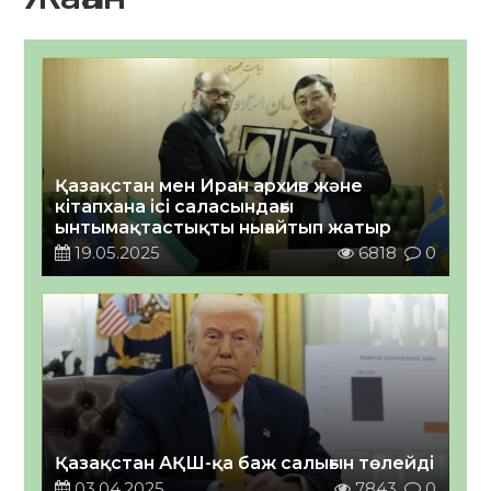
Қазақстан мен Иран архив және
кітапхана ісі саласындағы
ынтымақтастықты нығайтып жатыр
19.05.2025
6818
0
Қазақстан АҚШ-қа баж салығын төлейді
03.04.2025
7843
0