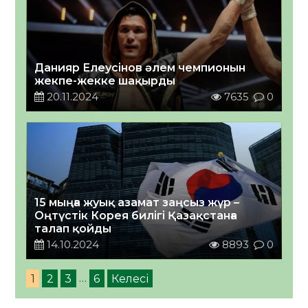
Данияр Елеусінов әлем чемпионын
жекпе-жекке шақырды
20.11.2024
7635
0
15 мыңға жуық азамат заңсыз жүр –
Оңтүстік Корея билігі Қазақстанға
талап қойды
14.10.2024
8893
0
1
2
3
…
6
Келесі