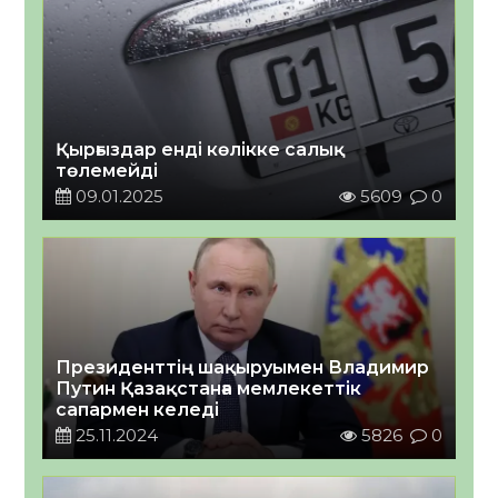
Қырғыздар енді көлікке салық
төлемейді
09.01.2025
5609
0
Президенттің шақыруымен Владимир
Путин Қазақстанға мемлекеттік
сапармен келеді
25.11.2024
5826
0