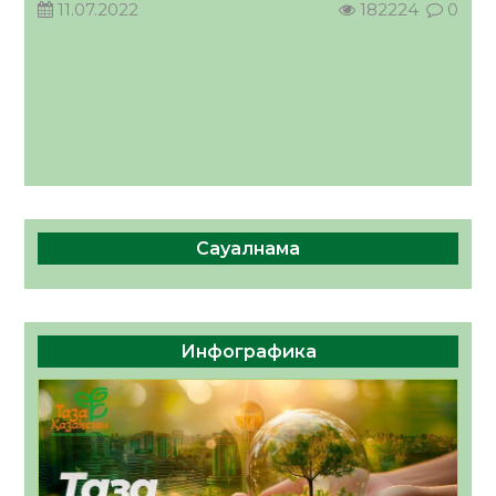
11.07.2022
182224
0
Сауалнама
Инфографика