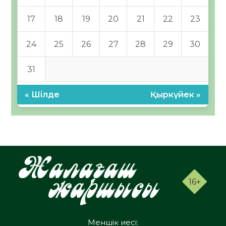
17
18
19
20
21
22
23
24
25
26
27
28
29
30
31
« Шілде
Қыркүйек »
16+
Меншік иесі: