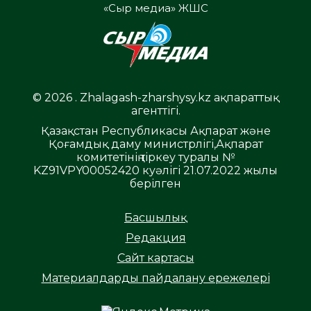
«Сыр медиа» ЖШС
© 2026 . Zhalagash-zharshysy.kz ақпараттық
агенттігі.
Қазақстан Республикасы Ақпарат және
Қоғамдық даму министрлігі,Ақпарат
комитетінің тіркеу туралы №
KZ91VPY00052420 куәлігі 21.07.2022 жылы
берілген
Басшылық
Редакция
Сайт картасы
Материалдарды пайдалану ережелері