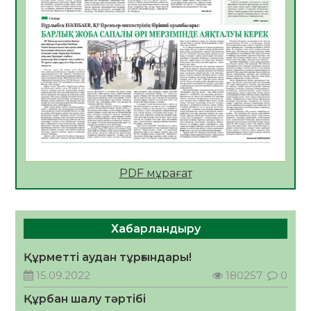
департаменті 20 мыңнан астам
көрерменнің қауіпсіздігін қамтамасыз етті
06.08.2026
60
0
ҚЫЗЫЛОРДАДА «САНАЛЫ ҰРПАҚ –
ЖАРҚЫН БОЛАШАҚ» АТТЫ КЕҢЕЙТІЛГЕН
МӘЖІЛІС ӨТТІ
05.08.2026
61
0
Қазақстан Орталық Азиядағы көшуге ең
қолайлы ел атанды
05.08.2026
61
0
PDF мұрағат
Өрт қауіпсіздігі талаптарын сақтау – әр
азаматтың міндеті
Хабарландыру
05.08.2026
64
0
Құрметті аудан тұрғындары!
Руслан Рүстемұлы облыс әкімінің
кеңесшісі болып тағайындалды
15.09.2022
180257
0
05.08.2026
59
0
Құрбан шалу тәртібі