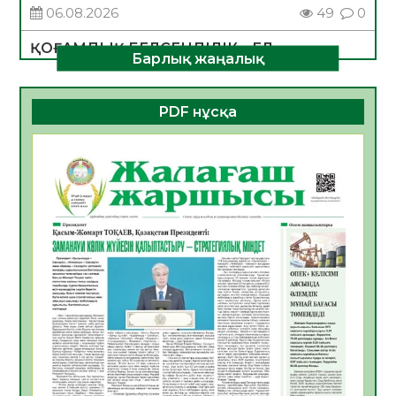
06.08.2026
49
0
ҚОҒАМДЫҚ БЕЛСЕНДІЛІК – ЕЛ
Барлық жаңалық
ДАМУЫНЫҢ НЕГІЗІ
06.08.2026
47
0
PDF нұсқа
ҚҰРЫЛТАЙ САЙЛАУЫ – БОЛАШАҚҚА
БАСТАР ЖАУАПТЫ ТАҢДАУ
06.08.2026
49
0
Инфекциялық ауруларға қарсы иммундау
жұмыстарының тиімділігі
06.08.2026
51
0
Көкжөтел ауруы туралы
06.08.2026
48
0
АПВ вакцинасы туралы мәлімет
06.08.2026
47
0
Open Air: Қызылорда облысы полиция