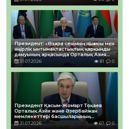
шыға бастады деп санайды
Президент: «Өзара сенімнің нығаюы мен
өңірлік ынтымақтастықтың қарқынды
дамуының арқасында Орталық Азия
жаңа тарихындағы аса табысты кезеңді
31.07.2026
81
0
бастан өткеріп жатыр деп нық
сеніммен айтуға болады»
Президент Қасым-Жомарт Тоқаев
Орталық Азия және Әзербайжан
мемлекеттері басшыларының
бейресми Консультативтік кездесуіне
31.07.2026
67
0
қатысты