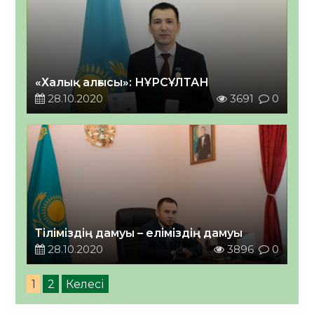
«Халық алғысы»: НҰРСҰЛТАН
28.10.2020
3691
0
Тіліміздің дамуы – еліміздің дамуы
28.10.2020
3896
0
1
2
Келесі