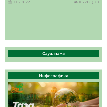
11.07.2022
182212
0
Сауалнама
Инфографика