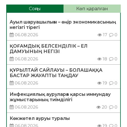
Соңғы
Көп қаралған
Ауыл шаруашылығы – өңір экономикасының
негізгі тірегі
06.08.2026
17
0
ҚОҒАМДЫҚ БЕЛСЕНДІЛІК – ЕЛ
ДАМУЫНЫҢ НЕГІЗІ
06.08.2026
18
0
ҚҰРЫЛТАЙ САЙЛАУЫ – БОЛАШАҚҚА
БАСТАР ЖАУАПТЫ ТАҢДАУ
06.08.2026
19
0
Инфекциялық ауруларға қарсы иммундау
жұмыстарының тиімділігі
06.08.2026
20
0
Көкжөтел ауруы туралы
06.08.2026
19
0