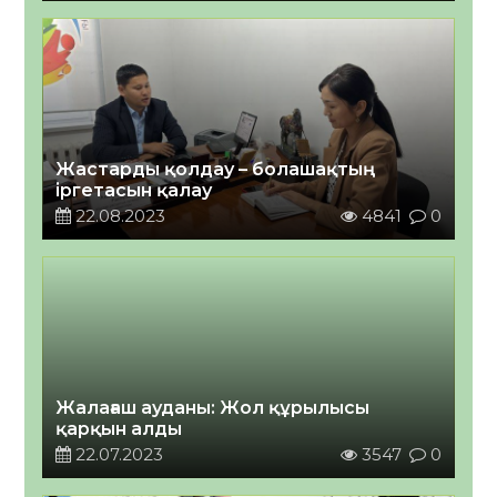
Жастарды қолдау – болашақтың
іргетасын қалау
22.08.2023
4841
0
Жалағаш ауданы: Жол құрылысы
қарқын алды
22.07.2023
3547
0