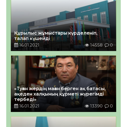
Құрылыс жұмыстары күрделеніп,
талап күшейді
16.01.2021
14558
0
«Туған жердің маған берген ақ батасы,
ақеден халқының құрметі жүрегімді
тербеді»
16.01.2021
13390
0