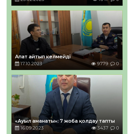
ҚАЛЫПТАСАДЫ
Апат айтып келмейді
17.10.2023
9779
0
«Ауыл аманаты»: 7 жоба қолдау тапты
16.09.2023
3437
0