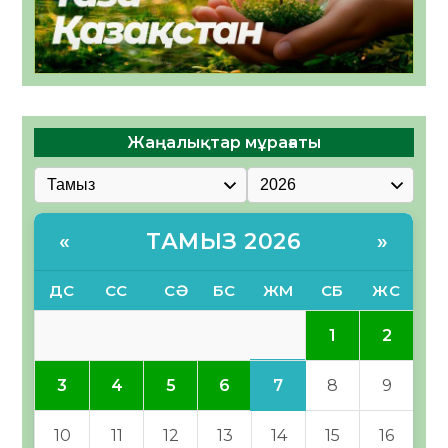
Жаңалықтар мұрағаты
ТАМЫЗ 2026
«
»
ДС
СС
СӘ
БС
ЖМ
СБ
ЖС
1
2
7
3
4
5
6
8
9
10
11
12
13
14
15
16