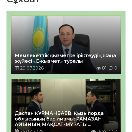
Мемлекеттік қызметке іріктеудің жаңа
жүйесі «Е-қызмет» туралы
29.07.2026
81
0
Дастан ҚҰРМАНБАЕВ, Қызылорда
облысының бас имамы: РАМАЗАН
АЙЫНЫҢ МАҚСАТ-МҰРАТЫ
ОРЫНДАЛҒАНДА, ІЗГІ ҚОҒАМ
25.02.2025
1647
0