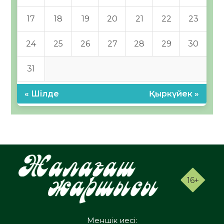
17
18
19
20
21
22
23
24
25
26
27
28
29
30
31
« Шілде
Қыркүйек »
16+
Меншік иесі: