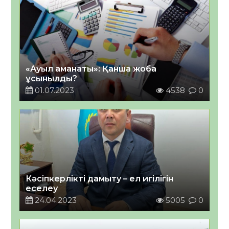
«Ауыл аманаты»: Қанша жоба
ұсынылды?
01.07.2023
4538
0
Кәсіпкерлікті дамыту – ел игілігін
еселеу
24.04.2023
5005
0