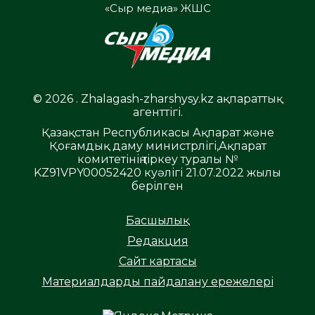
«Сыр медиа» ЖШС
© 2026 . Zhalagash-zharshysy.kz ақпараттық
агенттігі.
Қазақстан Республикасы Ақпарат және
Қоғамдық даму министрлігі,Ақпарат
комитетінің тіркеу туралы №
KZ91VPY00052420 куәлігі 21.07.2022 жылы
берілген
Басшылық
Редакция
Сайт картасы
Материалдарды пайдалану ережелері