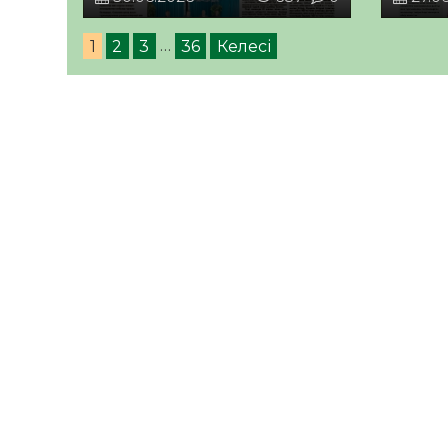
1
2
3
…
36
Келесі