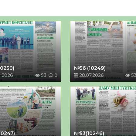
10250)
№56 (10249)
8.2026
53
0
28.07.2026
5
10247)
№53(10246)