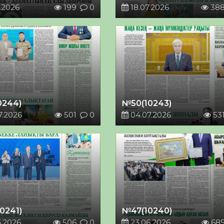
.2026
199
0
18.07.2026
38
0244)
№50(10243)
7.2026
501
0
04.07.2026
53
0241)
№47(10240)
6.2026
506
0
23.06.2026
68