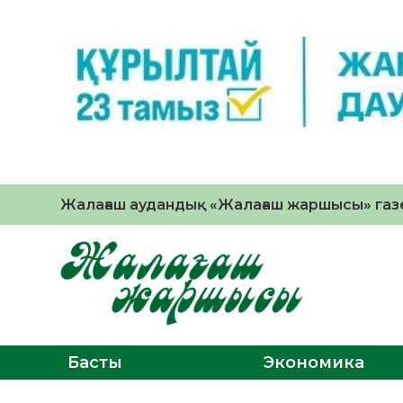
Жалағаш аудандық «Жалағаш жаршысы» газе
Басты
Экономика