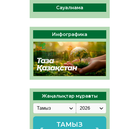
ы жаңа Құрылтай үшін дауыс
беруге дайын
Сауалнама
05.08.2026
32
0
ӘРБІР ДАУЫС – ҚОҒАМ
ДАМУЫНА ҚОСЫЛҒАН
Инфографика
ҮЛЕС
05.08.2026
37
0
Жаңалықтар мұрағаты
ТАМЫЗ
«
»