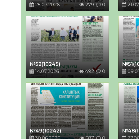
25.07.2026
279
0
21.07
№52(10245)
№51(1
14.07.2026
492
0
09.0
№49(10242)
№48(1
30.06.2026
687
0
27.0