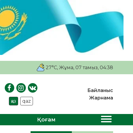
27°C
, Жұма, 07 тамыз, 04:38
Байланыс
Жарнама
қаз
qaz
Қоғам