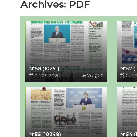
Archives:
PDF
№58 (10251)
№57 (
04.08.2026
76
0
01.0
№55 (10248)
№54 (