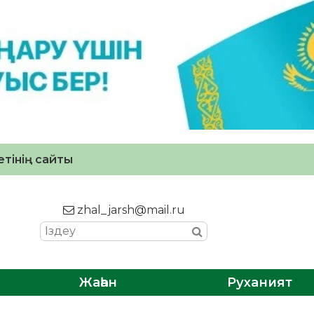
тінің сайты
zhal_jarsh@mail.ru
Жаһан
Руханият