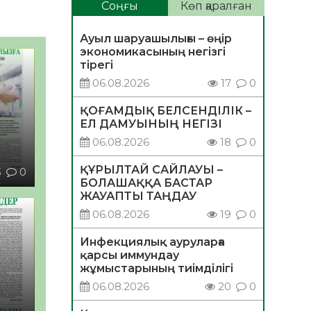
Соңғы
Көп қаралған
Ауыл шаруашылығы – өңір
экономикасының негізгі
тірегі
06.08.2026
17
0
ҚОҒАМДЫҚ БЕЛСЕНДІЛІК –
ЕЛ ДАМУЫНЫҢ НЕГІЗІ
06.08.2026
18
0
ҚҰРЫЛТАЙ САЙЛАУЫ –
3
0
БОЛАШАҚҚА БАСТАР
ЖАУАПТЫ ТАҢДАУ
06.08.2026
19
0
Инфекциялық ауруларға
қарсы иммундау
жұмыстарының тиімділігі
06.08.2026
20
0