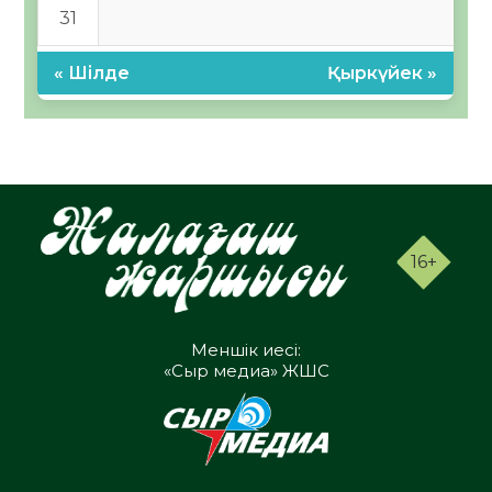
31
« Шілде
Қыркүйек »
16+
Меншік иесі:
«Сыр медиа» ЖШС