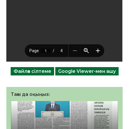
Файлға сілтеме
Google Viewer-мен ашу
Тағы да оқыңыз: