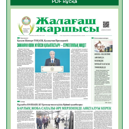
PDF нұсқа
ҚҰРЫЛТАЙ САЙЛАУЫ – БОЛАШАҚҚА
БАСТАР ЖАУАПТЫ ТАҢДАУ
06.08.2026
51
0
Инфекциялық ауруларға қарсы иммундау
жұмыстарының тиімділігі
06.08.2026
53
0
Көкжөтел ауруы туралы
06.08.2026
51
0
АПВ вакцинасы туралы мәлімет
06.08.2026
49
0
Open Air: Қызылорда облысы полиция
департаменті 20 мыңнан астам
көрерменнің қауіпсіздігін қамтамасыз етті
06.08.2026
62
0
ҚЫЗЫЛОРДАДА «САНАЛЫ ҰРПАҚ –
ЖАРҚЫН БОЛАШАҚ» АТТЫ КЕҢЕЙТІЛГЕН