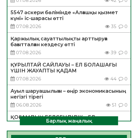
07.08.2026
42
0
5547 әскери бөлімінде «Алғашқы қызмет
күні» іс-шарасы өтті
07.08.2026
35
0
Қаржылық сауаттылықты арттыруға
бағытталған кездесу өтті
07.08.2026
39
0
ҚҰРЫЛТАЙ САЙЛАУЫ – ЕЛ БОЛАШАҒЫ
ҮШІН ЖАУАПТЫ ҚАДАМ
07.08.2026
44
0
Ауыл шаруашылығы – өңір экономикасының
негізгі тірегі
06.08.2026
51
0
ҚОҒАМДЫҚ БЕЛСЕНДІЛІК – ЕЛ
Барлық жаңалық
ДАМУЫНЫҢ НЕГІЗІ
06.08.2026
49
0