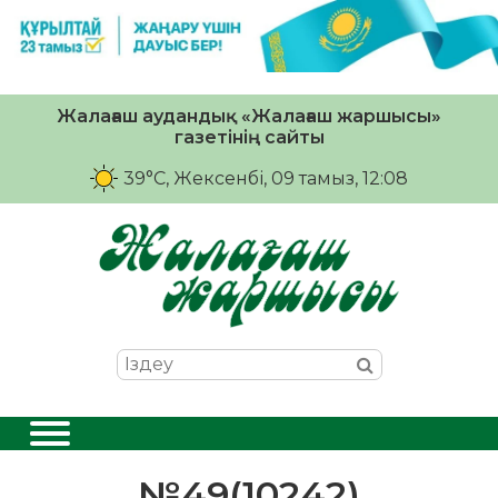
Жалағаш аудандық «Жалағаш жаршысы»
газетінің сайты
39°C
, Жексенбі, 09 тамыз, 12:08
№49(10242)