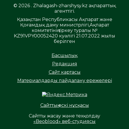
© 2026 . Zhalagash-zharshysy.kz ақпараттық
агенттігі.
Қазақстан Республикасы Ақпарат және
Қоғамдық даму министрлігі,Ақпарат
комитетінің тіркеу туралы №
KZ91VPY00052420 куәлігі 21.07.2022 жылы
берілген
Басшылық
Редакция
Сайт картасы
Материалдарды пайдалану ережелері
Сайттың ескі нұсқасы
Сайтты жасау және техқолдау
«Beoblood» веб-студиясы