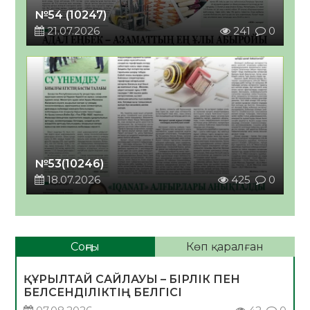
№54 (10247)
21.07.2026
241
0
№53(10246)
18.07.2026
425
0
Соңғы
Көп қаралған
ҚҰРЫЛТАЙ САЙЛАУЫ – БІРЛІК ПЕН
БЕЛСЕНДІЛІКТІҢ БЕЛГІСІ