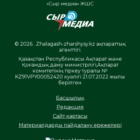
«Сыр медиа» ЖШС
© 2026 . Zhalagash-zharshysy.kz ақпараттық
агенттігі.
Қазақстан Республикасы Ақпарат және
Қоғамдық даму министрлігі,Ақпарат
комитетінің тіркеу туралы №
KZ91VPY00052420 куәлігі 21.07.2022 жылы
берілген
Басшылық
Редакция
Сайт картасы
Материалдарды пайдалану ережелері