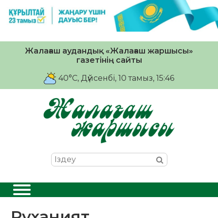
Жалағаш аудандық «Жалағаш жаршысы»
газетінің сайты
40°C
, Дүйсенбі, 10 тамыз, 15:46
Руханият