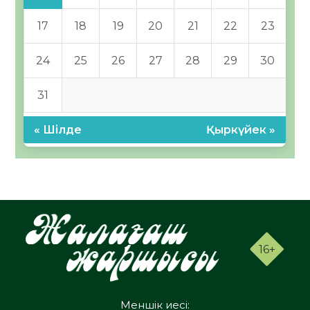
17
18
19
20
21
22
23
24
25
26
27
28
29
30
31
« Шілде
Қыркүйек »
16+
Меншік иесі: