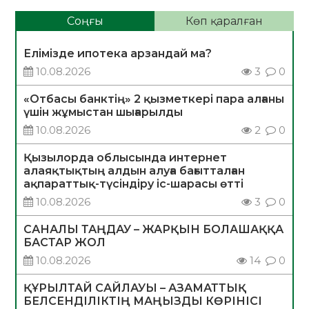
Соңғы
Көп қаралған
Елімізде ипотека арзандай ма?
10.08.2026
3
0
«Отбасы банктің» 2 қызметкері пара алғаны
үшін жұмыстан шығарылды
10.08.2026
2
0
Қызылорда облысында интернет
алаяқтықтың алдын алуға бағытталған
ақпараттық-түсіндіру іс-шарасы өтті
10.08.2026
3
0
САНАЛЫ ТАҢДАУ – ЖАРҚЫН БОЛАШАҚҚА
БАСТАР ЖОЛ
10.08.2026
14
0
ҚҰРЫЛТАЙ САЙЛАУЫ – АЗАМАТТЫҚ
БЕЛСЕНДІЛІКТІҢ МАҢЫЗДЫ КӨРІНІСІ