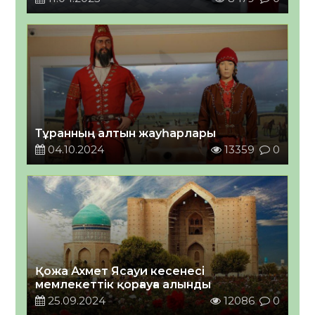
Тұранның алтын жауһарлары
04.10.2024
13359
0
Қожа Ахмет Ясауи кесенесі
мемлекеттік қорғауға алынды
25.09.2024
12086
0