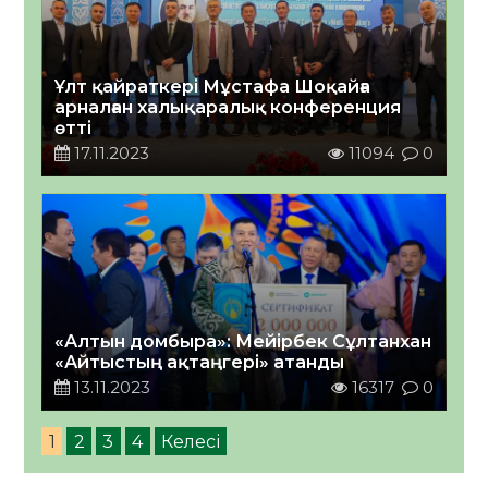
Ұлт қайраткері Мұстафа Шоқайға
арналған халықаралық конференция
өтті
17.11.2023
11094
0
«Алтын домбыра»: Мейірбек Сұлтанхан
«Айтыстың ақтаңгері» атанды
13.11.2023
16317
0
1
2
3
4
Келесі