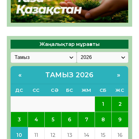
Жаңалықтар мұрағаты
ТАМЫЗ 2026
«
»
ДС
СС
СӘ
БС
ЖМ
СБ
ЖС
1
2
3
4
5
6
7
8
9
10
11
12
13
14
15
16