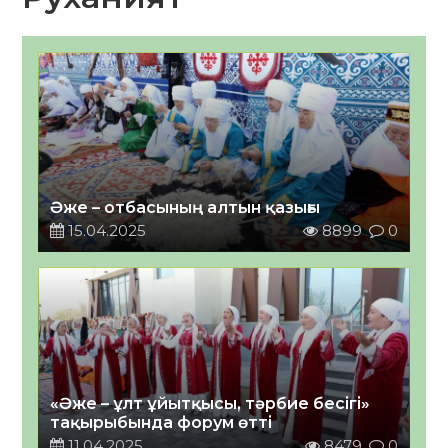
Әже – отбасының алтын қазығы
15.04.2025
8899
0
«Әже – ұлт ұйытқысы, тәрбие бесігі»
тақырыбында форум өтті
11.04.2025
8479
0