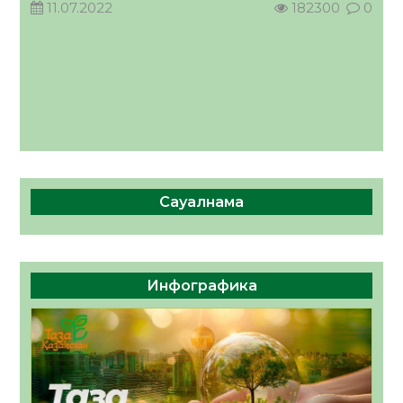
11.07.2022
182300
0
Сауалнама
Инфографика