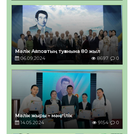
Мәлік Аяповтың туғанына 80 жыл
06.09.2024
8697
0
Мәлік жыры – мәңгілік
14.05.2024
9154
0