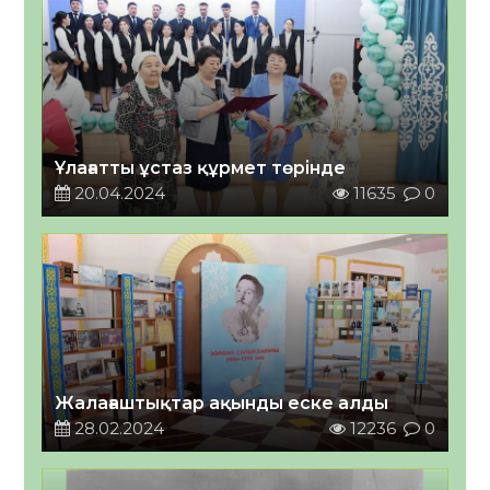
Ұлағатты ұстаз құрмет төрінде
20.04.2024
11635
0
Жалағаштықтар ақынды еске алды
28.02.2024
12236
0