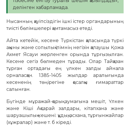
тізбесіне енгізу туралы шешім қабылдады»,
делінген хабарламада.
Нысанның қауіпсіздігін ішкі істер органдарының
тиісті бөлімшелері қамтамасыз етеді.
Айта кетейік, кесене Түркістан қаласында түркі
ақыны және сопылық ілімнің негізін қалаушы Қожа
Ахмет Ясауи жерленген орында тұрғызылған.
Кесене сегіз бөлмеден тұрады. Олар Тайқазан
тұрған ортадағы ең үлкен залды айнала
орналасқан. 1385-1405 жылдар аралығында
кесененің төңірегіне қосалқы ғимараттар
салынған.
Бүгінде мұражай-қорық аумағына мешіт, Үлкен
және Кіші Ақсарай залдары, кітапхана және
шаруашылық кешені: құдық, асхана, тұрғынжайлар
(хұжралар) және т. б кіреді.