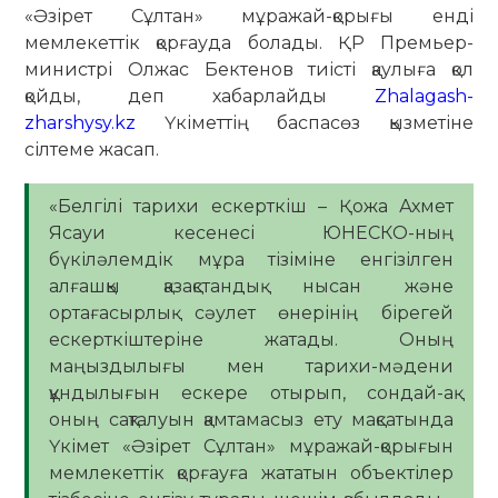
«Әзірет Сұлтан» мұражай-қорығы енді
мемлекеттік қорғауда болады. ҚР Премьер-
министрі Олжас Бектенов тиісті қаулыға қол
қойды, деп хабарлайды
Zhalagash-
zharshysy.kz
Үкіметтің баспасөз қызметіне
сілтеме жасап.
«Белгілі тарихи ескерткіш – Қожа Ахмет
Ясауи кесенесі ЮНЕСКО-ның
бүкіләлемдік мұра тізіміне енгізілген
алғашқы қазақстандық нысан және
ортағасырлық сәулет өнерінің бірегей
ескерткіштеріне жатады. Оның
маңыздылығы мен тарихи-мәдени
құндылығын ескере отырып, сондай-ақ
оның сақталуын қамтамасыз ету мақсатында
Үкімет «Әзірет Сұлтан» мұражай-қорығын
мемлекеттік қорғауға жататын объектілер