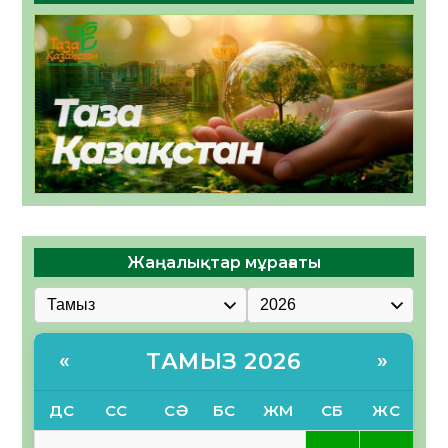
Жаңалықтар мұрағаты
ТАМЫЗ 2026
«
»
ДС
СС
СӘ
БС
ЖМ
СБ
ЖС