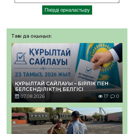
Тағы да оқыңыз:
ҚҰРЫЛТАЙ САЙЛАУЫ – БІРЛІК ПЕН
БЕЛСЕНДІЛІКТІҢ БЕЛГІСІ
07.08.2026
17
0