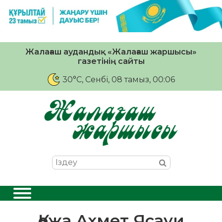
Жалағаш аудандық «Жалағаш жаршысы»
газетінің сайты
30°C
, Сенбі, 08 тамыз, 00:06
Қожа Ахмет Ясауи