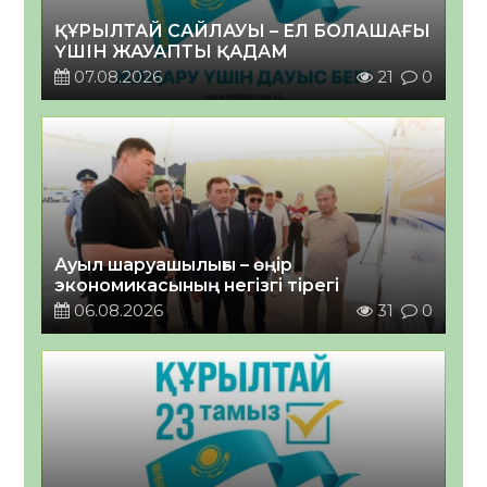
ҚҰРЫЛТАЙ САЙЛАУЫ – ЕЛ БОЛАШАҒЫ
ҮШІН ЖАУАПТЫ ҚАДАМ
07.08.2026
21
0
Ауыл шаруашылығы – өңір
экономикасының негізгі тірегі
06.08.2026
31
0