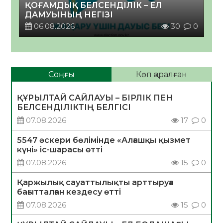
ҚОҒАМДЫҚ БЕЛСЕНДІЛІК – ЕЛ
ДАМУЫНЫҢ НЕГІЗІ
06.08.2026
30
0
Соңғы
Көп қаралған
ҚҰРЫЛТАЙ САЙЛАУЫ – БІРЛІК ПЕН
БЕЛСЕНДІЛІКТІҢ БЕЛГІСІ
07.08.2026
17
0
5547 әскери бөлімінде «Алғашқы қызмет
күні» іс-шарасы өтті
07.08.2026
15
0
Қаржылық сауаттылықты арттыруға
бағытталған кездесу өтті
07.08.2026
15
0