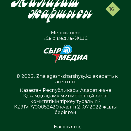
16+
Меншік иесі:
«Сыр медиа» ЖШС
© 2026 . Zhalagash-zharshysy.kz ақпараттық
агенттігі.
Қазақстан Республикасы Ақпарат және
Қоғамдық даму министрлігі,Ақпарат
комитетінің тіркеу туралы №
KZ91VPY00052420 куәлігі 21.07.2022 жылы
берілген
Басшылық