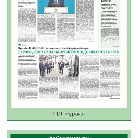
06.08.2026
30
0
АПВ вакцинасы туралы мәлімет
06.08.2026
31
0
Open Air: Қызылорда облысы полиция
департаменті 20 мыңнан астам
көрерменнің қауіпсіздігін қамтамасыз етті
06.08.2026
41
0
ҚЫЗЫЛОРДАДА «САНАЛЫ ҰРПАҚ –
ЖАРҚЫН БОЛАШАҚ» АТТЫ КЕҢЕЙТІЛГЕН
МӘЖІЛІС ӨТТІ
05.08.2026
43
0
Қазақстан Орталық Азиядағы көшуге ең
қолайлы ел атанды
05.08.2026
43
0
PDF мұрағат
Өрт қауіпсіздігі талаптарын сақтау – әр
азаматтың міндеті