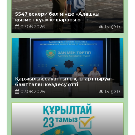
5547 әскери бөлімінде «Алғашқы
қызмет күні» іс-шарасы өтті
07.08.2026
15
0
Қаржылық сауаттылықты арттыруға
бағытталған кездесу өтті
07.08.2026
15
0