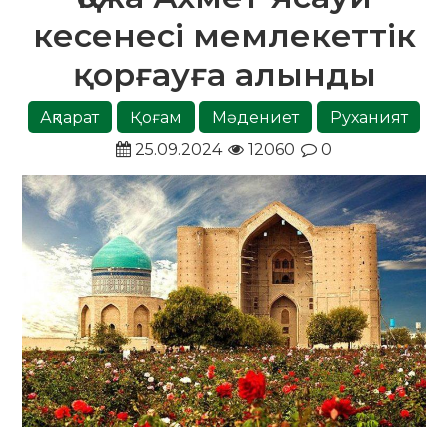
кесенесі мемлекеттік
қорғауға алынды
Ақпарат
Қоғам
Мәдениет
Руханият
25.09.2024
12060
0