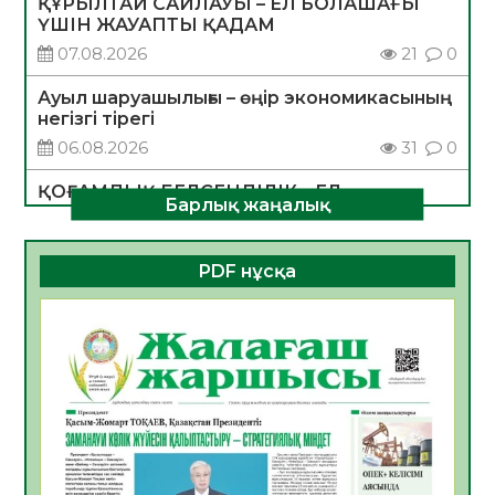
ҚҰРЫЛТАЙ САЙЛАУЫ – ЕЛ БОЛАШАҒЫ
ҮШІН ЖАУАПТЫ ҚАДАМ
07.08.2026
21
0
Ауыл шаруашылығы – өңір экономикасының
негізгі тірегі
06.08.2026
31
0
ҚОҒАМДЫҚ БЕЛСЕНДІЛІК – ЕЛ
Барлық жаңалық
ДАМУЫНЫҢ НЕГІЗІ
06.08.2026
30
0
PDF нұсқа
ҚҰРЫЛТАЙ САЙЛАУЫ – БОЛАШАҚҚА
БАСТАР ЖАУАПТЫ ТАҢДАУ
06.08.2026
32
0
Инфекциялық ауруларға қарсы иммундау
жұмыстарының тиімділігі
06.08.2026
33
0
Көкжөтел ауруы туралы