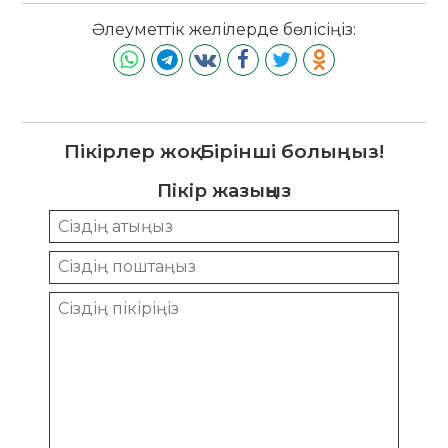
Әлеуметтік желілерде бөлісіңіз:
Пікірлер жоқ. Бірінші болыңыз!
Пікір жазыңыз