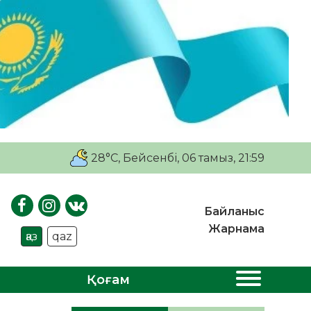
28°C
, Бейсенбі, 06 тамыз, 21:59
Байланыс
Жарнама
қаз
qaz
Қоғам