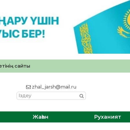
тінің сайты
zhal_jarsh@mail.ru
Жаһан
Руханият