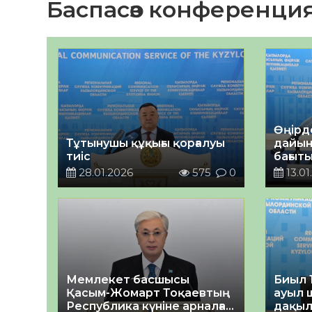
Баспасөз конференци
Өңірд
Тұтынушы құқығы қорғалуы
дайынд
тиіс
бағыт
жүйелі
28.01.2026
575
0
13.01
Мемлекет басшысы
Биыл 
Қасым-Жомарт Тоқаевтың
ауыл 
Республика күніне арналған
дақыл