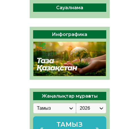
ы жаңа Құрылтай үшін дауыс
беруге дайын
Сауалнама
05.08.2026
28
0
ӘРБІР ДАУЫС – ҚОҒАМ
ДАМУЫНА ҚОСЫЛҒАН
Инфографика
ҮЛЕС
05.08.2026
34
0
Жаңалықтар мұрағаты
ТАМЫЗ
«
»