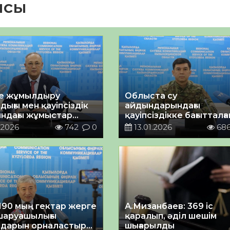
ясы
е жұмылдыру
Облыста су
ығы мен қауіпсіздік
айдындарындағы
ындағы жұмыстар
қауіпсіздікке бағытталға
 жүргізілуде
«мұз» акциясы өтуде
.2026
742
0
13.01.2026
68
190 мың гектар жерге
А.Мизанбаев: 369 іс
шаруашылығы
қаралып, әділ шешім
дарын орналастыру
шығарылды