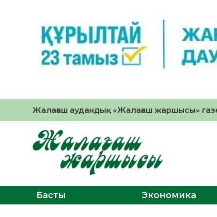
Жалағаш аудандық «Жалағаш жаршысы» газе
Басты
Экономика