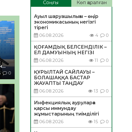
Соңғы
Көп қаралған
Ауыл шаруашылығы – өңір
экономикасының негізгі
тірегі
06.08.2026
4
0
ҚОҒАМДЫҚ БЕЛСЕНДІЛІК –
ЕЛ ДАМУЫНЫҢ НЕГІЗІ
06.08.2026
11
0
н
ҚҰРЫЛТАЙ САЙЛАУЫ –
6
0
БОЛАШАҚҚА БАСТАР
ЖАУАПТЫ ТАҢДАУ
06.08.2026
13
0
Инфекциялық ауруларға
қарсы иммундау
жұмыстарының тиімділігі
06.08.2026
15
0