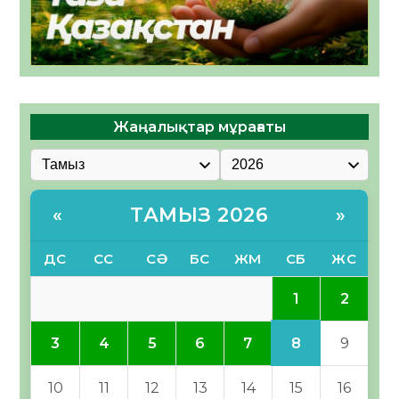
Жаңалықтар мұрағаты
ТАМЫЗ 2026
«
»
ДС
СС
СӘ
БС
ЖМ
СБ
ЖС
1
2
8
3
4
5
6
7
9
10
11
12
13
14
15
16