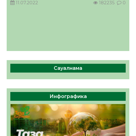
11.07.2022
182235
0
Сауалнама
Инфографика