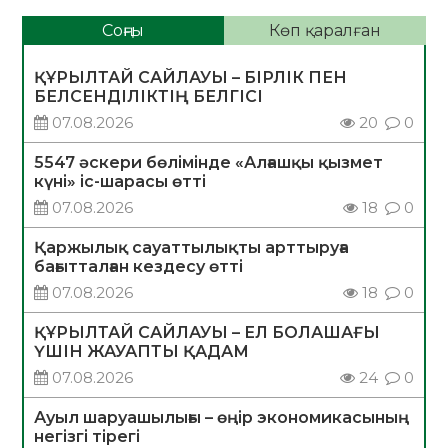
Соңғы
Көп қаралған
ҚҰРЫЛТАЙ САЙЛАУЫ – БІРЛІК ПЕН
БЕЛСЕНДІЛІКТІҢ БЕЛГІСІ
07.08.2026
20
0
5547 әскери бөлімінде «Алғашқы қызмет
күні» іс-шарасы өтті
07.08.2026
18
0
Қаржылық сауаттылықты арттыруға
бағытталған кездесу өтті
07.08.2026
18
0
ҚҰРЫЛТАЙ САЙЛАУЫ – ЕЛ БОЛАШАҒЫ
ҮШІН ЖАУАПТЫ ҚАДАМ
07.08.2026
24
0
Ауыл шаруашылығы – өңір экономикасының
негізгі тірегі