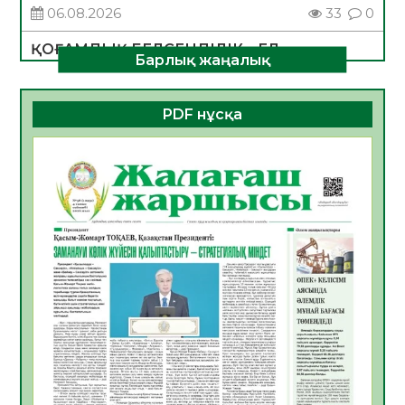
06.08.2026
33
0
ҚОҒАМДЫҚ БЕЛСЕНДІЛІК – ЕЛ
Барлық жаңалық
ДАМУЫНЫҢ НЕГІЗІ
06.08.2026
31
0
PDF нұсқа
ҚҰРЫЛТАЙ САЙЛАУЫ – БОЛАШАҚҚА
БАСТАР ЖАУАПТЫ ТАҢДАУ
06.08.2026
33
0
Инфекциялық ауруларға қарсы иммундау
жұмыстарының тиімділігі
06.08.2026
34
0
Көкжөтел ауруы туралы
06.08.2026
32
0
АПВ вакцинасы туралы мәлімет
06.08.2026
32
0
Open Air: Қызылорда облысы полиция