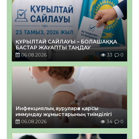
ҚҰРЫЛТАЙ САЙЛАУЫ – БОЛАШАҚҚА
БАСТАР ЖАУАПТЫ ТАҢДАУ
06.08.2026
33
0
Инфекциялық ауруларға қарсы
иммундау жұмыстарының тиімділігі
06.08.2026
34
0