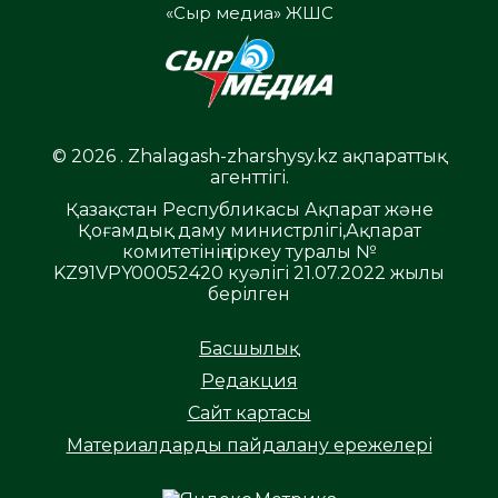
«Сыр медиа» ЖШС
© 2026 . Zhalagash-zharshysy.kz ақпараттық
агенттігі.
Қазақстан Республикасы Ақпарат және
Қоғамдық даму министрлігі,Ақпарат
комитетінің тіркеу туралы №
KZ91VPY00052420 куәлігі 21.07.2022 жылы
берілген
Басшылық
Редакция
Сайт картасы
Материалдарды пайдалану ережелері