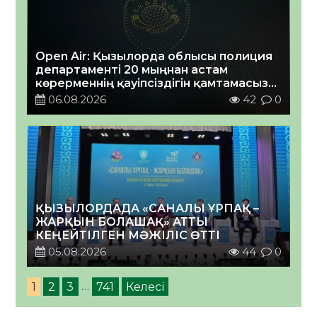
Open Air: Қызылорда облысы полиция
департаменті 20 мыңнан астам
көрерменнің қауіпсіздігін қамтамасыз
етті
06.08.2026
42
0
ҚЫЗЫЛОРДАДА «САНАЛЫ ҰРПАҚ –
ЖАРҚЫН БОЛАШАҚ» АТТЫ
КЕҢЕЙТІЛГЕН МӘЖІЛІС ӨТТІ
05.08.2026
44
0
1
2
3
…
741
Келесі