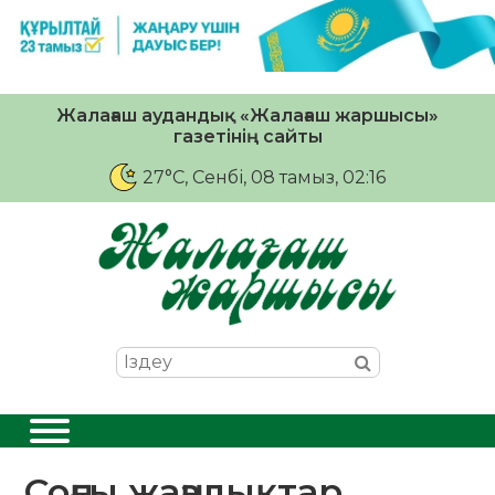
Жалағаш аудандық «Жалағаш жаршысы»
газетінің сайты
27°C
, Сенбі, 08 тамыз, 02:16
Соңғы жаңалықтар