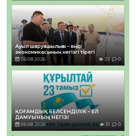
Ауыл шаруашылығы – өңір
экономикасының негізгі тірегі
06.08.2026
33
0
ҚОҒАМДЫҚ БЕЛСЕНДІЛІК – ЕЛ
ДАМУЫНЫҢ НЕГІЗІ
06.08.2026
31
0