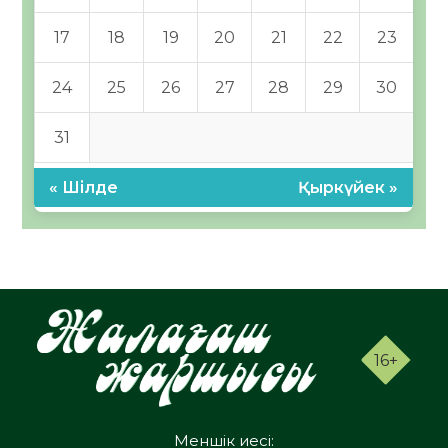
17
18
19
20
21
22
23
24
25
26
27
28
29
30
31
« Шілде
Қыркүйек »
16+
Меншік иесі: