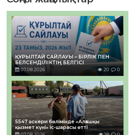
ҚҰРЫЛТАЙ САЙЛАУЫ – БІРЛІК ПЕН
БЕЛСЕНДІЛІКТІҢ БЕЛГІСІ
07.08.2026
20
0
5547 әскери бөлімінде «Алғашқы
қызмет күні» іс-шарасы өтті
07.08.2026
18
0