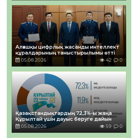
Алғашқы цифрлық жасанды интеллект
құралдарының таныстырылымы өтті
05.08.2026
42
0
Қазақстандықтардың 72,3%-ы жаңа
Құрылтай үшін дауыс беруге дайын
05.08.2026
59
0