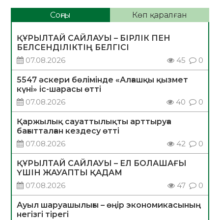
Соңғы
Көп қаралған
ҚҰРЫЛТАЙ САЙЛАУЫ – БІРЛІК ПЕН
БЕЛСЕНДІЛІКТІҢ БЕЛГІСІ
07.08.2026
45
0
5547 әскери бөлімінде «Алғашқы қызмет
күні» іс-шарасы өтті
07.08.2026
40
0
Қаржылық сауаттылықты арттыруға
бағытталған кездесу өтті
07.08.2026
42
0
ҚҰРЫЛТАЙ САЙЛАУЫ – ЕЛ БОЛАШАҒЫ
ҮШІН ЖАУАПТЫ ҚАДАМ
07.08.2026
47
0
Ауыл шаруашылығы – өңір экономикасының
негізгі тірегі