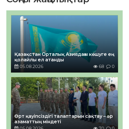
Қазақстан Орталық Азиядағы көшуге ең
қолайлы ел атанды
05.08.2026
68
0
Өрт қауіпсіздігі талаптарын сақтау – әр
азаматтың міндеті
05.08.2026
70
0