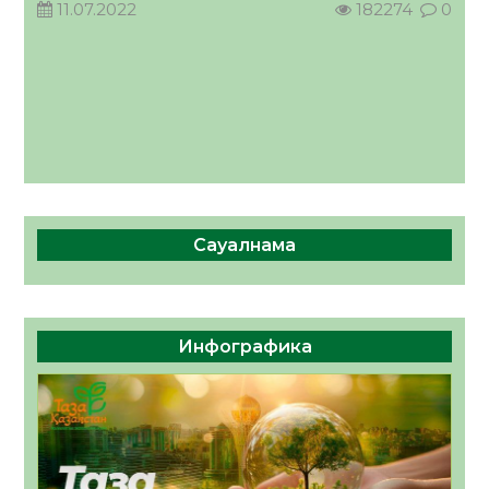
11.07.2022
182274
0
Сауалнама
Инфографика