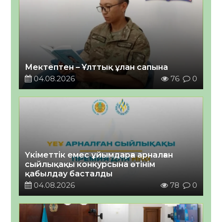
Мектептен – Ұлттық ұлан сапына
04.08.2026
76
0
Үкіметтік емес ұйымдарға арналған
сыйлықақы конкурсына өтінім
қабылдау басталды
04.08.2026
78
0