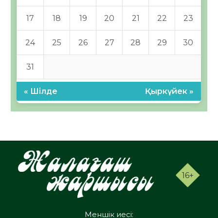
17
18
19
20
21
22
23
24
25
26
27
28
29
30
31
« Шілде
Қыркүйек »
16+
Меншік иесі: