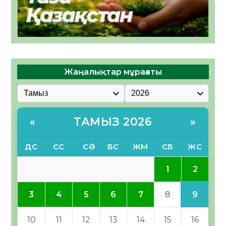
Жаңалықтар мұрағаты
ТАМЫЗ 2026
«
»
ДС
СС
СӘ
БС
ЖМ
СБ
ЖС
2
1
9
3
4
5
6
7
8
10
11
12
13
14
15
16