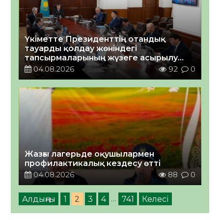
Үкіметте Президенттің отандық
тауарды қолдау жөніндегі
тапсырмаларының жүзеге асырылу
барысы қаралуда
04.08.2026
92
0
Жазғы лагерьде оқушылармен
профилактикалық кездесу өтті
04.08.2026
88
0
Алдыңғы
1
2
3
4
…
741
Келесі