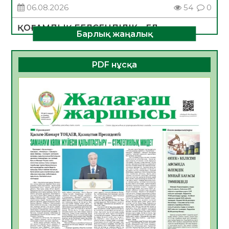
06.08.2026
54
0
ҚОҒАМДЫҚ БЕЛСЕНДІЛІК – ЕЛ
Барлық жаңалық
ДАМУЫНЫҢ НЕГІЗІ
06.08.2026
52
0
PDF нұсқа
ҚҰРЫЛТАЙ САЙЛАУЫ – БОЛАШАҚҚА
БАСТАР ЖАУАПТЫ ТАҢДАУ
06.08.2026
54
0
Инфекциялық ауруларға қарсы иммундау
жұмыстарының тиімділігі
06.08.2026
56
0
Көкжөтел ауруы туралы
06.08.2026
54
0
АПВ вакцинасы туралы мәлімет
06.08.2026
54
0
Open Air: Қызылорда облысы полиция