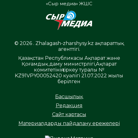
«Сыр медиа» ЖШС
© 2026 . Zhalagash-zharshysy.kz ақпараттық
агенттігі.
Қазақстан Республикасы Ақпарат және
Қоғамдық даму министрлігі,Ақпарат
комитетінің тіркеу туралы №
KZ91VPY00052420 куәлігі 21.07.2022 жылы
берілген
Басшылық
Редакция
Сайт картасы
Материалдарды пайдалану ережелері