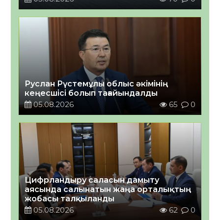
Руслан Рүстемұлы облыс әкімінің
кеңесшісі болып тағайындалды
05.08.2026
65
0
Цифрландыру саласын дамыту
аясында салынатын жаңа орталықтың
жобасы талқыланды
05.08.2026
62
0