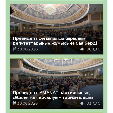
Президент сегізінші шақырылым
депутаттарының жұмысына баға берді
30.06.2026
106
0
Президент: AMANAT партиясының
«Әділетке» қосылуы – тарихи шешім
30.06.2026
103
0