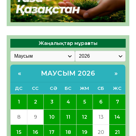
Жаңалықтар мұрағаты
МАУСЫМ 2026
«
»
ДС
СС
СӘ
БС
ЖМ
СБ
ЖС
1
2
3
4
5
6
7
8
9
10
11
12
13
14
15
16
17
18
19
20
21