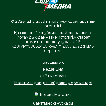
© 2026 . Zhalagash-zharshysy.kz ақпараттық
агенттігі.
Қазақстан Республикасы Ақпарат және
Қоғамдық даму министрлігі,Ақпарат
комитетінің тіркеу туралы №
KZ91VPY00052420 куәлігі 21.07.2022 жылы
берілген
Басшылық
Редакция
Сайт картасы
Материалдарды пайдалану ережелері
Сайттың ескі нұсқасы