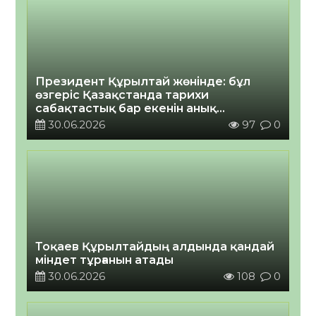
Президент Құрылтай жөнінде: бұл
өзгеріс Қазақстанда тарихи
сабақтастық бар екенін анық
көрсетеді
30.06.2026
97
0
Тоқаев Құрылтайдың алдында қандай
міндет тұрғанын атады
30.06.2026
108
0