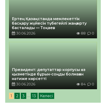
Ертең Қазақстанда мемлекеттік
басқару жүйесін түбегейлі жаңғырту
басталады — Тоқаев
30.06.2026
88
0
Президент: депутаттар корпусы өз
қызметінде бұрын-соңды болмаған
нәтиже көрсетті
30.06.2026
84
0
1
2
3
…
13
Келесі