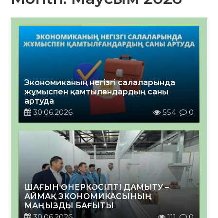
Экономиканың негізгі салаларында
жұмыспен қамтылғандардың саны
артуда
30.06.2026
554
0
ШАҒЫН ӨНЕРКӘСІПТІ ДАМЫТУ –
АЙМАҚ ЭКОНОМИКАСЫНЫҢ
МАҢЫЗДЫ БАҒЫТЫ
30.06.2026
111
0