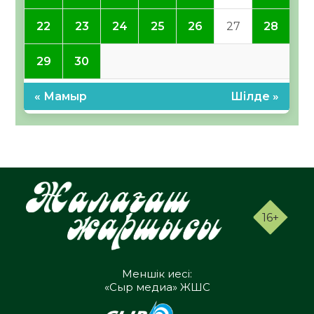
22
23
24
25
26
27
28
29
30
« Мамыр
Шілде »
16+
Меншік иесі:
«Сыр медиа» ЖШС