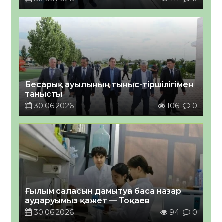
Бесарық ауылының тыныс-тіршілігімен
танысты
30.06.2026
106
0
Ғылым саласын дамытуға баса назар
аударуымыз қажет — Тоқаев
30.06.2026
94
0