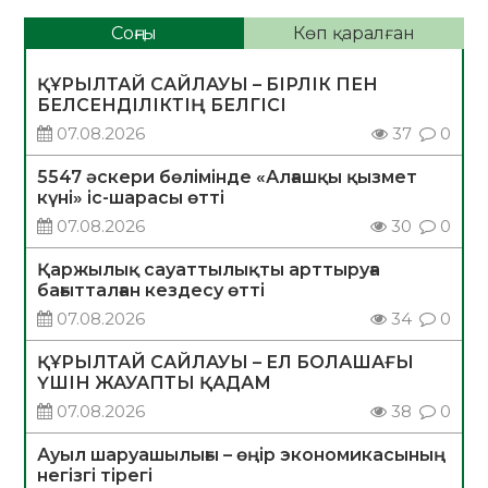
Соңғы
Көп қаралған
ҚҰРЫЛТАЙ САЙЛАУЫ – БІРЛІК ПЕН
БЕЛСЕНДІЛІКТІҢ БЕЛГІСІ
07.08.2026
37
0
5547 әскери бөлімінде «Алғашқы қызмет
күні» іс-шарасы өтті
07.08.2026
30
0
Қаржылық сауаттылықты арттыруға
бағытталған кездесу өтті
07.08.2026
34
0
ҚҰРЫЛТАЙ САЙЛАУЫ – ЕЛ БОЛАШАҒЫ
ҮШІН ЖАУАПТЫ ҚАДАМ
07.08.2026
38
0
Ауыл шаруашылығы – өңір экономикасының
негізгі тірегі