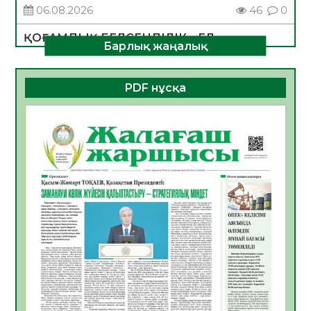
06.08.2026
46
0
ҚОҒАМДЫҚ БЕЛСЕНДІЛІК – ЕЛ
Барлық жаңалық
ДАМУЫНЫҢ НЕГІЗІ
06.08.2026
43
0
PDF нұсқа
ҚҰРЫЛТАЙ САЙЛАУЫ – БОЛАШАҚҚА
БАСТАР ЖАУАПТЫ ТАҢДАУ
06.08.2026
45
0
Инфекциялық ауруларға қарсы иммундау
жұмыстарының тиімділігі
06.08.2026
48
0
Көкжөтел ауруы туралы
06.08.2026
44
0
АПВ вакцинасы туралы мәлімет
06.08.2026
43
0
Open Air: Қызылорда облысы полиция