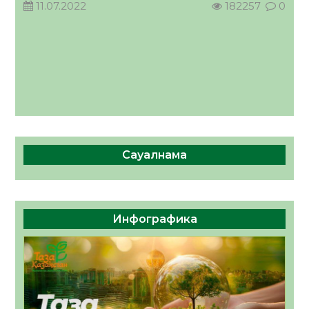
11.07.2022
182257
0
Сауалнама
Инфографика