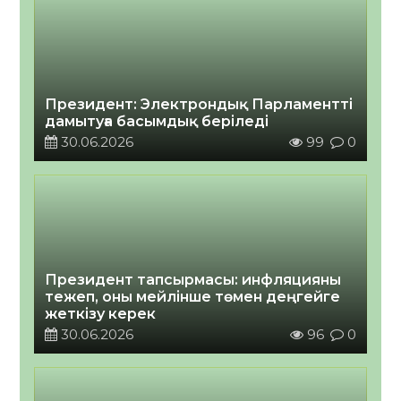
Президент: Электрондық Парламентті
дамытуға басымдық беріледі
30.06.2026
99
0
Президент тапсырмасы: инфляцияны
тежеп, оны мейлінше төмен деңгейге
жеткізу керек
30.06.2026
96
0