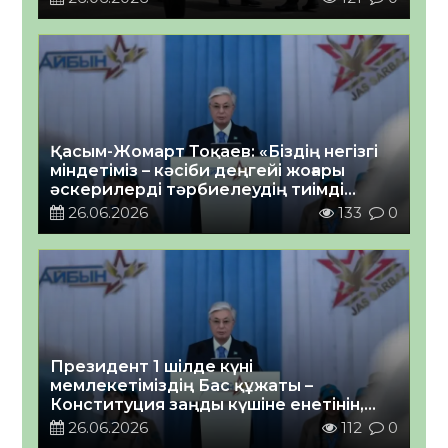
Қасым-Жомарт Тоқаев: «Біздің негізгі
міндетіміз – кәсіби деңгейі жоғары
әскерилерді тәрбиелеудің тиімді
жүйесін қалыптастыру»
26.06.2026
133
0
Президент 1 шілде күні
мемлекетіміздің Бас құжаты –
Конституция заңды күшіне енетінін,
осылайша, ел дамуының мүлдем жаңа
26.06.2026
112
0
дәуіріне қадам басатынымызды еске