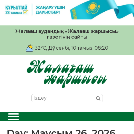
Жалағаш аудандық «Жалағаш жаршысы»
газетінің сайты
32°C
, Дүйсенбі, 10 тамыз, 08:20
Day:
Маусым 26, 2026