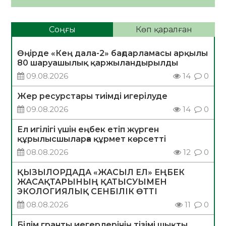
Соңғы
Көп қаралған
Өңірде «Кең дала-2» бағдарламасы арқылы
80 шаруашылық қаржыландырылды
09.08.2026
14
0
Жер ресурстары тиімді игерілуде
09.08.2026
14
0
Ел игілігі үшін еңбек етіп жүрген
құрылысшыларға құрмет көрсетті
08.08.2026
12
0
ҚЫЗЫЛОРДАДА «ЖАСЫЛ ЕЛ» ЕҢБЕК
ЖАСАҚТАРЫНЫҢ ҚАТЫСУЫМЕН
ЭКОЛОГИЯЛЫҚ СЕНБІЛІК ӨТТІ
08.08.2026
11
0
Білім гранты иегерлерінің тізімі шықты