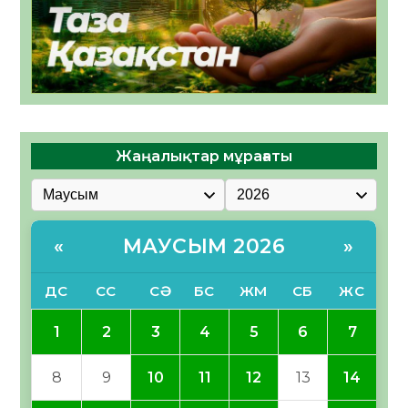
Жаңалықтар мұрағаты
МАУСЫМ 2026
«
»
ДС
СС
СӘ
БС
ЖМ
СБ
ЖС
1
2
3
4
5
6
7
8
9
10
11
12
13
14