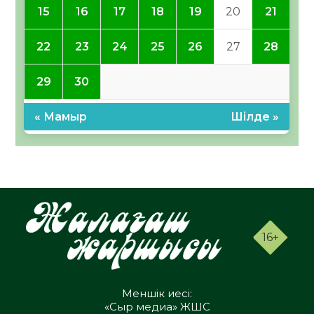
15
16
17
18
19
20
21
22
23
24
25
26
27
28
29
30
« Мамыр
Шілде »
16+
Меншік иесі:
«Сыр медиа» ЖШС