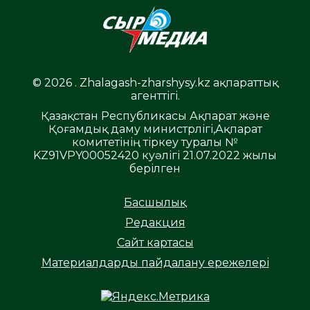
© 2026 . Zhalagash-zharshysy.kz ақпараттық
агенттігі.
Қазақстан Республикасы Ақпарат және
Қоғамдық даму министрлігі,Ақпарат
комитетінің тіркеу туралы №
KZ91VPY00052420 куәлігі 21.07.2022 жылы
берілген
Басшылық
Редакция
Сайт картасы
Материалдарды пайдалану ережелері