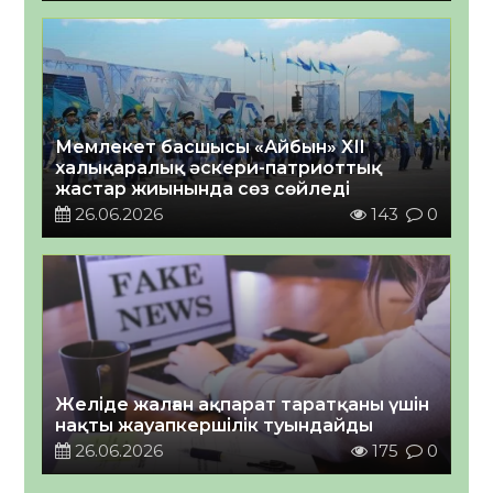
салды
Мемлекет басшысы «Айбын» ХІI
халықаралық әскери-патриоттық
жастар жиынында сөз сөйледі
26.06.2026
143
0
Желіде жалған ақпарат таратқаны үшін
нақты жауапкершілік туындайды
26.06.2026
175
0