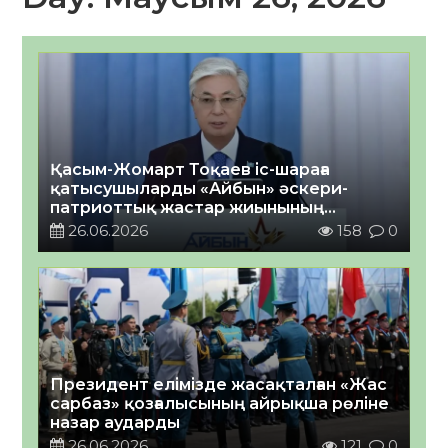
Қасым-Жомарт Тоқаев іс-шараға
қатысушыларды «Айбын» әскери-
патриоттық жастар жиынының
аяқталуымен құттықтады
26.06.2026
158
0
Президент елімізде жасақталған «Жас
сарбаз» қозғалысының айрықша рөліне
назар аударды
26.06.2026
121
0