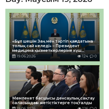
«Бұл шешім Заң мен тәртіп қағидатына
толық сай келеді» – Президент
медицина қызметкерлеріне күш
көрсеткен адамдарды қылмыстық
19.06.2026
124
0
жауапкершілікке тарту туралы пікір
білдірді
Мемлекет басшысы денсаулық сақтау
саласындағы жетістіктерге тоқталды
19.06.2026
126
0