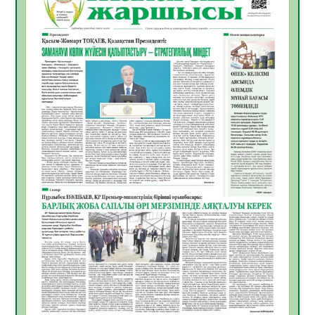
Инфекциялық ауруларға қарсы иммундау
жұмыстарының тиімділігі
06.08.2026
47
0
Көкжөтел ауруы туралы
06.08.2026
43
0
АПВ вакцинасы туралы мәлімет
06.08.2026
42
0
Open Air: Қызылорда облысы полиция
департаменті 20 мыңнан астам
көрерменнің қауіпсіздігін қамтамасыз етті
06.08.2026
56
0
ҚЫЗЫЛОРДАДА «САНАЛЫ ҰРПАҚ –
ЖАРҚЫН БОЛАШАҚ» АТТЫ КЕҢЕЙТІЛГЕН
МӘЖІЛІС ӨТТІ
05.08.2026
56
0
Қазақстан Орталық Азиядағы көшуге ең