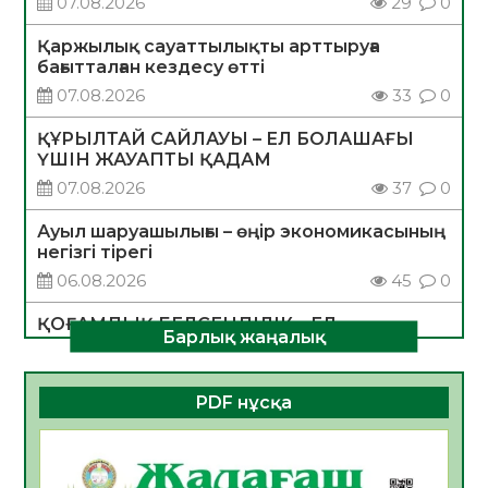
07.08.2026
29
0
Қаржылық сауаттылықты арттыруға
бағытталған кездесу өтті
07.08.2026
33
0
ҚҰРЫЛТАЙ САЙЛАУЫ – ЕЛ БОЛАШАҒЫ
ҮШІН ЖАУАПТЫ ҚАДАМ
07.08.2026
37
0
Ауыл шаруашылығы – өңір экономикасының
негізгі тірегі
06.08.2026
45
0
ҚОҒАМДЫҚ БЕЛСЕНДІЛІК – ЕЛ
Барлық жаңалық
ДАМУЫНЫҢ НЕГІЗІ
06.08.2026
42
0
PDF нұсқа
ҚҰРЫЛТАЙ САЙЛАУЫ – БОЛАШАҚҚА
БАСТАР ЖАУАПТЫ ТАҢДАУ
06.08.2026
44
0