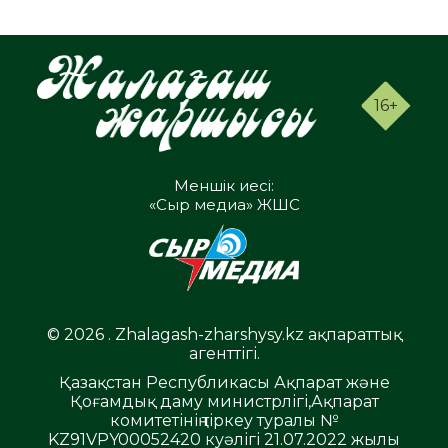
16+
Меншік иесі:
«Сыр медиа» ЖШС
© 2026 . Zhalagash-zharshysy.kz ақпараттық
агенттігі.
Қазақстан Республикасы Ақпарат және
Қоғамдық даму министрлігі,Ақпарат
комитетінің тіркеу туралы №
KZ91VPY00052420 куәлігі 21.07.2022 жылы