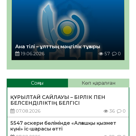
Ана тілі – ұлттың мәңгілік тұғыры
19.06.2026
57
0
Соңғы
Көп қаралған
ҚҰРЫЛТАЙ САЙЛАУЫ – БІРЛІК ПЕН
БЕЛСЕНДІЛІКТІҢ БЕЛГІСІ
07.08.2026
36
0
5547 әскери бөлімінде «Алғашқы қызмет
күні» іс-шарасы өтті