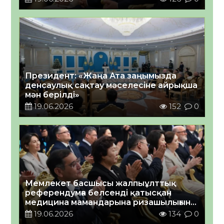
Президент: «Жаңа Ата заңымызда
денсаулық сақтау мәселесіне айрықша
мән берілді»
19.06.2026
152
0
Мемлекет басшысы жалпыұлттық
референдумға белсенді қатысқан
медицина мамандарына ризашылығын
білдірді
19.06.2026
134
0