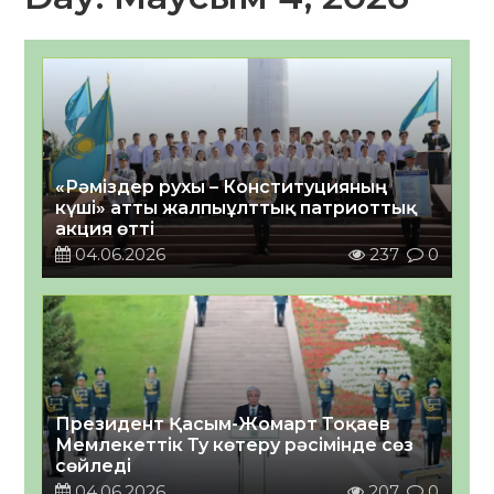
«Рәміздер рухы – Конституцияның
күші» атты жалпыұлттық патриоттық
акция өтті
04.06.2026
237
0
Президент Қасым-Жомарт Тоқаев
Мемлекеттік Ту көтеру рәсімінде сөз
сөйледі
04.06.2026
207
0