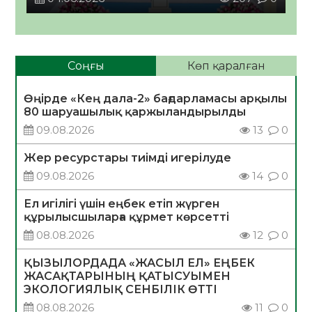
Соңғы
Көп қаралған
Өңірде «Кең дала-2» бағдарламасы арқылы
80 шаруашылық қаржыландырылды
09.08.2026
13
0
Жер ресурстары тиімді игерілуде
09.08.2026
14
0
Ел игілігі үшін еңбек етіп жүрген
құрылысшыларға құрмет көрсетті
08.08.2026
12
0
ҚЫЗЫЛОРДАДА «ЖАСЫЛ ЕЛ» ЕҢБЕК
ЖАСАҚТАРЫНЫҢ ҚАТЫСУЫМЕН
ЭКОЛОГИЯЛЫҚ СЕНБІЛІК ӨТТІ
08.08.2026
11
0