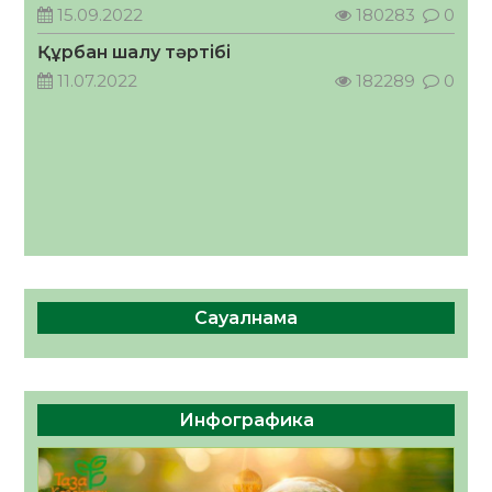
15.09.2022
180283
0
06.08.2026
66
0
Құрбан шалу тәртібі
11.07.2022
182289
0
Сауалнама
Инфографика