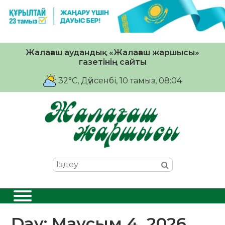
Жалағаш аудандық «Жалағаш жаршысы»
газетінің сайты
32°C
, Дүйсенбі, 10 тамыз, 08:04
Day:
Маусым 4, 2026