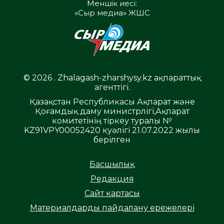
Меншік иесі:
«Сыр медиа» ЖШС
© 2026 . Zhalagash-zharshysy.kz ақпараттық
агенттігі.
Қазақстан Республикасы Ақпарат және
Қоғамдық даму министрлігі,Ақпарат
комитетінің тіркеу туралы №
KZ91VPY00052420 куәлігі 21.07.2022 жылы
берілген
Басшылық
Редакция
Сайт картасы
Материалдарды пайдалану ережелері