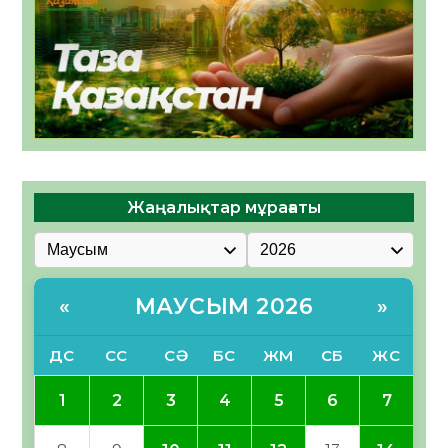
Жаңалықтар мұрағаты
МАУСЫМ 2026
«
»
ДС
СС
СӘ
БС
ЖМ
СБ
ЖС
1
2
3
4
5
6
7