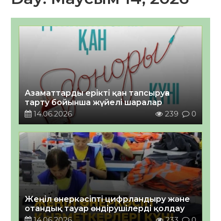
Азаматтарды ерікті қан тапсыруға
тарту бойынша жүйелі шаралар
14.06.2026
239
0
Жеңіл өнеркәсіпті цифрландыру және
отандық тауар өндірушілерді қолдау
14.06.2026
233
0