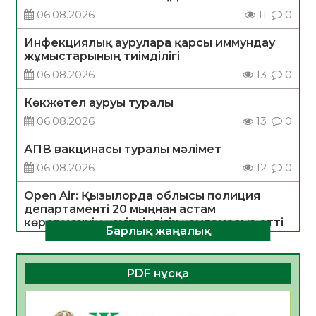
06.08.2026
11
0
Инфекциялық ауруларға қарсы иммундау
жұмыстарының тиімділігі
06.08.2026
13
0
Көкжөтел ауруы туралы
06.08.2026
13
0
АПВ вакцинасы туралы мәлімет
06.08.2026
12
0
Open Air: Қызылорда облысы полиция
департаменті 20 мыңнан астам
көрерменнің қауіпсіздігін қамтамасыз етті
Барлық жаңалық
06.08.2026
14
0
ҚЫЗЫЛОРДАДА «САНАЛЫ ҰРПАҚ –
PDF нұсқа
ЖАРҚЫН БОЛАШАҚ» АТТЫ КЕҢЕЙТІЛГЕН
МӘЖІЛІС ӨТТІ
05.08.2026
26
0