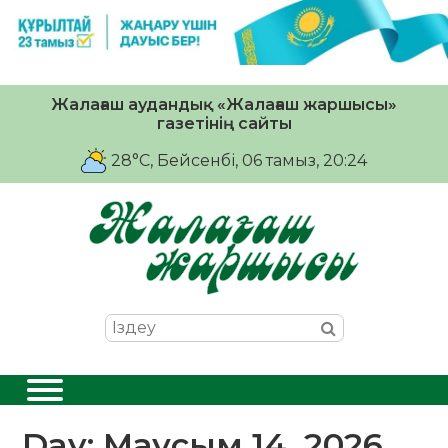
Жалағаш аудандық «Жалағаш жаршысы»
газетінің сайты
28°C
, Бейсенбі, 06 тамыз, 20:24
Day:
Маусым 14, 2026