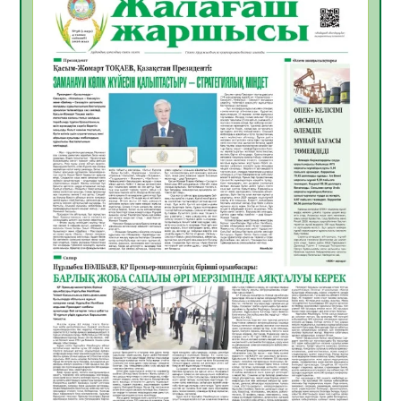
Қазақстан Орталық Азиядағы көшуге ең
қолайлы ел атанды
05.08.2026
29
0
Өрт қауіпсіздігі талаптарын сақтау – әр
азаматтың міндеті
05.08.2026
29
0
Руслан Рүстемұлы облыс әкімінің
кеңесшісі болып тағайындалды
05.08.2026
25
0
Цифрландыру саласын дамыту аясында
салынатын жаңа орталықтың жобасы
талқыланды
05.08.2026
24
0
Алғашқы цифрлық жасанды интеллект
құралдарының таныстырылымы өтті
05.08.2026
25
0