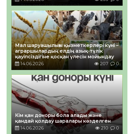
Мал шаруашылығы қызметкерлері күні –
аграршылардың елдің азық-түлік
қауіпсіздігіне қосқан үлесін мойындау
14.06.2026
207
0
Кім қан доноры бола алады және
қандай қолдау шаралары көзделген
14.06.2026
210
0