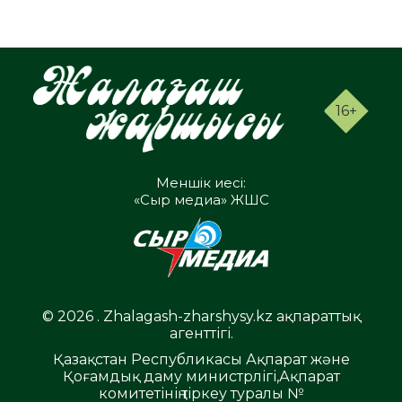
16+
Меншік иесі:
«Сыр медиа» ЖШС
© 2026 . Zhalagash-zharshysy.kz ақпараттық
агенттігі.
Қазақстан Республикасы Ақпарат және
Қоғамдық даму министрлігі,Ақпарат
комитетінің тіркеу туралы №