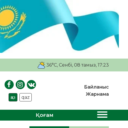
36°C
, Сенбі, 08 тамыз, 17:23
Байланыс
Жарнама
қаз
qaz
Қоғам