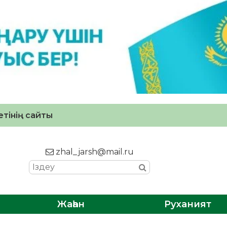
тінің сайты
zhal_jarsh@mail.ru
Жаһан
Руханият