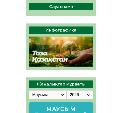
сақтау – әр азаматтың
міндеті
Сауалнама
05.08.2026
55
0
Руслан Рүстемұлы облыс
әкімінің кеңесшісі болып
Инфографика
тағайындалды
05.08.2026
50
0
Жаңалықтар мұрағаты
МАУСЫМ
«
»