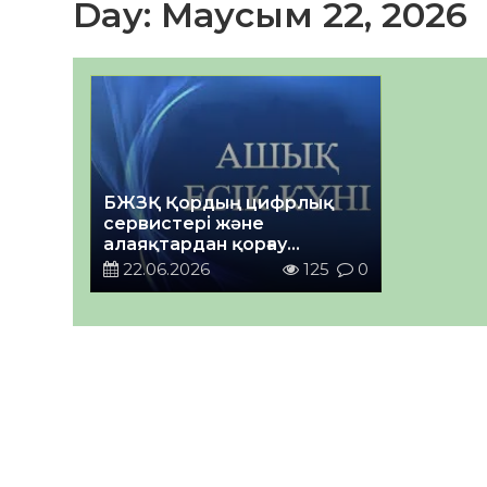
Day:
Маусым 22, 2026
БЖЗҚ Қордың цифрлық
сервистері және
алаяқтардан қорғау
тақырыбында «Ашық есік
22.06.2026
125
0
күніне» шақырады