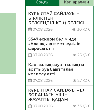
Соңғы
Көп қаралған
ҚҰРЫЛТАЙ САЙЛАУЫ –
БІРЛІК ПЕН
БЕЛСЕНДІЛІКТІҢ БЕЛГІСІ
07.08.2026
30
0
5547 әскери бөлімінде
«Алғашқы қызмет күні» іс-
шарасы өтті
07.08.2026
25
0
Қаржылық сауаттылықты
арттыруға бағытталған
кездесу өтті
07.08.2026
27
0
ҚҰРЫЛТАЙ САЙЛАУЫ – ЕЛ
БОЛАШАҒЫ ҮШІН
ЖАУАПТЫ ҚАДАМ
07.08.2026
33
0