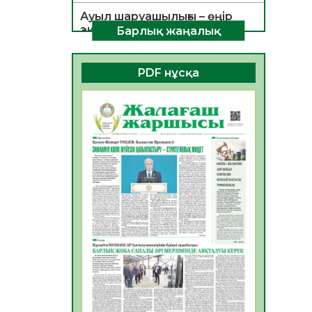
Ауыл шаруашылығы – өңір
экономикасының негізгі
Барлық жаңалық
тірегі
06.08.2026
41
0
PDF нұсқа
ҚОҒАМДЫҚ БЕЛСЕНДІЛІК –
ЕЛ ДАМУЫНЫҢ НЕГІЗІ
06.08.2026
38
0
ҚҰРЫЛТАЙ САЙЛАУЫ –
БОЛАШАҚҚА БАСТАР
ЖАУАПТЫ ТАҢДАУ
06.08.2026
40
0
Инфекциялық ауруларға
қарсы иммундау
жұмыстарының тиімділігі
06.08.2026
43
0
Көкжөтел ауруы туралы
06.08.2026
38
0