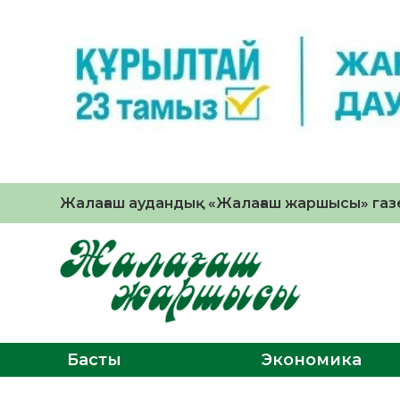
Жалағаш аудандық «Жалағаш жаршысы» газе
Басты
Экономика