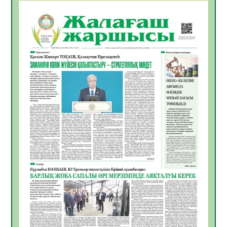
БАСТАР ЖАУАПТЫ ТАҢДАУ
06.08.2026
42
0
Инфекциялық ауруларға қарсы иммундау
жұмыстарының тиімділігі
06.08.2026
45
0
Көкжөтел ауруы туралы
06.08.2026
41
0
АПВ вакцинасы туралы мәлімет
06.08.2026
40
0
Open Air: Қызылорда облысы полиция
департаменті 20 мыңнан астам
көрерменнің қауіпсіздігін қамтамасыз етті
06.08.2026
54
0
ҚЫЗЫЛОРДАДА «САНАЛЫ ҰРПАҚ –
ЖАРҚЫН БОЛАШАҚ» АТТЫ КЕҢЕЙТІЛГЕН
МӘЖІЛІС ӨТТІ