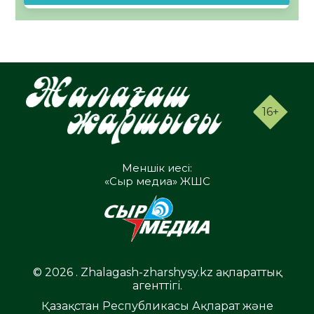
16+
Меншік иесі:
«Сыр медиа» ЖШС
© 2026 . Zhalagash-zharshysy.kz ақпараттық
агенттігі.
Қазақстан Республикасы Ақпарат және