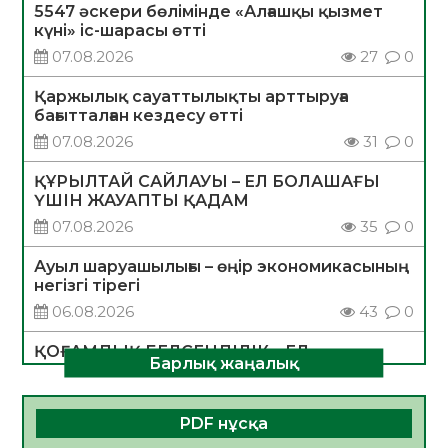
5547 әскери бөлімінде «Алғашқы қызмет
күні» іс-шарасы өтті
07.08.2026
27
0
Қаржылық сауаттылықты арттыруға
бағытталған кездесу өтті
07.08.2026
31
0
ҚҰРЫЛТАЙ САЙЛАУЫ – ЕЛ БОЛАШАҒЫ
ҮШІН ЖАУАПТЫ ҚАДАМ
07.08.2026
35
0
Ауыл шаруашылығы – өңір экономикасының
негізгі тірегі
06.08.2026
43
0
ҚОҒАМДЫҚ БЕЛСЕНДІЛІК – ЕЛ
Барлық жаңалық
ДАМУЫНЫҢ НЕГІЗІ
06.08.2026
40
0
PDF нұсқа
ҚҰРЫЛТАЙ САЙЛАУЫ – БОЛАШАҚҚА