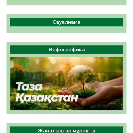
Сауалнама
Инфографика
Жаңалықтар мұрағаты