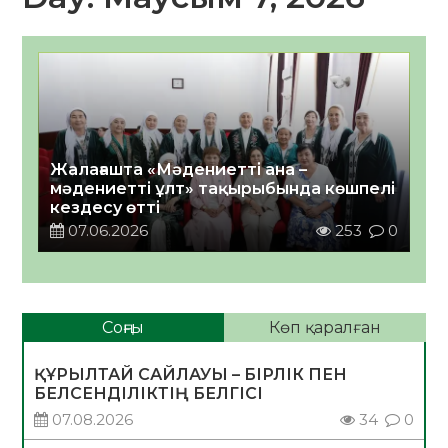
Жалағашта «Мәдениетті ана –
мәдениетті ұлт» тақырыбында көшпелі
кездесу өтті
07.06.2026
253
0
Соңғы
Көп қаралған
ҚҰРЫЛТАЙ САЙЛАУЫ – БІРЛІК ПЕН
БЕЛСЕНДІЛІКТІҢ БЕЛГІСІ
07.08.2026
34
0