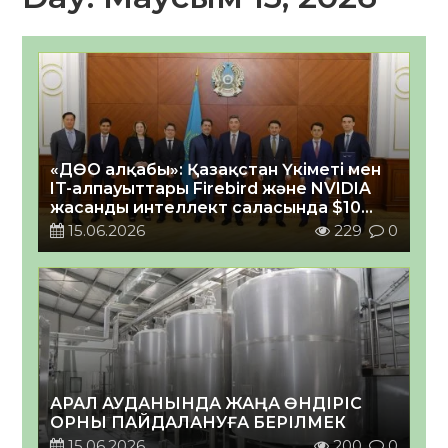
«ДӨО алқабы»: Қазақстан Үкіметі мен
IT-алпауыттары Firebird және NVIDIA
жасанды интеллект саласында $10
млрд-тық келісімдер пакетіне қол
15.06.2026
229
0
қойды
АРАЛ АУДАНЫНДА ЖАҢА ӨНДІРІС
ОРНЫ ПАЙДАЛАНУҒА БЕРІЛМЕК
15.06.2026
200
0