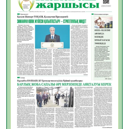
ҚЫЗЫЛОРДАДА «САНАЛЫ ҰРПАҚ –
ЖАРҚЫН БОЛАШАҚ» АТТЫ КЕҢЕЙТІЛГЕН
МӘЖІЛІС ӨТТІ
05.08.2026
30
0
Қазақстан Орталық Азиядағы көшуге ең
қолайлы ел атанды
05.08.2026
32
0
Өрт қауіпсіздігі талаптарын сақтау – әр
азаматтың міндеті
05.08.2026
32
0
Руслан Рүстемұлы облыс әкімінің
кеңесшісі болып тағайындалды
05.08.2026
29
0
Цифрландыру саласын дамыту аясында
салынатын жаңа орталықтың жобасы
талқыланды
05.08.2026
29
0