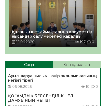
Қаланың шет аймақтарына әлеуметтік
нысандар салу мәселесі қаралды
15.06.2026
197
0
Соңғы
Көп қаралған
Ауыл шаруашылығы – өңір экономикасының
негізгі тірегі
06.08.2026
10
0
ҚОҒАМДЫҚ БЕЛСЕНДІЛІК – ЕЛ
ДАМУЫНЫҢ НЕГІЗІ