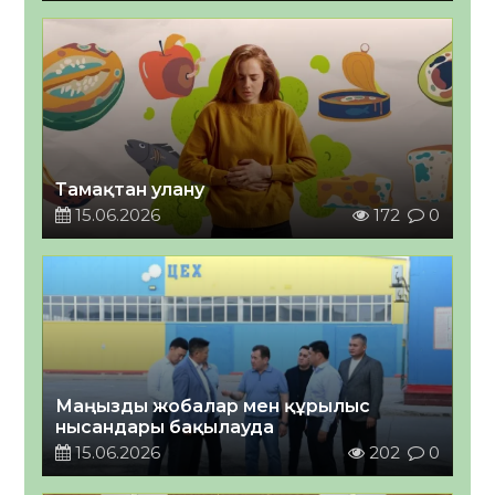
Тамақтан улану
15.06.2026
172
0
Маңызды жобалар мен құрылыс
нысандары бақылауда
15.06.2026
202
0