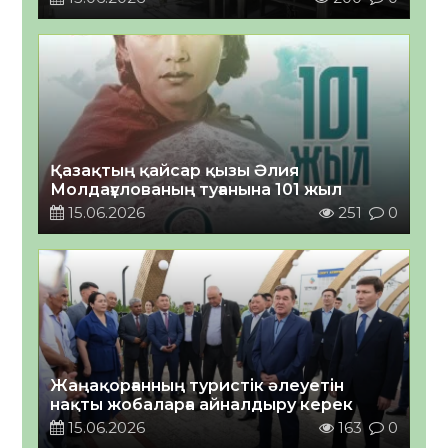
Қазақтың қайсар қызы Әлия
Молдағұлованың туғанына 101 жыл
15.06.2026
251
0
Жаңақорғанның туристік әлеуетін
нақты жобаларға айналдыру керек
15.06.2026
163
0