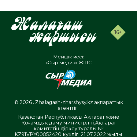
16+
Меншік иесі:
«Сыр медиа» ЖШС
© 2026 . Zhalagash-zharshysy.kz ақпараттық
агенттігі.
Қазақстан Республикасы Ақпарат және
Қоғамдық даму министрлігі,Ақпарат
комитетінің тіркеу туралы №
KZ91VPY00052420 куәлігі 21.07.2022 жылы