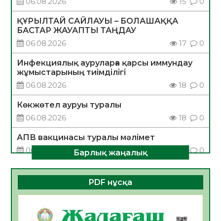
06.08.2026
15
0
ҚҰРЫЛТАЙ САЙЛАУЫ – БОЛАШАҚҚА
БАСТАР ЖАУАПТЫ ТАҢДАУ
06.08.2026
17
0
Инфекциялық ауруларға қарсы иммундау
жұмыстарының тиімділігі
06.08.2026
18
0
Көкжөтел ауруы туралы
06.08.2026
18
0
АПВ вакцинасы туралы мәлімет
06.08.2026
17
0
Барлық жаңалық
Open Air: Қызылорда облысы полиция
департаменті 20 мыңнан астам
PDF нұсқа
көрерменнің қауіпсіздігін қамтамасыз етті
06.08.2026
24
0