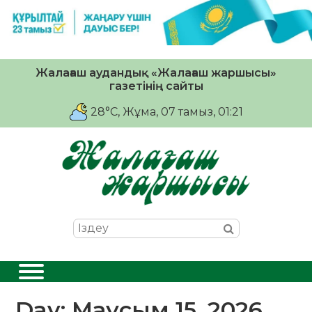
Жалағаш аудандық «Жалағаш жаршысы»
газетінің сайты
28°C
, Жұма, 07 тамыз, 01:21
Day:
Маусым 15, 2026