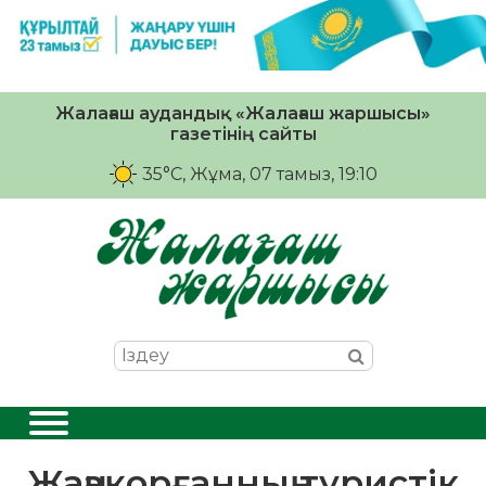
Жалағаш аудандық «Жалағаш жаршысы»
газетінің сайты
35°C
, Жұма, 07 тамыз, 19:10
Жаңақорғанның туристік