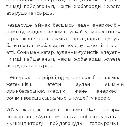
тиімді пайдаланып, нақты жобаларды жүзеге
асыруды тапсырды.
Кездесуде аймақ басшысы өңдеу өнеркәсібін
дамыту, өндіріс көлемін ұлғайту, инвестиция
тарту және жаңа жұмыс орындарын құруға
бағытталған жобаларды қолдау қажеттігін атап
өтті. Сонымен қатар, ауданның туристік әлеуетін
тиімді пайдаланып, нақты жобаларды жүзеге
асыруды тапсырды.
– Өнеркәсіп өндірісі, өңдеу өнеркәсібі саласына
жетекшілік ететін аудан әкімінің
орынбасары,кәсіпкерлік және өнеркәсіп
бөлімінің басшысы, жұмысты күшейту керек.
2023 жылдан күріш көлемі 1147 гектарға
қысқарған. «Ауыл аманаты» жобасы ұсынған
мүмкіндіктерді пайдалануды тапсырамын.