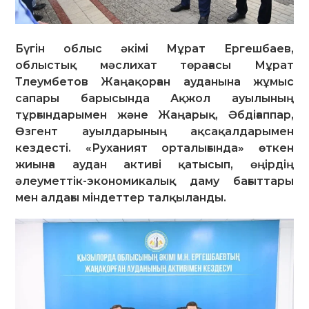
Бүгін облыс әкімі Мұрат Ергешбаев,
облыстық мәслихат төрағасы Мұрат
Тлеумбетов Жаңақорған ауданына жұмыс
сапары барысында Ақжол ауылының
тұрғындарымен және Жаңарық, Әбдіғаппар,
Өзгент ауылдарының ақсақалдарымен
кездесті. «Руханият орталығында» өткен
жиынға аудан активі қатысып, өңірдің
әлеуметтік-экономикалық даму бағыттары
мен алдағы міндеттер талқыланды.