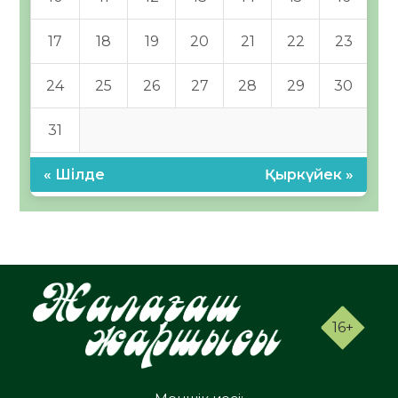
17
18
19
20
21
22
23
24
25
26
27
28
29
30
31
« Шілде
Қыркүйек »
16+