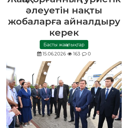
әлеуетін нақты
жобаларға айналдыру
керек
Басты жаңалықтар
15.06.2026
163
0