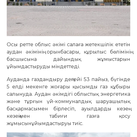
Осы ретте облыс әкімі салаға жетекшілік ететін
аудан әкімінің орынбасары, құрылыс бөлімінің
басшысына дайындық жұмыстарын
ұйымдастыруды міндеттеді.
Ауданда газдандыру деңгейі 53 пайыз, бүгінде
5 елді мекенге жоғары қысымды газ құбыры
салынуда. Аудан әкімдігі облыстық энергетика
және тұрғын үй-коммуналдық шаруашылық
басқармасымен бірлесіп, ауылдарды кезең-
кезеңімен табиғи газға қосу
жұмысынұйымдастыруы тиіс.