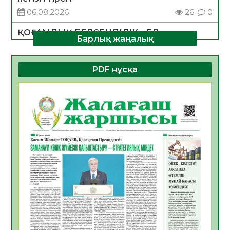
06.08.2026
26
0
ҚОҒАМДЫҚ БЕЛСЕНДІЛІК – ЕЛ
Барлық жаңалық
ДАМУЫНЫҢ НЕГІЗІ
06.08.2026
24
0
PDF нұсқа
ҚҰРЫЛТАЙ САЙЛАУЫ – БОЛАШАҚҚА
БАСТАР ЖАУАПТЫ ТАҢДАУ
06.08.2026
27
0
Инфекциялық ауруларға қарсы иммундау
жұмыстарының тиімділігі
06.08.2026
28
0
Көкжөтел ауруы туралы
06.08.2026
25
0
АПВ вакцинасы туралы мәлімет
06.08.2026
26
0