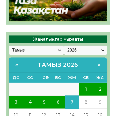
Жаңалықтар мұрағаты
ТАМЫЗ 2026
«
»
ДС
СС
СӘ
БС
ЖМ
СБ
ЖС
1
2
7
3
4
5
6
8
9
10
11
12
13
14
15
16