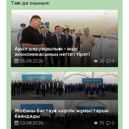
Тағы да оқыңыз:
Ауыл шаруашылығы – өңір
экономикасының негізгі тірегі
06.08.2026
26
0
Жобаны бастауға әзірлік жұмыстарын
баяндады
03.08.2026
75
0