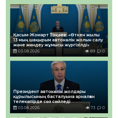
Қасым-Жомарт Тоқаев: «Өткен жылы
13 мың шақырым автокөлік жолын салу
және жөндеу жұмысы жүргізілді»
03.08.2026
89
0
Президент автокөлік жолдары
құрылысының басталуына арналған
телекөпірде сөз сөйледі
03.08.2026
73
0