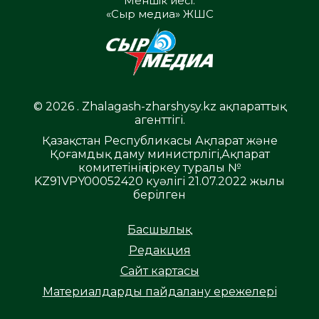
Меншік иесі:
«Сыр медиа» ЖШС
© 2026 . Zhalagash-zharshysy.kz ақпараттық
агенттігі.
Қазақстан Республикасы Ақпарат және
Қоғамдық даму министрлігі,Ақпарат
комитетінің тіркеу туралы №
KZ91VPY00052420 куәлігі 21.07.2022 жылы
берілген
Басшылық
Редакция
Сайт картасы
Материалдарды пайдалану ережелері