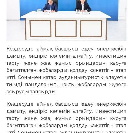
Кездесуде аймақ басшысы өңдеу өнеркәсібін
дамыту, өндіріс көлемін ұлғайту, инвестиция
тарту және жаңа жұмыс орындарын құруға
бағытталған жобаларды қолдау қажеттігін атап
өтті. Сонымен қатар, ауданның туристік әлеуетін
тиімді пайдаланып, нақты жобаларды жүзеге
асыруды тапсырды.
Кездесуде аймақ басшысы өңдеу өнеркәсібін
дамыту, өндіріс көлемін ұлғайту, инвестиция
тарту және жаңа жұмыс орындарын құруға
бағытталған жобаларды қолдау қажеттігін атап
өтті. Сонымен қатар, ауданның туристік әлеуетін