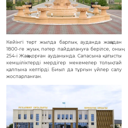
Кейінгі төрт жылда барлық ауданда жаңадан
1800-ге жуық пәтер пайдалануға берілсе, оның
254-і Жаңақорған ауданында. Сапасына қатысты
кемшіліктерді мердігер мекемелер толықтай
қалпына келтірді. Биыл да тұрғын үйлер салу
жоспарланған.