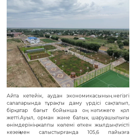
Айта кетейік, аудан экономикасының негізгі
салаларында тұрақты даму үрдісі сақталып,
бірқатар бағыт бойынша оң нәтижеге қол
жетті.Ауыл, орман және балық шаруашылығы
өнімдерінің жалпы көлемі өткен жылдың тиісті
кезеңімен салыстырғанда 105,6 пайызға