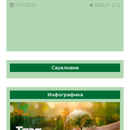
11.07.2022
182227
0
Сауалнама
Инфографика