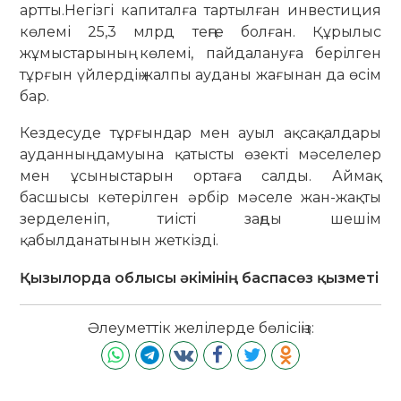
артты.Негізгі капиталға тартылған инвестиция
көлемі 25,3 млрд теңге болған. Құрылыс
жұмыстарының көлемі, пайдалануға берілген
тұрғын үйлердің жалпы ауданы жағынан да өсім
бар.
Кездесуде тұрғындар мен ауыл ақсақалдары
ауданның дамуына қатысты өзекті мәселелер
мен ұсыныстарын ортаға салды. Аймақ
басшысы көтерілген әрбір мәселе жан-жақты
зерделеніп, тиісті заңды шешім
қабылданатынын жеткізді.
Қызылорда облысы әкімінің баспасөз қызметі
Әлеуметтік желілерде бөлісіңіз: