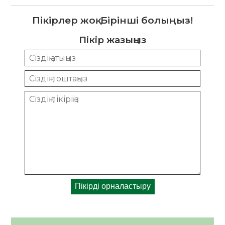
Пікірлер жоқ. Бірінші болыңыз!
Пікір жазыңыз