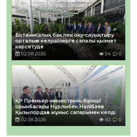
Ботаникалық бақ пен оқу-сауықтыру
орталығы келушілерге сапалы қызмет
көрсетуде
02.08.2026
54
0
ҚР Премьер-министрінің бірінші
орынбасары Нұрлыбек Нәлібаев
Қызылордаға жұмыс сапарымен келді
02.08.2026
60
0