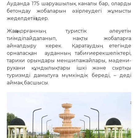
Ауданда 175 шаруашылық каналы бар, оларды
бетондау жобаларын әзірлеудегі жұмысты
жеделдетіңіздер.
Жаңақорғанның туристік әлеуетін
тиімдіпайдаланып, нақты жобаларға
айналдыру керек. Қаратаудың етегінде
орналасқан ауданның табиғиерекшеліктері,
тарихи орындары меншипажайлары, мәдени-
рухани құндылықтары ішкі және сыртқы
туризмді дамытуға мүмкіндік береді, – деді
аймақ басшысы.