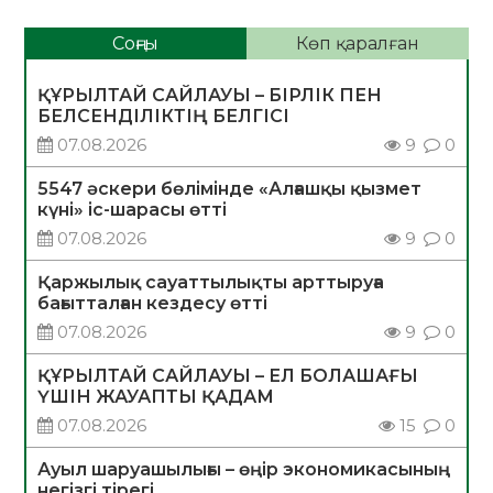
Соңғы
Көп қаралған
ҚҰРЫЛТАЙ САЙЛАУЫ – БІРЛІК ПЕН
БЕЛСЕНДІЛІКТІҢ БЕЛГІСІ
07.08.2026
9
0
5547 әскери бөлімінде «Алғашқы қызмет
күні» іс-шарасы өтті
07.08.2026
9
0
Қаржылық сауаттылықты арттыруға
бағытталған кездесу өтті
07.08.2026
9
0
ҚҰРЫЛТАЙ САЙЛАУЫ – ЕЛ БОЛАШАҒЫ
ҮШІН ЖАУАПТЫ ҚАДАМ
07.08.2026
15
0
Ауыл шаруашылығы – өңір экономикасының
негізгі тірегі