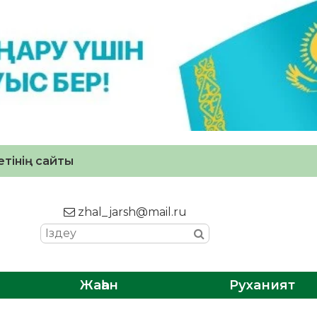
тінің сайты
zhal_jarsh@mail.ru
Жаһан
Руханият