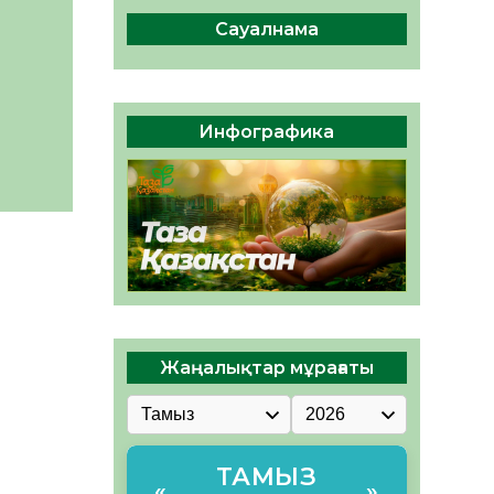
сақтау – әр азаматтың
міндеті
Сауалнама
05.08.2026
38
0
Руслан Рүстемұлы облыс
әкімінің кеңесшісі болып
Инфографика
тағайындалды
05.08.2026
36
0
Жаңалықтар мұрағаты
ТАМЫЗ
«
»