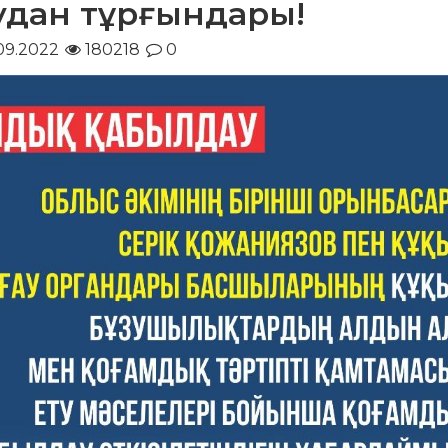
аудан тұрғындары!
09.2022
180218
0