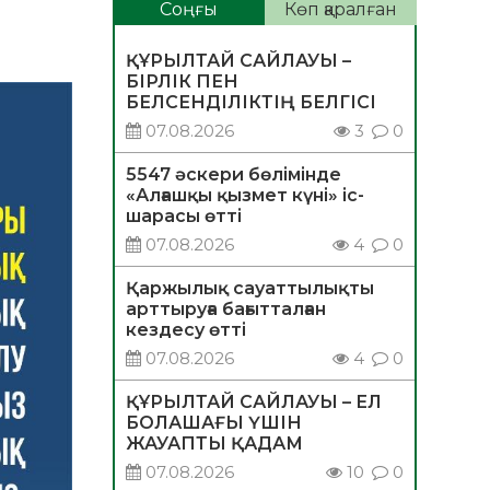
Соңғы
Көп қаралған
ҚҰРЫЛТАЙ САЙЛАУЫ –
БІРЛІК ПЕН
БЕЛСЕНДІЛІКТІҢ БЕЛГІСІ
07.08.2026
3
0
5547 әскери бөлімінде
«Алғашқы қызмет күні» іс-
шарасы өтті
07.08.2026
4
0
Қаржылық сауаттылықты
арттыруға бағытталған
кездесу өтті
07.08.2026
4
0
ҚҰРЫЛТАЙ САЙЛАУЫ – ЕЛ
БОЛАШАҒЫ ҮШІН
ЖАУАПТЫ ҚАДАМ
07.08.2026
10
0