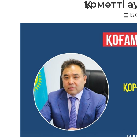
Құрметті 
15.