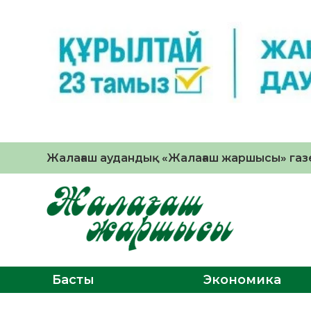
Жалағаш аудандық «Жалағаш жаршысы» газе
Басты
Экономика