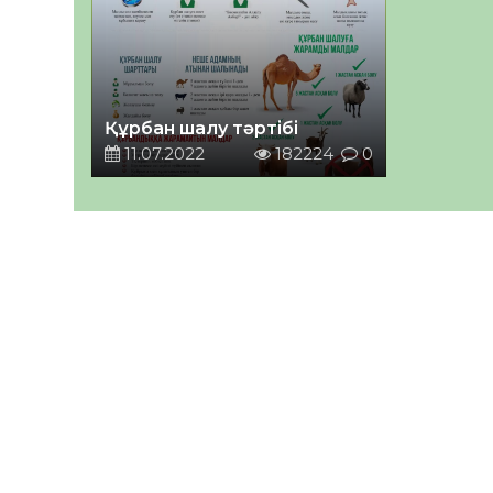
Құрбан шалу тәртібі
11.07.2022
182224
0