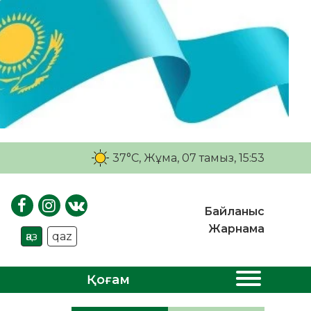
37°C
, Жұма, 07 тамыз, 15:53
Байланыс
Жарнама
қаз
qaz
Қоғам