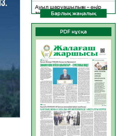
Ауыл шаруашылығы – өңір
экономикасының негізгі
Барлық жаңалық
тірегі
06.08.2026
25
0
PDF нұсқа
ҚОҒАМДЫҚ БЕЛСЕНДІЛІК –
ЕЛ ДАМУЫНЫҢ НЕГІЗІ
06.08.2026
23
0
ҚҰРЫЛТАЙ САЙЛАУЫ –
БОЛАШАҚҚА БАСТАР
ЖАУАПТЫ ТАҢДАУ
06.08.2026
26
0
Инфекциялық ауруларға
қарсы иммундау
жұмыстарының тиімділігі
06.08.2026
27
0
Көкжөтел ауруы туралы
06.08.2026
24
0