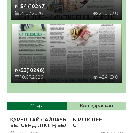
№54 (10247)
21.07.2026
240
0
№53(10246)
18.07.2026
424
0
Соңғы
Көп қаралған
ҚҰРЫЛТАЙ САЙЛАУЫ – БІРЛІК ПЕН
БЕЛСЕНДІЛІКТІҢ БЕЛГІСІ