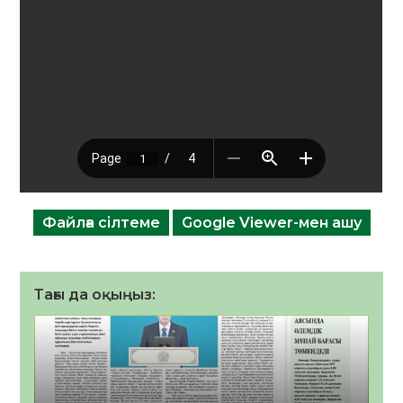
Файлға сілтеме
Google Viewer-мен ашу
Тағы да оқыңыз: