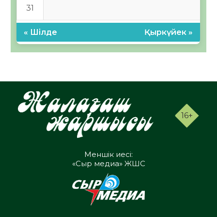
31
« Шілде
Қыркүйек »
16+
Меншік иесі:
«Сыр медиа» ЖШС