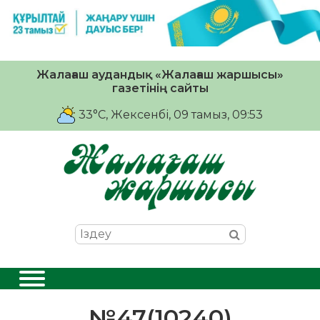
Жалағаш аудандық «Жалағаш жаршысы»
газетінің сайты
33°C
, Жексенбі, 09 тамыз, 09:53
№47(10240)