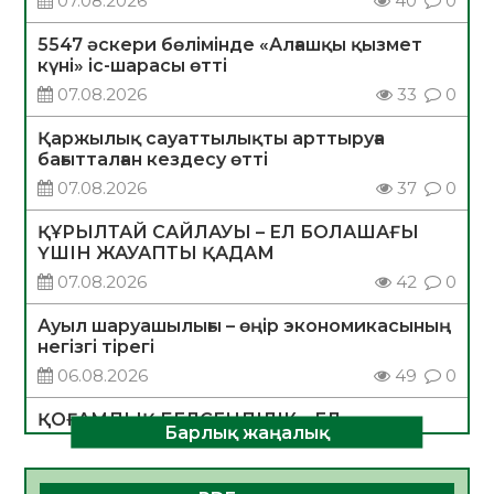
07.08.2026
40
0
5547 әскери бөлімінде «Алғашқы қызмет
күні» іс-шарасы өтті
07.08.2026
33
0
Қаржылық сауаттылықты арттыруға
бағытталған кездесу өтті
07.08.2026
37
0
ҚҰРЫЛТАЙ САЙЛАУЫ – ЕЛ БОЛАШАҒЫ
ҮШІН ЖАУАПТЫ ҚАДАМ
07.08.2026
42
0
Ауыл шаруашылығы – өңір экономикасының
негізгі тірегі
06.08.2026
49
0
ҚОҒАМДЫҚ БЕЛСЕНДІЛІК – ЕЛ
Барлық жаңалық
ДАМУЫНЫҢ НЕГІЗІ
06.08.2026
47
0