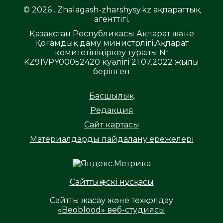
© 2026 . Zhalagash-zharshysy.kz ақпараттық
агенттігі.
Қазақстан Республикасы Ақпарат және
Қоғамдық даму министрлігі,Ақпарат
комитетінің тіркеу туралы №
KZ91VPY00052420 куәлігі 21.07.2022 жылы
берілген
Басшылық
Редакция
Сайт картасы
Материалдарды пайдалану ережелері
Сайттың ескі нұсқасы
Сайтты жасау және техқолдау
«Beoblood» веб-студиясы