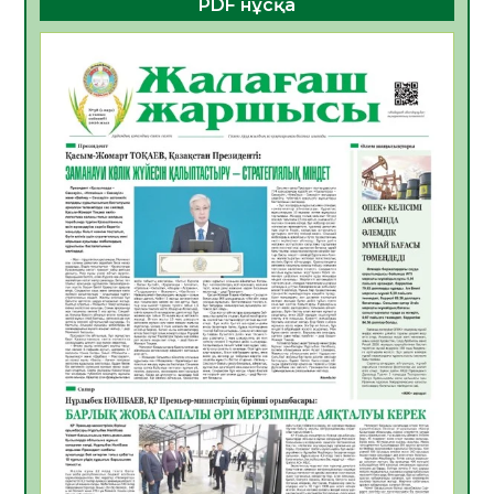
PDF нұсқа
ҚҰРЫЛТАЙ САЙЛАУЫ – БОЛАШАҚҚА
БАСТАР ЖАУАПТЫ ТАҢДАУ
06.08.2026
49
0
Инфекциялық ауруларға қарсы иммундау
жұмыстарының тиімділігі
06.08.2026
51
0
Көкжөтел ауруы туралы
06.08.2026
49
0
АПВ вакцинасы туралы мәлімет
06.08.2026
47
0
Open Air: Қызылорда облысы полиция
департаменті 20 мыңнан астам
көрерменнің қауіпсіздігін қамтамасыз етті
06.08.2026
60
0
ҚЫЗЫЛОРДАДА «САНАЛЫ ҰРПАҚ –
ЖАРҚЫН БОЛАШАҚ» АТТЫ КЕҢЕЙТІЛГЕН