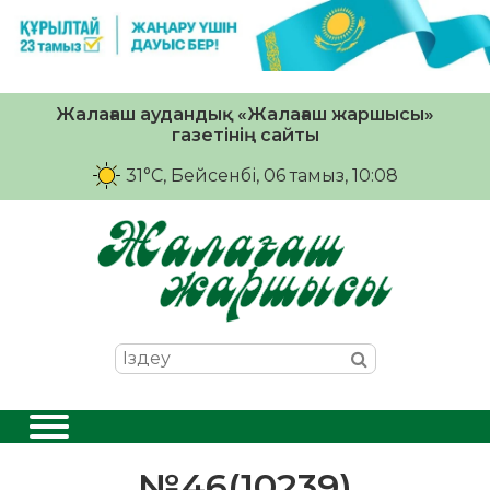
Жалағаш аудандық «Жалағаш жаршысы»
газетінің сайты
31°C
, Бейсенбі, 06 тамыз, 10:08
№46(10239)