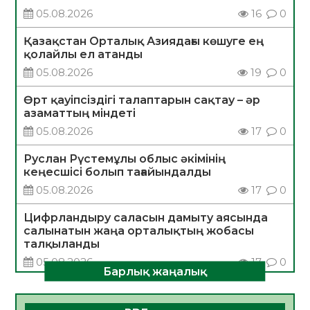
05.08.2026
16
0
Қазақстан Орталық Азиядағы көшуге ең
қолайлы ел атанды
05.08.2026
19
0
Өрт қауіпсіздігі талаптарын сақтау – әр
азаматтың міндеті
05.08.2026
17
0
Руслан Рүстемұлы облыс әкімінің
кеңесшісі болып тағайындалды
05.08.2026
17
0
Цифрландыру саласын дамыту аясында
салынатын жаңа орталықтың жобасы
талқыланды
05.08.2026
17
0
Барлық жаңалық
Алғашқы цифрлық жасанды интеллект
құралдарының таныстырылымы өтті