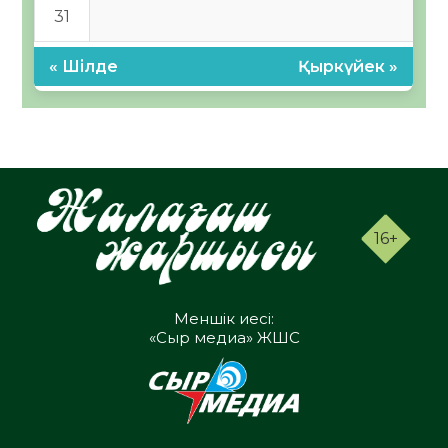
31
« Шілде
Қыркүйек »
16+
Меншік иесі:
«Сыр медиа» ЖШС