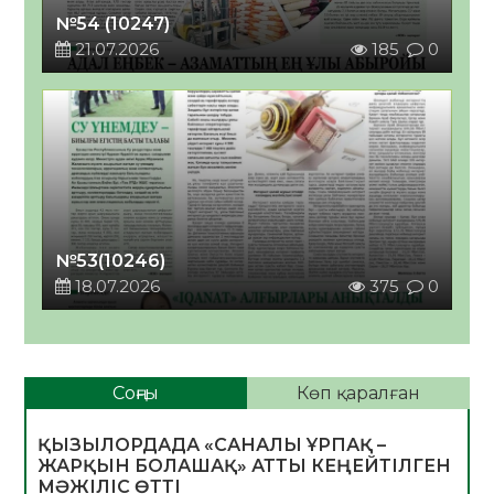
№54 (10247)
21.07.2026
185
0
№53(10246)
18.07.2026
375
0
Соңғы
Көп қаралған
ҚЫЗЫЛОРДАДА «САНАЛЫ ҰРПАҚ –
ЖАРҚЫН БОЛАШАҚ» АТТЫ КЕҢЕЙТІЛГЕН
МӘЖІЛІС ӨТТІ