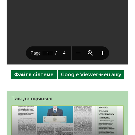
Файлға сілтеме
Google Viewer-мен ашу
Тағы да оқыңыз: