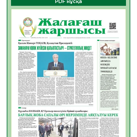
PDF нұсқа
05.08.2026
18
0
Қазақстандықтардың 72,3%-ы жаңа
Құрылтай үшін дауыс беруге дайын
05.08.2026
19
0
ӘРБІР ДАУЫС – ҚОҒАМ ДАМУЫНА
ҚОСЫЛҒАН ҮЛЕС
05.08.2026
26
0
ҚҰРЫЛТАЙ САЙЛАУЫ – БІРЛІК ПЕН
ЖАУАПКЕРШІЛІККЕ БАСТАЙТЫН ҚАДАМ
05.08.2026
24
0
Мектептен – Ұлттық ұлан сапына
04.08.2026
34
0
Үкіметтік емес ұйымдарға арналған
сыйлықақы конкурсына өтінім қабылдау
басталды
04.08.2026
38
0