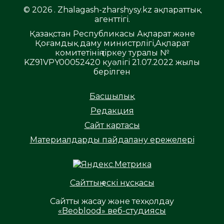
© 2026 . Zhalagash-zharshysy.kz ақпараттық
агенттігі.
Қазақстан Республикасы Ақпарат және
Қоғамдық даму министрлігі,Ақпарат
комитетінің тіркеу туралы №
KZ91VPY00052420 куәлігі 21.07.2022 жылы
берілген
Басшылық
Редакция
Сайт картасы
Материалдарды пайдалану ережелері
Сайттың ескі нұсқасы
Сайтты жасау және техқолдау
«Beoblood» веб-студиясы