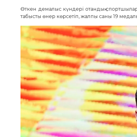
Өткен демалыс күндері отандық спортшылар 
табысты өнер көрсетіп, жалпы саны 19 медал