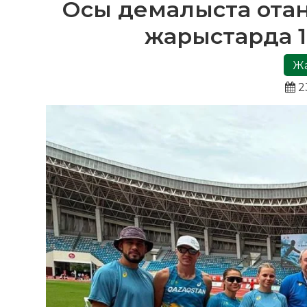
Осы демалыста отан
жарыстарда 1
Жа
2