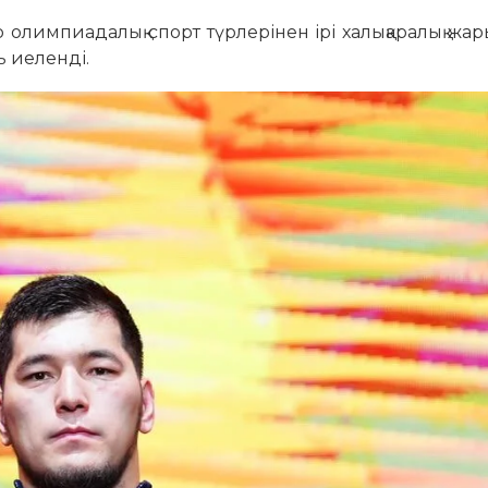
олимпиадалық спорт түрлерінен ірі халықаралық жа
ь иеленді.