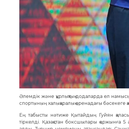
Әлемдік және құрлықтық додаларда ел намысы
спортының халықаралық аренадағы бәсекеге қаб
Ең табысты нәтиже Қытайдың Гуйян қаласы
тіркелді. Қазақстан боксшылары қоржынға 5
алды. Турнир чемпионы атанғандар: Санж