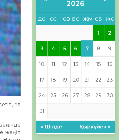
2026
ДС
СС
СӘ
БС
ЖМ
СБ
ЖС
1
2
7
3
4
5
6
8
9
10
11
12
13
14
15
16
17
18
19
20
21
22
23
24
25
26
27
28
29
30
етіп, ел
31
зеңінде
« Шілде
Қыркүйек »
де жеңіп
, Назым