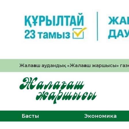
Жалағаш аудандық «Жалағаш жаршысы» газе
Басты
Экономика