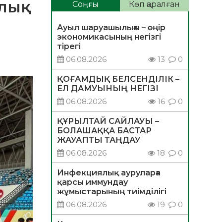
лық
Соңғы
Көп қаралған
Ауыл шаруашылығы – өңір
экономикасының негізгі
тірегі
06.08.2026
13
0
ҚОҒАМДЫҚ БЕЛСЕНДІЛІК –
ЕЛ ДАМУЫНЫҢ НЕГІЗІ
06.08.2026
16
0
ҚҰРЫЛТАЙ САЙЛАУЫ –
БОЛАШАҚҚА БАСТАР
ЖАУАПТЫ ТАҢДАУ
06.08.2026
18
0
Инфекциялық ауруларға
қарсы иммундау
жұмыстарының тиімділігі
06.08.2026
19
0