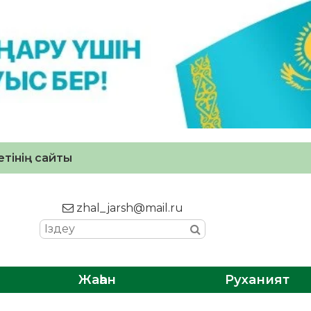
тінің сайты
zhal_jarsh@mail.ru
Жаһан
Руханият