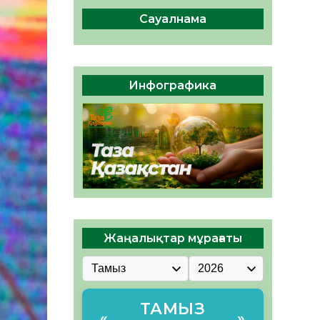
ы жаңа Құрылтай үшін дауыс
беруге дайын
Сауалнама
05.08.2026
31
0
ӘРБІР ДАУЫС – ҚОҒАМ
ДАМУЫНА ҚОСЫЛҒАН
Инфографика
ҮЛЕС
05.08.2026
36
0
Жаңалықтар мұрағаты
ТАМЫЗ
«
»