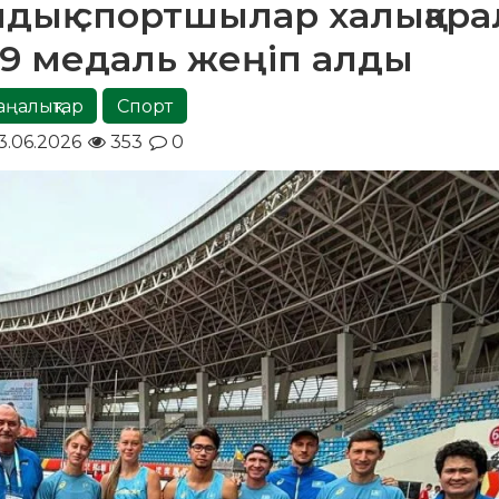
дық спортшылар халықара
9 медаль жеңіп алды
ңалықтар
Спорт
3.06.2026
353
0