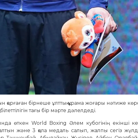
н қорғаған бірнеше ұлттық құрама жоғары нәтиже көрс
ілеттілігін тағы бір мәрте дәлелдеді.
нда өткен World Boxing Әлем кубогінің екінші ке
 алтын және 3 қола медаль салып, жалпы сегіз жүл
ар Тәшкенбай, Абылайхан Жүсіпов, Айбек Оралбай