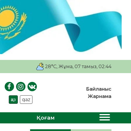
28°C
, Жұма, 07 тамыз, 02:44
Байланыс
Жарнама
қаз
qaz
Қоғам