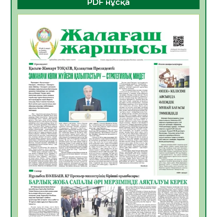
PDF нұсқа
ҚҰРЫЛТАЙ САЙЛАУЫ – БОЛАШАҚҚА
БАСТАР ЖАУАПТЫ ТАҢДАУ
06.08.2026
56
0
Инфекциялық ауруларға қарсы иммундау
жұмыстарының тиімділігі
06.08.2026
58
0
Көкжөтел ауруы туралы
06.08.2026
56
0
АПВ вакцинасы туралы мәлімет
06.08.2026
57
0
Open Air: Қызылорда облысы полиция
департаменті 20 мыңнан астам
көрерменнің қауіпсіздігін қамтамасыз етті
06.08.2026
67
0
ҚЫЗЫЛОРДАДА «САНАЛЫ ҰРПАҚ –
ЖАРҚЫН БОЛАШАҚ» АТТЫ КЕҢЕЙТІЛГЕН