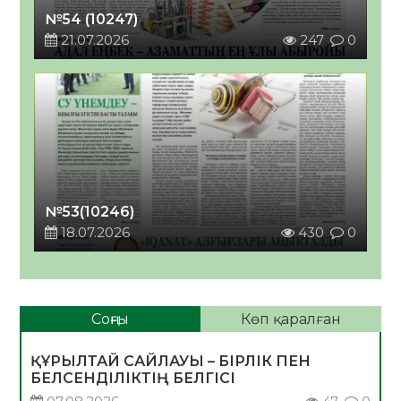
№54 (10247)
21.07.2026
247
0
№53(10246)
18.07.2026
430
0
Соңғы
Көп қаралған
ҚҰРЫЛТАЙ САЙЛАУЫ – БІРЛІК ПЕН
БЕЛСЕНДІЛІКТІҢ БЕЛГІСІ