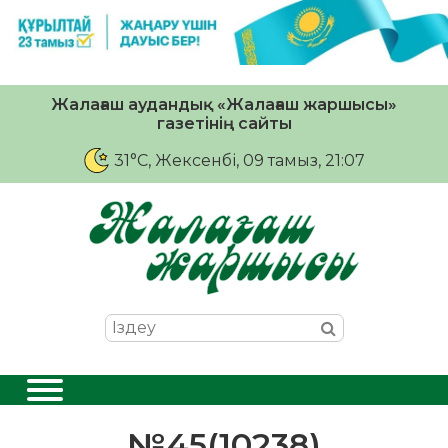
Жалағаш аудандық «Жалағаш жаршысы»
газетінің сайты
31°C
, Жексенбі, 09 тамыз, 21:07
№45(10238)