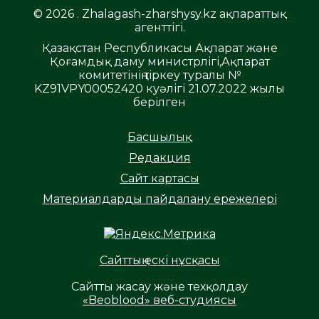
© 2026 . Zhalagash-zharshysy.kz ақпараттық
агенттігі.
Қазақстан Республикасы Ақпарат және
Қоғамдық даму министрлігі,Ақпарат
комитетінің тіркеу туралы №
KZ91VPY00052420 куәлігі 21.07.2022 жылы
берілген
Басшылық
Редакция
Сайт картасы
Материалдарды пайдалану ережелері
Сайттың ескі нұсқасы
Сайтты жасау және техқолдау
«Beoblood» веб-студиясы