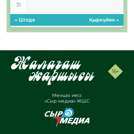
31
« Шілде
Қыркүйек »
16+
Меншік иесі:
«Сыр медиа» ЖШС