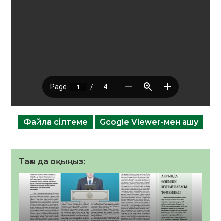
Файлға сілтеме
Google Viewer-мен ашу
Тағы да оқыңыз: