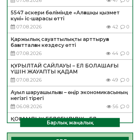
07.08.2026
47
0
5547 әскери бөлімінде «Алғашқы қызмет
күні» іс-шарасы өтті
07.08.2026
42
0
Қаржылық сауаттылықты арттыруға
бағытталған кездесу өтті
07.08.2026
44
0
ҚҰРЫЛТАЙ САЙЛАУЫ – ЕЛ БОЛАШАҒЫ
ҮШІН ЖАУАПТЫ ҚАДАМ
07.08.2026
49
0
Ауыл шаруашылығы – өңір экономикасының
негізгі тірегі
06.08.2026
56
0
ҚОҒАМДЫҚ БЕЛСЕНДІЛІК – ЕЛ
Барлық жаңалық
ДАМУЫНЫҢ НЕГІЗІ
06.08.2026
54
0