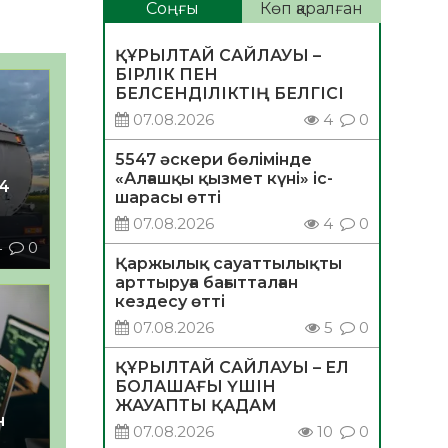
Соңғы
Көп қаралған
ҚҰРЫЛТАЙ САЙЛАУЫ –
БІРЛІК ПЕН
БЕЛСЕНДІЛІКТІҢ БЕЛГІСІ
07.08.2026
4
0
5547 әскери бөлімінде
«Алғашқы қызмет күні» іс-
4
шарасы өтті
07.08.2026
4
0
4
0
Қаржылық сауаттылықты
арттыруға бағытталған
кездесу өтті
07.08.2026
5
0
ҚҰРЫЛТАЙ САЙЛАУЫ – ЕЛ
БОЛАШАҒЫ ҮШІН
ЖАУАПТЫ ҚАДАМ
н
07.08.2026
10
0