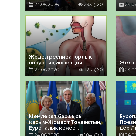
тартылды
24.06.2026
235
0
24.0
Жедел респираторлық
вирустық инфекция
Желш
24.06.2026
125
0
24.0
Мемлекет басшысы
Еуроп
Қасым-Жомарт Тоқаевтың,
Прези
Еуропалық кеңес
дер Л
Президенті Антониу
Кеңей
24.06.2026
104
0
24.0