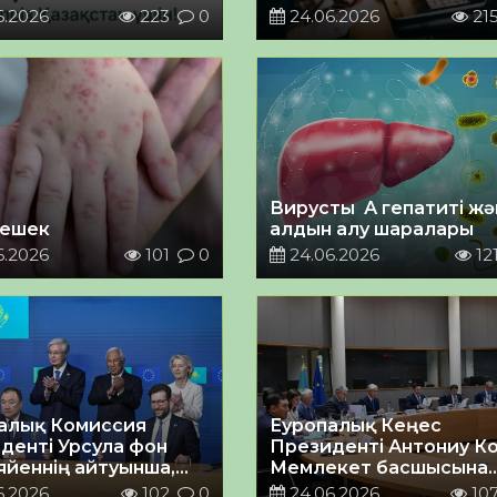
хабарландыруды бұғат
6.2026
223
0
24.06.2026
21
Вирусты А гепатиті жә
ешек
алдын алу шаралары
6.2026
101
0
24.06.2026
12
алық Комиссия
Еуропалық Кеңес
денті Урсула фон
Президенті Антониу К
яйеннің айтуынша,
Мемлекет басшысына
тілген серіктестік
ілтипат танытып, Қасы
6.2026
102
0
24.06.2026
10