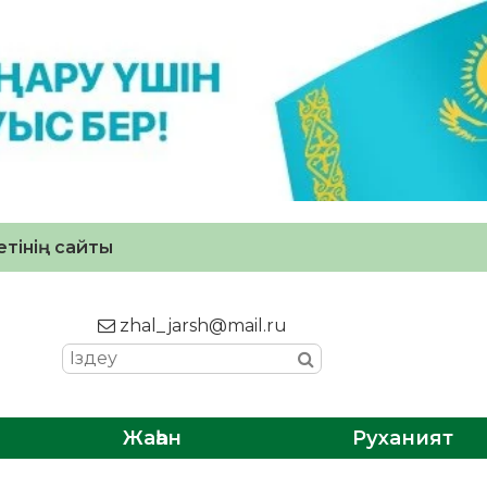
тінің сайты
zhal_jarsh@mail.ru
Жаһан
Руханият