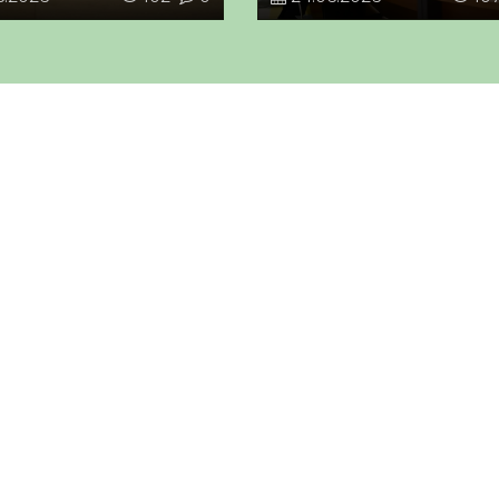
ынтымақтастық
Жомарт Тоқаевтың са
ы келісімге қол
қарсаңында Euronews
ғаннан бергі он жыл
ресурсында жарияланғ
 өзара сауда көлемі
мақаласымен мұқият
седен асқан
танысқанын жеткізді