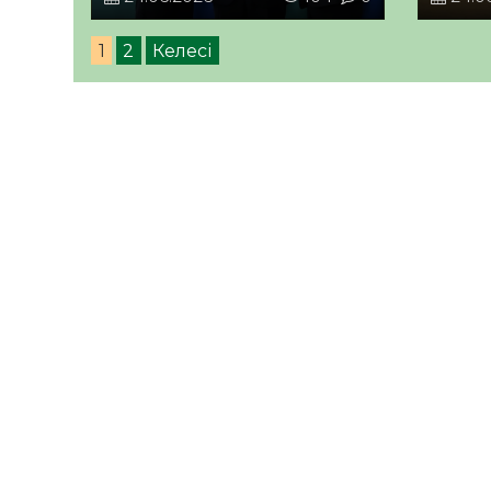
Коштаның және Еуропалық
және 
комиссия Президенті
турал
1
2
Келесі
Урсула фон дер Ляйеннің
қойыл
қатысуымен мынадай
ішінде
құжаттарға қол қою рәсімі
екі е
өтті