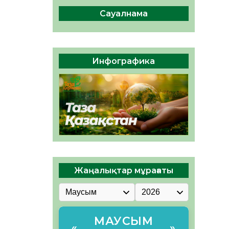
сақтау – әр азаматтың
міндеті
Сауалнама
05.08.2026
38
0
Руслан Рүстемұлы облыс
әкімінің кеңесшісі болып
Инфографика
тағайындалды
05.08.2026
36
0
Жаңалықтар мұрағаты
МАУСЫМ
«
»