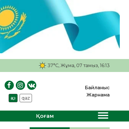
37°C
, Жұма, 07 тамыз, 16:13
Байланыс
Жарнама
қаз
qaz
Қоғам