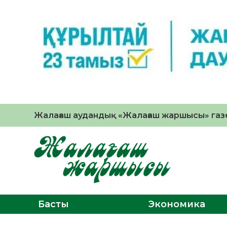
Жалағаш аудандық «Жалағаш жаршысы» газе
Басты
Экономика