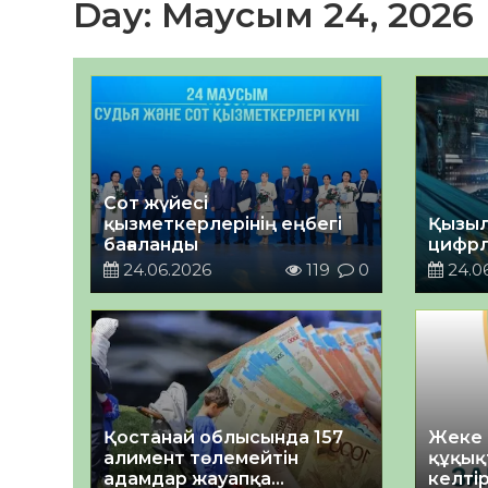
Day:
Маусым 24, 2026
Сот жүйесі
қызметкерлерінің еңбегі
Қызыл
бағаланды
цифрл
24.06.2026
119
0
24.0
Қостанай облысында 157
Жеке 
алимент төлемейтін
құқық
адамдар жауапқа
келтір