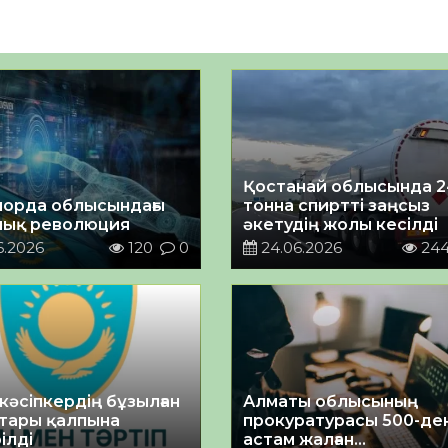
Қостанай облысында 2
орда облысындағы
тонна спиртті заңсыз
ық революция
әкетудің жолы кесілді
6.2026
120
0
24.06.2026
24
кәсіпкердің бұзылған
Алматы облысының
тары қалпына
прокуратурасы 500-де
ілді
астам жалған