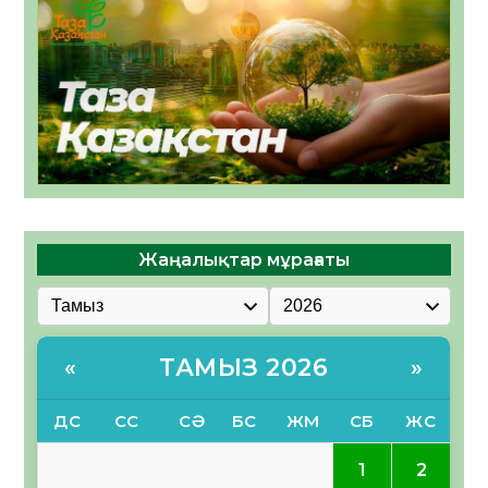
Жаңалықтар мұрағаты
ТАМЫЗ 2026
«
»
ДС
СС
СӘ
БС
ЖМ
СБ
ЖС
1
2