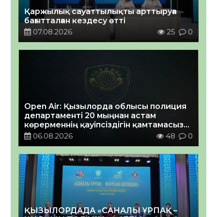
Қаржылық сауаттылықты арттыруға
бағытталған кездесу өтті
07.08.2026
25
0
Open Air: Қызылорда облысы полиция
департаменті 20 мыңнан астам
көрерменнің қауіпсіздігін қамтамасыз
етті
06.08.2026
48
0
ҚЫЗЫЛОРДАДА «САНАЛЫ ҰРПАҚ –