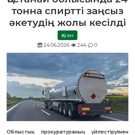
тонна спиртті заңсыз
әкетудің жолы кесілді
Қоғам
24.06.2026
244
0
Облыстық прокуратураның үйлестіруімен