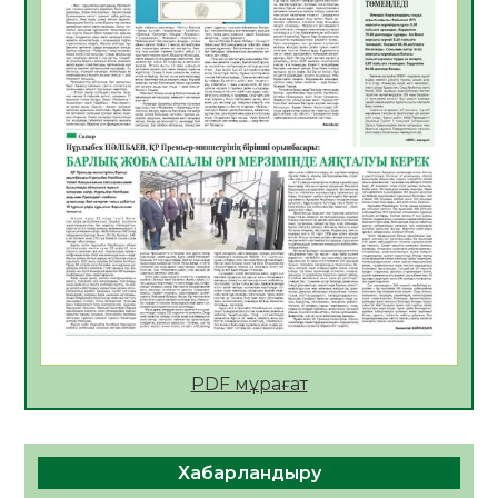
АПВ вакцинасы туралы мәлімет
06.08.2026
36
0
Open Air: Қызылорда облысы полиция
департаменті 20 мыңнан астам
көрерменнің қауіпсіздігін қамтамасыз етті
06.08.2026
48
0
ҚЫЗЫЛОРДАДА «САНАЛЫ ҰРПАҚ –
ЖАРҚЫН БОЛАШАҚ» АТТЫ КЕҢЕЙТІЛГЕН
МӘЖІЛІС ӨТТІ
05.08.2026
49
0
Қазақстан Орталық Азиядағы көшуге ең
қолайлы ел атанды
05.08.2026
48
0
PDF мұрағат
Өрт қауіпсіздігі талаптарын сақтау – әр
азаматтың міндеті
Хабарландыру
05.08.2026
52
0