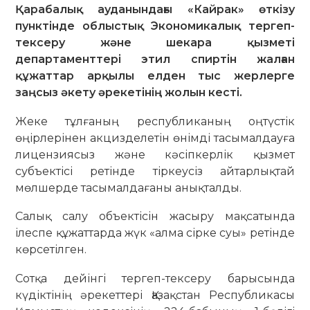
Қарабалық ауданындағы «Кайрак» өткізу
пунктінде облыстық Экономикалық тергеп-
тексеру және шекара қызметі
департаменттері этил спиртін жалған
құжаттар арқылы елден тыс жерлерге
заңсыз әкету әрекетінің жолын кесті.
Жеке тұлғаның республиканың оңтүстік
өңірлерінен акцизделетін өнімді тасымалдауға
лицензиясыз және кәсіпкерлік қызмет
субъектісі ретінде тіркеусіз айтарлықтай
мөлшерде тасымалдағаны анықталды.
Салық салу объектісін жасыру мақсатында
ілеспе құжаттарда жүк «алма сірке суы» ретінде
көрсетілген.
Сотқа дейінгі тергеп-тексеру барысында
күдіктінің әрекеттері Қазақстан Республикасы