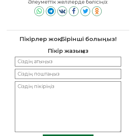
Әлеуметтік желілерде бөлісіңіз:
Пікірлер жоқ. Бірінші болыңыз!
Пікір жазыңыз