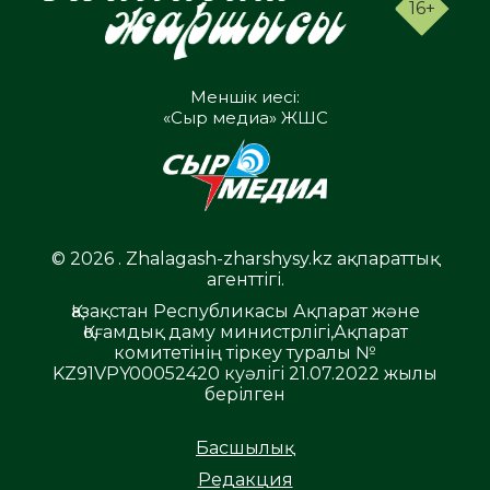
16+
Меншік иесі:
«Сыр медиа» ЖШС
© 2026 . Zhalagash-zharshysy.kz ақпараттық
агенттігі.
Қазақстан Республикасы Ақпарат және
Қоғамдық даму министрлігі,Ақпарат
комитетінің тіркеу туралы №
KZ91VPY00052420 куәлігі 21.07.2022 жылы
берілген
Басшылық
Редакция