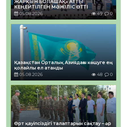
ЖАРҚЫН БОЛАШАҚ» АТТЫ
КЕҢЕЙТІЛГЕН МӘЖІЛІС ӨТТІ
05.08.2026
49
0
Қазақстан Орталық Азиядағы көшуге ең
қолайлы ел атанды
05.08.2026
48
0
Өрт қауіпсіздігі талаптарын сақтау – әр