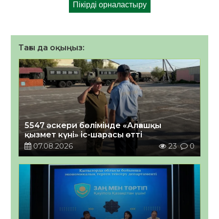
Тағы да оқыңыз:
5547 әскери бөлімінде «Алғашқы
қызмет күні» іс-шарасы өтті
07.08.2026
23
0