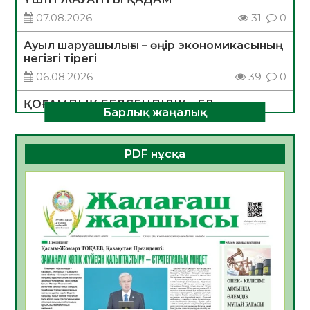
07.08.2026
31
0
Ауыл шаруашылығы – өңір экономикасының
негізгі тірегі
06.08.2026
39
0
ҚОҒАМДЫҚ БЕЛСЕНДІЛІК – ЕЛ
Барлық жаңалық
ДАМУЫНЫҢ НЕГІЗІ
06.08.2026
36
0
PDF нұсқа
ҚҰРЫЛТАЙ САЙЛАУЫ – БОЛАШАҚҚА
БАСТАР ЖАУАПТЫ ТАҢДАУ
06.08.2026
38
0
Инфекциялық ауруларға қарсы иммундау
жұмыстарының тиімділігі
06.08.2026
40
0
Көкжөтел ауруы туралы
06.08.2026
36
0