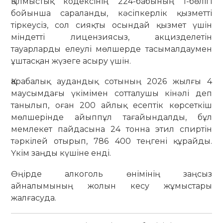
Қылмыстық кодексінің 224-бабының 1-бөлігі
бойынша сараланды, кәсіпкерлік қызметті
тіркеусіз, сол сияқты осындай қызмет үшін
міндетті лицензиясыз, акцизделетін
тауарларды елеулі мөлшерде тасымалдаумен
ұштасқан жүзеге асыру үшін.
Қарабалық аудандық сотының 2026 жылғы 4
маусымдағы үкімімен сотталушы кінәлі деп
танылып, оған 200 айлық есептік көрсеткіш
мөлшерінде айыппұл тағайындалды, бұл
мемлекет пайдасына 24 тонна этил спиртін
тәркілей отырып, 786 400 теңгені құрайды.
Үкім заңды күшіне енді.
Өңірде алкоголь өнімінің заңсыз
айналымының жолын кесу жұмыстары
жалғасуда.