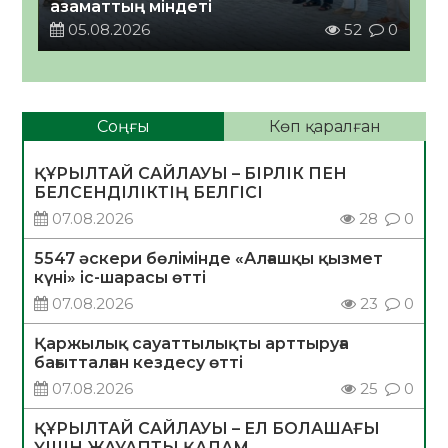
азаматтың міндеті
05.08.2026
52
0
Соңғы
Көп қаралған
ҚҰРЫЛТАЙ САЙЛАУЫ – БІРЛІК ПЕН
БЕЛСЕНДІЛІКТІҢ БЕЛГІСІ
07.08.2026
28
0
5547 әскери бөлімінде «Алғашқы қызмет
күні» іс-шарасы өтті
07.08.2026
23
0
Қаржылық сауаттылықты арттыруға
бағытталған кездесу өтті
07.08.2026
25
0
ҚҰРЫЛТАЙ САЙЛАУЫ – ЕЛ БОЛАШАҒЫ
ҮШІН ЖАУАПТЫ ҚАДАМ