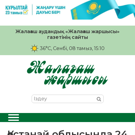
Жалағаш аудандық «Жалағаш жаршысы»
газетінің сайты
36°C
, Сенбі, 08 тамыз, 15:10
Қостанай облысында 24