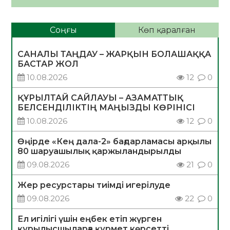
Соңғы
Көп қаралған
САНАЛЫ ТАҢДАУ – ЖАРҚЫН БОЛАШАҚҚА
БАСТАР ЖОЛ
10.08.2026
12
0
ҚҰРЫЛТАЙ САЙЛАУЫ – АЗАМАТТЫҚ
БЕЛСЕНДІЛІКТІҢ МАҢЫЗДЫ КӨРІНІСІ
10.08.2026
12
0
Өңірде «Кең дала-2» бағдарламасы арқылы
80 шаруашылық қаржыландырылды
09.08.2026
21
0
Жер ресурстары тиімді игерілуде
09.08.2026
22
0
Ел игілігі үшін еңбек етіп жүрген
құрылысшыларға құрмет көрсетті