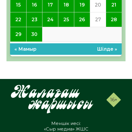
15
16
17
18
19
20
21
22
23
24
25
26
27
28
29
30
« Мамыр
Шілде »
16+
Меншік иесі:
«Сыр медиа» ЖШС