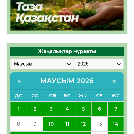
Жаңалықтар мұрағаты
МАУСЫМ 2026
«
»
ДС
СС
СӘ
БС
ЖМ
СБ
ЖС
1
2
3
4
5
6
7
8
9
10
11
12
13
14