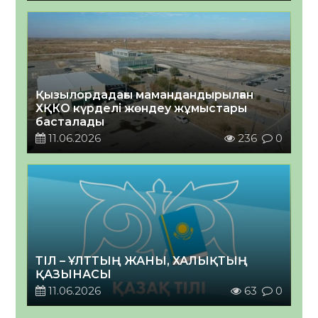
Қызылордадағы мамандандырылған
ХҚКО күрделі жөндеу жұмыстары
басталады
11.06.2026
236
0
ТІЛ – ҰЛТТЫҢ ЖАНЫ, ХАЛЫҚТЫҢ
ҚАЗЫНАСЫ
11.06.2026
63
0