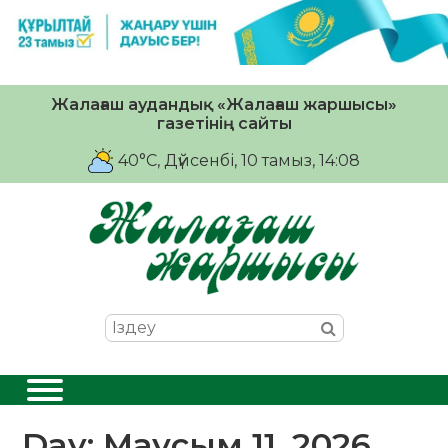
Жалағаш аудандық «Жалағаш жаршысы»
газетінің сайты
40°C
, Дүйсенбі, 10 тамыз, 14:08
Day:
Маусым 11, 2026