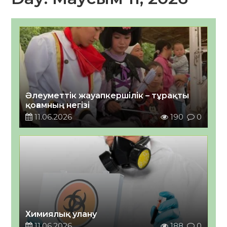
Әлеуметтік жауапкершілік – тұрақты
қоғамның негізі
11.06.2026
190
0
Химиялық улану
11.06.2026
188
0