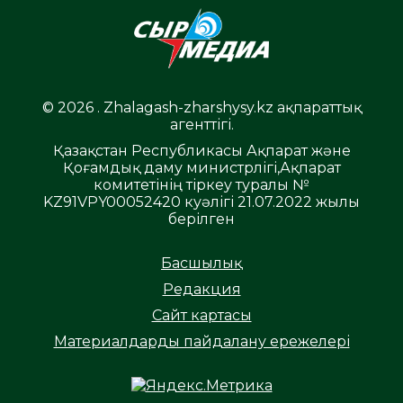
© 2026 . Zhalagash-zharshysy.kz ақпараттық
агенттігі.
Қазақстан Республикасы Ақпарат және
Қоғамдық даму министрлігі,Ақпарат
комитетінің тіркеу туралы №
KZ91VPY00052420 куәлігі 21.07.2022 жылы
берілген
Басшылық
Редакция
Сайт картасы
Материалдарды пайдалану ережелері