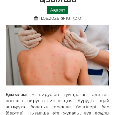
Ақпарат
11.06.2026
181
0
Қызылша –
вирустан туындаған әдеттегі
қызылша вирустық инфекция. Ауруды оңай
анықтауға болатын ерекше белгілері бар
(бөртпе). Қызылша өте жұқпалы, ауа арқылы