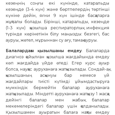
кезеңнің соңғы екі күнінде, катаральды
кезеңде (3-4 күн) және бөртпелердің төртінші
күніне дейін, яғни 9 күн ішінде басқаларға
жұқпалы болады. Бірінші, катаральды, кезеңде
(1-3 күн) қызылша респираторлық инфекция
түрінде көрінетінін білу маңызды: безгегі, бас
ауруы, жөтел, мұрыннан су ағу, тамақ ауруы.
Балалардағы қызылшаны емдеу
. Балаларда
диагноз қойылған қызылша жағдайында емдеу
көп жағдайда үйде өтеді. Егер курс ауыр
болса, науқас ауруханаға жатқызылады. Сондай-ақ,
қызылшаның асқынуы бар немесе үй
жағдайлары тиісті күтімді ұйымдастыруға
мүмкіндік бермейтін балалар ауруханаға
жатқызылады. Міндетті ауруханаға жатқызу 1 жасқа
дейінгі балалар мен жабық балалар
мекемелеріндегі балалар үшін қолданылады.
Қызылшамен ауыратын балаға нақты емдеу