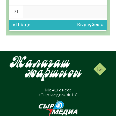
31
« Шілде
Қыркүйек »
16+
Меншік иесі:
«Сыр медиа» ЖШС