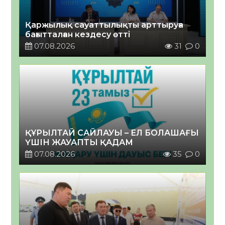
Қаржылық сауаттылықты арттыруға
бағытталған кездесу өтті
07.08.2026
31
0
ҚҰРЫЛТАЙ САЙЛАУЫ – ЕЛ БОЛАШАҒЫ
ҮШІН ЖАУАПТЫ ҚАДАМ
07.08.2026
35
0