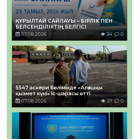
ҚҰРЫЛТАЙ САЙЛАУЫ – БІРЛІК ПЕН
БЕЛСЕНДІЛІКТІҢ БЕЛГІСІ
07.08.2026
34
0
5547 әскери бөлімінде «Алғашқы
қызмет күні» іс-шарасы өтті
07.08.2026
27
0