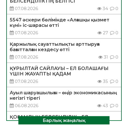
БЕЛСЕНДІЛІКТІҢ БЕЛГІСІ
07.08.2026
34
0
5547 әскери бөлімінде «Алғашқы қызмет
күні» іс-шарасы өтті
07.08.2026
27
0
Қаржылық сауаттылықты арттыруға
бағытталған кездесу өтті
07.08.2026
31
0
ҚҰРЫЛТАЙ САЙЛАУЫ – ЕЛ БОЛАШАҒЫ
ҮШІН ЖАУАПТЫ ҚАДАМ
07.08.2026
35
0
Ауыл шаруашылығы – өңір экономикасының
негізгі тірегі
06.08.2026
43
0
ҚОҒАМДЫҚ БЕЛСЕНДІЛІК – ЕЛ
Барлық жаңалық
ДАМУЫНЫҢ НЕГІЗІ