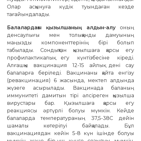
Олар асқынуға күдік туындаған кезде
тағайындалады.
Балалардағы қызылшаның алдын-алу
оның
денсаулығы мен толыққанды дамуының
маңызды компоненттерінің бірі болып
табылады. Сондықтан қызылшаға қарсы егу
профилактикалық егу күнтізбесіне кіреді.
Алғашқы вакцинация 12-15 айлық дені сау
балаларға беріледі. Вакцинаны қайта енгізу
(ревакцинация) 6 жасында, мектеп алдында
жүзеге асырылады. Вакцинада баланың
иммунитеті дамитын тірі әлсіреген қызылша
вирустары бар. Қызылшаға қарсы егу
реакциясы әртүрлі болуы мүмкін. Кейде
балаларда температураның 37,5-38С дейін
шамалы көтерілуі байқалады. Бұл
вакцинациядан кейін 5-8 күн ішінде болуы
мүмкін және бір-үш күнге созылуы мүмкін.