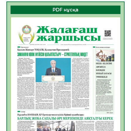
06.08.2026
40
0
PDF нұсқа
ҚҰРЫЛТАЙ САЙЛАУЫ – БОЛАШАҚҚА
БАСТАР ЖАУАПТЫ ТАҢДАУ
06.08.2026
42
0
Инфекциялық ауруларға қарсы иммундау
жұмыстарының тиімділігі
06.08.2026
45
0
Көкжөтел ауруы туралы
06.08.2026
41
0
АПВ вакцинасы туралы мәлімет
06.08.2026
40
0
Open Air: Қызылорда облысы полиция
департаменті 20 мыңнан астам
көрерменнің қауіпсіздігін қамтамасыз етті
06.08.2026
54
0