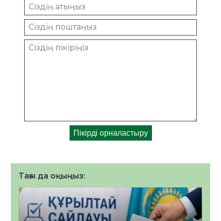
Тағы да оқыңыз: