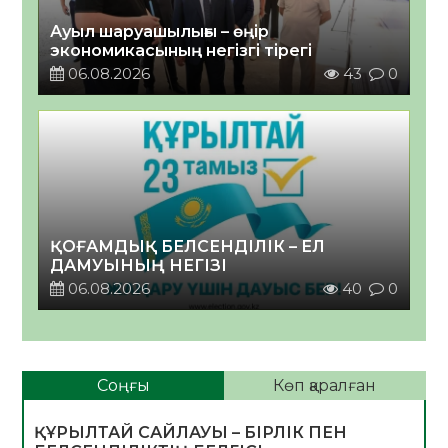
Ауыл шаруашылығы – өңір
экономикасының негізгі тірегі
06.08.2026
43
0
ҚОҒАМДЫҚ БЕЛСЕНДІЛІК – ЕЛ
ДАМУЫНЫҢ НЕГІЗІ
06.08.2026
40
0
Соңғы
Көп қаралған
ҚҰРЫЛТАЙ САЙЛАУЫ – БІРЛІК ПЕН