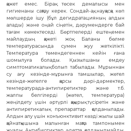
қажет емес. Бірақ төсек демалысы мен
гигиенаны сақтау керек. Сондай-ақ, науқасқа көп
мөлшерде ішу (бұл дегидратацияның алдын
алады) және оңай сіңетін, дәрумендерге бай
тағам көмектеседі. Бөртпелерді ештеңемен
майлаудың қажеті жоқ. Баланы бөлме
температурасында сумен жуу жеткілікті.
Температура төмендегеннен кейін ғана
шомылуға болады. Қызылшаны емдеу
симптоматикалық болып табылады. Мұрыннан
су ағу кезінде-мұрынға тамшылар, жөтел
кезінде-жөтелге қарсы дәрі-дәрмектер,
температурада-антипиретиктер және т.б.
жалпы белгілерді (жөтел, температура)
жеңілдету үшін әртүрлі қақырық түсіретін және
антипиретикалық препараттар қолданылады.
Алдын алу үшін конъюнктивит көзді жылы шай
қайнатқышына малынған мақта тампонымен
жуады. Антибиотиктер, әдетте, қолданылмайды.