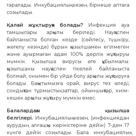
таралады. Инкубациялық кезең бірнеше аптаға
созылады.
Қалай жұқтыруға болады?
Инфекция ауа
тамшылары арқылы беріледі. Науқаспен
байланыста болған кезде (сөйлесу, түшкіру,
жөтелу кезінде) бұрын қызылшамен егілмеген
және ауырмаған адам 100% дерлік жұқтыруы
мүмкін. Қызылша вирусы өте құбылмалы:
қызылшаны науқаспен тікелей байланыста
болмай, онымен бір үйде болу арқылы жұқтыруға
болады. Бақытымызға орай, вирус тез өледі,
сондықтан тұрмыстық заттар, ойыншықтар, киім-
кешек арқылы жұқтыру мүмкін емес.
Балалардағы қызылша
белгілері.
Инкубациялық кезең (инфекциядан
аурудың алғашқы көріністеріне дейін) 7-ден 17
күнге дейін созылады. Бала инкубациялық