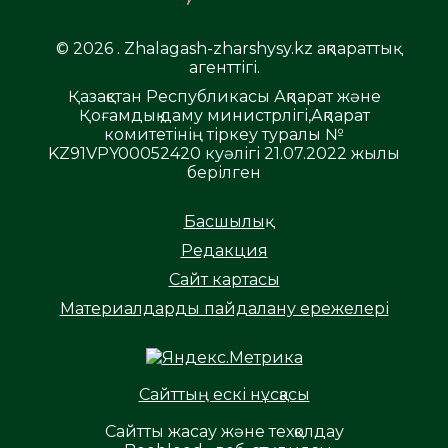
© 2026 . Zhalagash-zharshysy.kz ақпараттық
агенттігі.
Қазақстан Республикасы Ақпарат және
Қоғамдық даму министрлігі,Ақпарат
комитетінің тіркеу туралы №
KZ91VPY00052420 куәлігі 21.07.2022 жылы
берілген
Басшылық
Редакция
Сайт картасы
Материалдарды пайдалану ережелері
Сайттың ескі нұсқасы
Сайтты жасау және техқолдау