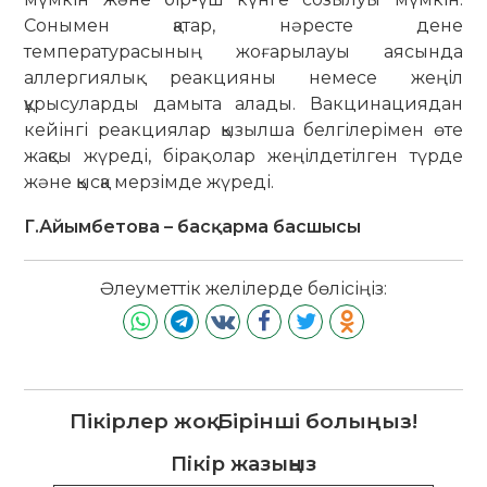
Сонымен қатар, нәресте дене
температурасының жоғарылауы аясында
аллергиялық реакцияны немесе жеңіл
құрысуларды дамыта алады. Вакцинациядан
кейінгі реакциялар қызылша белгілерімен өте
жақсы жүреді, бірақ олар жеңілдетілген түрде
және қысқа мерзімде жүреді.
Г.Айымбетова – басқарма басшысы
Әлеуметтік желілерде бөлісіңіз:
Пікірлер жоқ. Бірінші болыңыз!
Пікір жазыңыз