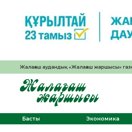
Жалағаш аудандық «Жалағаш жаршысы» газе
Басты
Экономика