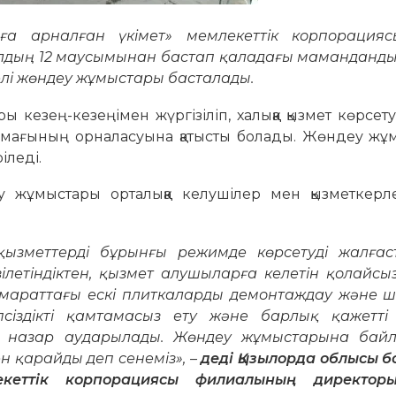
а арналған үкімет» мемлекеттік корпорацияс
дың 12 маусымынан бастап қаладағы маманданд
елі жөндеу жұмыстары басталады.
 кезең-кезеңімен жүргізіліп, халыққа қызмет көрсету
 аймағының орналасуына қатысты болады. Жөндеу ж
іледі.
 жұмыстары орталыққа келушілер мен қызметкерл
ызметтерді бұрынғы режимде көрсетуді жалғас
ілетіндіктен, қызмет алушыларға келетін қолайсы
мараттағы ескі плиткаларды демонтаждау және 
сіздікті қамтамасыз ету және барлық қажетті
е назар аударылады. Жөндеу жұмыстарына бай
ен қарайды деп сенеміз», –
деді Қызылорда облысы 
екеттік корпорациясы филиалының директор