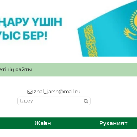
тінің сайты
zhal_jarsh@mail.ru
Жаһан
Руханият