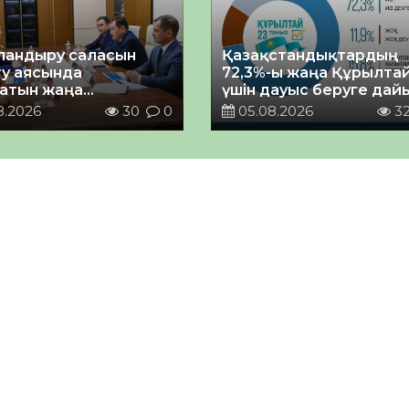
андыру саласын
Қазақстандықтардың
у аясында
72,3%-ы жаңа Құрылта
атын жаңа
үшін дауыс беруге дай
ықтың жобасы
8.2026
30
0
05.08.2026
3
ланды