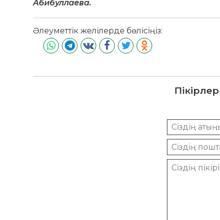
Абибуллаева.
Әлеуметтік желілерде бөлісіңіз:
Пікірлер