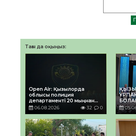
Тағы да оқыңыз:
Open Air: Қызылорда
ҚЫЗЫ
облысы полиция
ҰРПА
департаменті 20 мыңнан
БОЛА
астам көрерменнің
КЕҢЕ
06.08.2026
32
0
05.0
қауіпсіздігін қамтамасыз
ӨТТІ
етті