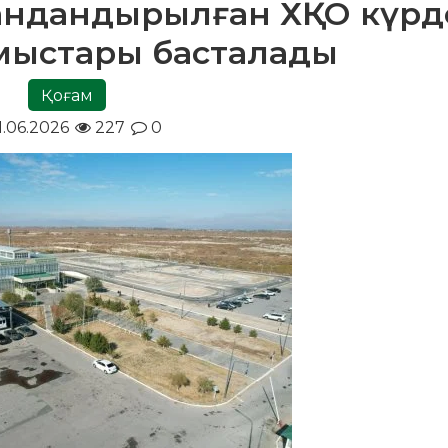
ндандырылған ХҚКО күрд
мыстары басталады
Қоғам
1.06.2026
227
0