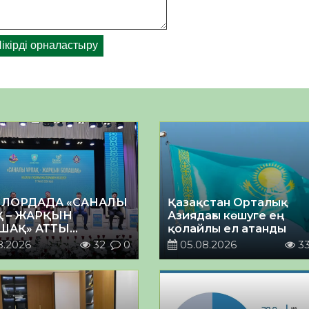
ЛОРДАДА «САНАЛЫ
Қазақстан Орталық
Қ – ЖАРҚЫН
Азиядағы көшуге ең
ШАҚ» АТТЫ
қолайлы ел атанды
ЙТІЛГЕН МӘЖІЛІС
8.2026
32
0
05.08.2026
3