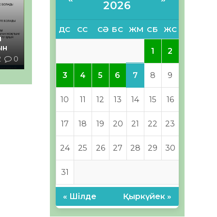
2026
ДС
СС
СӘ
БС
ЖМ
СБ
ЖС
й
ын
1
2
2
0
7
3
4
5
6
8
9
10
11
12
13
14
15
16
17
18
19
20
21
22
23
24
25
26
27
28
29
30
31
« Шілде
Қыркүйек »