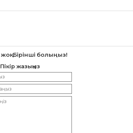
 жоқ. Бірінші болыңыз!
Пікір жазыңыз