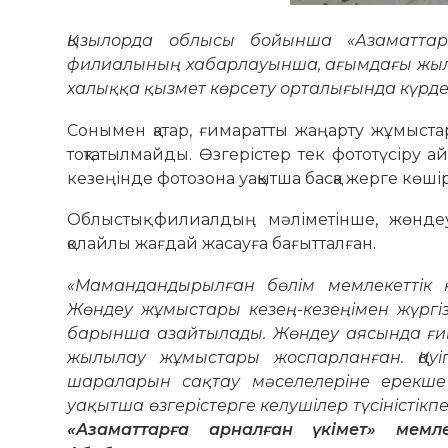
Қызылорда облысы бойынша «Азаматтарғ
филиалының хабарлауынша, ағымдағы жыл
халыққа қызмет көрсету орталығында күрд
Сонымен қатар, ғимаратты жаңарту жұмыстары
тоқтатылмайды. Өзгерістер тек фототүсіру
кезеңінде фотозона уақытша басқа жерге көшір
Облыстық филиалдың мәліметінше, жөндеу
қолайлы жағдай жасауға бағытталған.
«Мамандандырылған бөлім мемлекеттік қ
Жөндеу жұмыстары кезең-кезеңімен жүргіз
барынша азайтылады. Жөндеу аясында ғи
жылылау жұмыстары жоспарланған. Қауіп
шараларын сақтау мәселелеріне ерекш
уақытша өзгерістерге келушілер түсіністікп
«Азаматтарға арналған үкімет» мемл