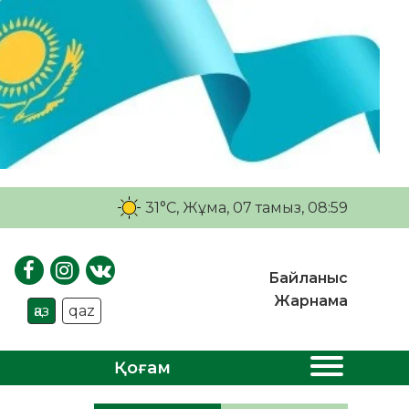
31°C
, Жұма, 07 тамыз, 08:59
Байланыс
Жарнама
қаз
qaz
Қоғам