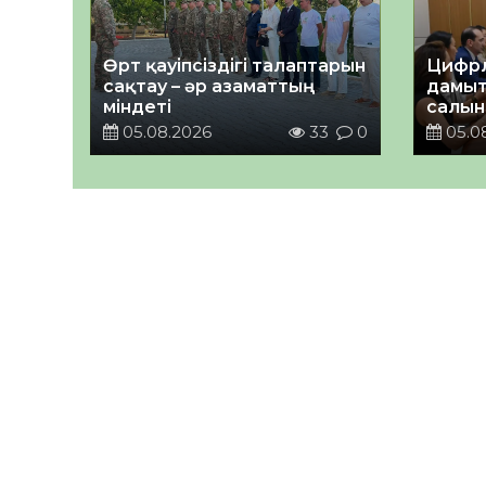
Өрт қауіпсіздігі талаптарын
Цифрл
сақтау – әр азаматтың
дамыт
міндеті
салын
ортал
05.08.2026
33
0
05.0
талқы