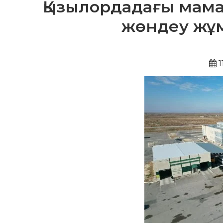
Қызылордадағы мама
жөндеу жұ
1