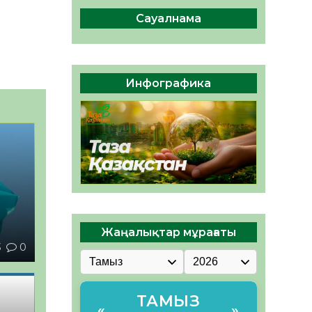
ы жаңа Құрылтай үшін дауыс
беруге дайын
Сауалнама
05.08.2026
32
0
ӘРБІР ДАУЫС – ҚОҒАМ
ДАМУЫНА ҚОСЫЛҒАН
Инфографика
ҮЛЕС
05.08.2026
39
0
Жаңалықтар мұрағаты
3
0
ТАМЫЗ
«
»