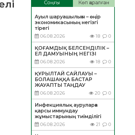
елі
Соңғы
Көп қаралған
Ауыл шаруашылығы – өңір
экономикасының негізгі
тірегі
06.08.2026
18
0
ҚОҒАМДЫҚ БЕЛСЕНДІЛІК –
ЕЛ ДАМУЫНЫҢ НЕГІЗІ
06.08.2026
18
0
ҚҰРЫЛТАЙ САЙЛАУЫ –
БОЛАШАҚҚА БАСТАР
ЖАУАПТЫ ТАҢДАУ
06.08.2026
20
0
Инфекциялық ауруларға
қарсы иммундау
жұмыстарының тиімділігі
06.08.2026
21
0