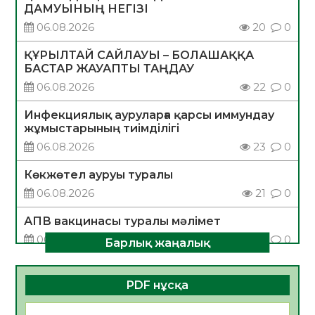
ДАМУЫНЫҢ НЕГІЗІ
06.08.2026
20
0
ҚҰРЫЛТАЙ САЙЛАУЫ – БОЛАШАҚҚА
БАСТАР ЖАУАПТЫ ТАҢДАУ
06.08.2026
22
0
Инфекциялық ауруларға қарсы иммундау
жұмыстарының тиімділігі
06.08.2026
23
0
Көкжөтел ауруы туралы
06.08.2026
21
0
АПВ вакцинасы туралы мәлімет
06.08.2026
22
0
Барлық жаңалық
Open Air: Қызылорда облысы полиция
департаменті 20 мыңнан астам
PDF нұсқа
көрерменнің қауіпсіздігін қамтамасыз етті
06.08.2026
34
0