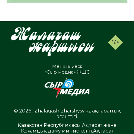
16+
Меншік иесі:
«Сыр медиа» ЖШС
© 2026 . Zhalagash-zharshysy.kz ақпараттық
агенттігі.
Қазақстан Республикасы Ақпарат және
Қоғамдық даму министрлігі,Ақпарат