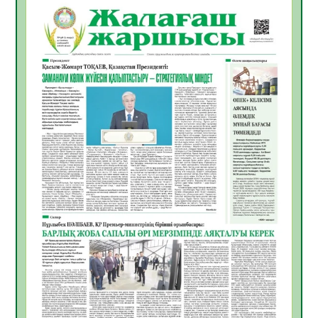
ҚЫЗЫЛОРДАДА «САНАЛЫ ҰРПАҚ –
ЖАРҚЫН БОЛАШАҚ» АТТЫ КЕҢЕЙТІЛГЕН
МӘЖІЛІС ӨТТІ
05.08.2026
34
0
Қазақстан Орталық Азиядағы көшуге ең
қолайлы ел атанды
05.08.2026
35
0
Өрт қауіпсіздігі талаптарын сақтау – әр
азаматтың міндеті
05.08.2026
35
0
Руслан Рүстемұлы облыс әкімінің
кеңесшісі болып тағайындалды
05.08.2026
33
0
Цифрландыру саласын дамыту аясында
салынатын жаңа орталықтың жобасы
талқыланды