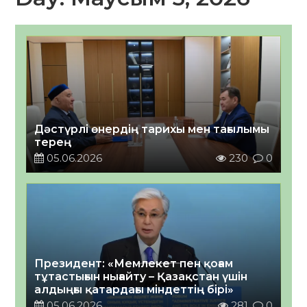
Дәстүрлі өнердің тарихы мен тағылымы
терең
05.06.2026
230
0
Президент: «Мемлекет пен қоғам
тұтастығын нығайту – Қазақстан үшін
алдыңғы қатардағы міндеттің бірі»
05.06.2026
281
0