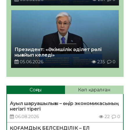
Президент: «Әкімшілік әділет рөлі
нығайып келеді»
05.06.2026
235
0
Соңғы
Көп қаралған
Ауыл шаруашылығы – өңір экономикасының
негізгі тірегі
06.08.2026
22
0
ҚОҒАМДЫҚ БЕЛСЕНДІЛІК – ЕЛ