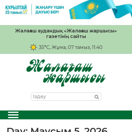
Жалағаш аудандық «Жалағаш жаршысы»
газетінің сайты
35°C
, Жұма, 07 тамыз, 11:40
Day:
Маусым 5, 2026