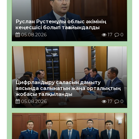
Руслан Рүстемұлы облыс әкімінің
кеңесшісі болып тағайындалды
05.08.2026
17
0
Цифрландыру саласын дамыту
аясында салынатын жаңа орталықтың
жобасы талқыланды
05.08.2026
17
0