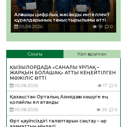
Алғашқы цифрлық жасанды интеллект
құралдарының таныстырылымы өтті
05.08.2026
18
0
Соңғы
Көп қаралған
ҚЫЗЫЛОРДАДА «САНАЛЫ ҰРПАҚ –
ЖАРҚЫН БОЛАШАҚ» АТТЫ КЕҢЕЙТІЛГЕН
МӘЖІЛІС ӨТТІ
05.08.2026
17
0
Қазақстан Орталық Азиядағы көшуге ең
қолайлы ел атанды
05.08.2026
20
0
Өрт қауіпсіздігі талаптарын сақтау – әр
азаматтың міндеті