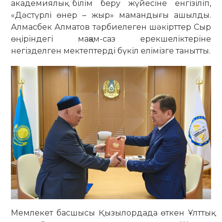
академиялық білім беру жүйесіне енгізіліп,
«Дәстүрлі өнер – жыр» мамандығы ашылды.
Алмасбек Алматов тәрбиелеген шәкірттер Сыр
өңіріндегі мақам-саз ерекшеліктеріне
негізделген мектептерді бүкіл елімізге танытты.
Мемлекет басшысы Қызылордада өткен Ұлттық