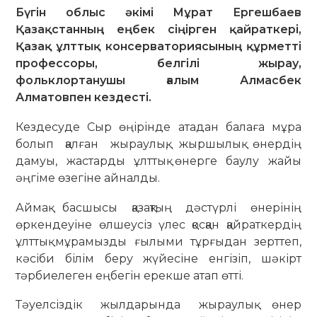
Бүгін облыс әкімі Мұрат Ергешбаев
Қазақстанның еңбек сіңірген қайраткері,
Қазақ ұлттық консерваториясының құрметті
профессоры, белгілі жырау,
фольклортанушы ғалым Алмасбек
Алматовпен кездесті.
Кездесуде Сыр өңірінде атадан балаға мұра
болып қалған жыраулық, жыршылық өнердің
дамуы, жастарды ұлттық өнерге баулу жайы
әңгіме өзегіне айналды.
Аймақ басшысы қазақтың дәстүрлі өнерінің
өркендеуіне өлшеусіз үлес қосқан қайраткердің
ұлттық мұрамызды ғылыми тұрғыдан зерттеп,
кәсіби білім беру жүйесіне енгізіп, шәкірт
тәрбиелеген еңбегін ерекше атап өтті.
Тәуелсіздік жылдарында жыраулық өнер