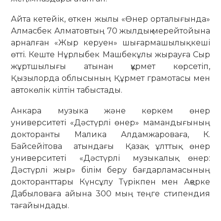
Айта кетейік, өткен жылы «Өнер орталығында»
Алмасбек Алматовтың 70 жылдық мерейтойына
арналған «Жыр керуен» шығармашылық кеші
өтті. Кеште Нұрлыбек Машбекұлы жырауға Сыр
жұртшылығы атынан құрмет көрсетіп,
Қызылорда облысының Құрмет грамотасы мен
автокөлік кілтін табыстады.
Анкара музыка және көркем өнер
университеті «Дәстүрлі өнер» мамандығының
докторанты Малика Алдамжароваға, К.
Байсейітова атындағы Қазақ ұлттық өнер
университеті «Дәстүрлі музыкалық өнер:
Дәстүрлі жыр» білім беру бағдарламасының
докторанттары Күнсұлу Түрікпен мен Ақерке
Дабыловаға айына 300 мың теңге стипендия
тағайындады.