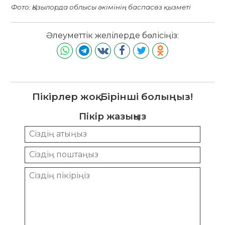
Фото: Қызылорда облысы әкімінің баспасөз қызметі
Әлеуметтік желілерде бөлісіңіз:
Пікірлер жоқ. Бірінші болыңыз!
Пікір жазыңыз