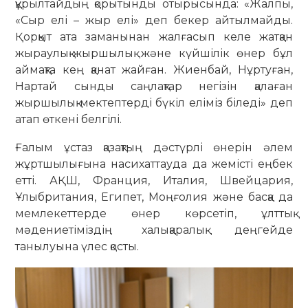
құрылтайдың қорытынды отырысында: «Жалпы,
«Сыр елі – жыр елі» деп бекер айтылмайды.
Қорқыт ата заманынан жалғасып келе жатқан
жыраулық-жыршылық және күйшілік өнер бұл
аймақта кең қанат жайған. Жиенбай, Нұртуған,
Нартай сынды саңлақтар негізін қалаған
жыршылық мектептерді бүкіл еліміз біледі» деп
атап өткені белгілі.
Ғалым ұстаз қазақтың дәстүрлі өнерін әлем
жұртшылығына насихаттауда да жемісті еңбек
етті. АҚШ, Франция, Италия, Швейцария,
Ұлыбритания, Египет, Моңғолия және басқа да
мемлекеттерде өнер көрсетіп, ұлттық
мәдениетіміздің халықаралық деңгейде
танылуына үлес қосты.