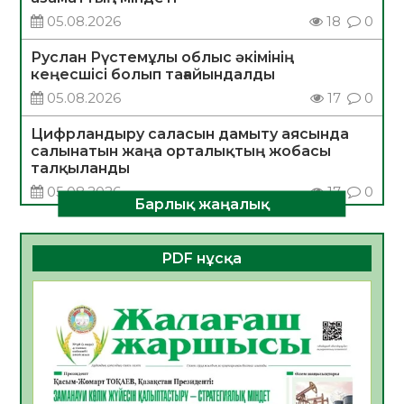
05.08.2026
18
0
Руслан Рүстемұлы облыс әкімінің
кеңесшісі болып тағайындалды
05.08.2026
17
0
Цифрландыру саласын дамыту аясында
салынатын жаңа орталықтың жобасы
талқыланды
05.08.2026
17
0
Барлық жаңалық
Алғашқы цифрлық жасанды интеллект
құралдарының таныстырылымы өтті
PDF нұсқа
05.08.2026
18
0
Қазақстандықтардың 72,3%-ы жаңа
Құрылтай үшін дауыс беруге дайын
05.08.2026
19
0
ӘРБІР ДАУЫС – ҚОҒАМ ДАМУЫНА
ҚОСЫЛҒАН ҮЛЕС