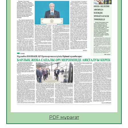
05.08.2026
26
0
ҚҰРЫЛТАЙ САЙЛАУЫ – БІРЛІК ПЕН
ЖАУАПКЕРШІЛІККЕ БАСТАЙТЫН ҚАДАМ
05.08.2026
24
0
Мектептен – Ұлттық ұлан сапына
04.08.2026
34
0
Үкіметтік емес ұйымдарға арналған
сыйлықақы конкурсына өтінім қабылдау
басталды
04.08.2026
38
0
Үкіметте Президенттің отандық тауарды
қолдау жөніндегі тапсырмаларының
жүзеге асырылу барысы қаралуда
04.08.2026
38
0
PDF мұрағат
Жазғы лагерьде оқушылармен
профилактикалық кездесу өтті