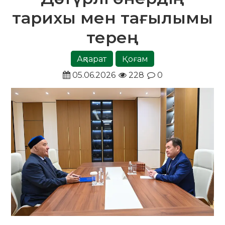
тарихы мен тағылымы
терең
Ақпарат
Қоғам
05.06.2026
228
0