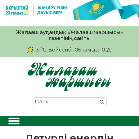
Жалағаш аудандық «Жалағаш жаршысы»
газетінің сайты
31°C
, Бейсенбі, 06 тамыз, 10:20
Дәстүрлі өнердің