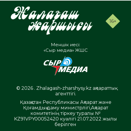
16+
Меншік иесі:
«Сыр медиа» ЖШС
© 2026 . Zhalagash-zharshysy.kz ақпараттық
агенттігі.
Қазақстан Республикасы Ақпарат және
Қоғамдық даму министрлігі,Ақпарат
комитетінің тіркеу туралы №
KZ91VPY00052420 куәлігі 21.07.2022 жылы
берілген