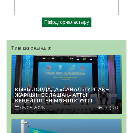
Тағы да оқыңыз:
ҚЫЗЫЛОРДАДА «САНАЛЫ ҰРПАҚ –
ЖАРҚЫН БОЛАШАҚ» АТТЫ
КЕҢЕЙТІЛГЕН МӘЖІЛІС ӨТТІ
05.08.2026
17
0