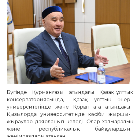
Бүгінде Құрманғазы атындағы Қазақ ұлттық
консерваториясында, Қазақ ұлттық өнер
университетінде және Қорқыт ата атындағы
Қызылорда университетінде кәсіби жыршы-
жыраулар даярланып келеді. Олар халықаралық
және республикалық байқаулардың
жеңімпаздары атанған.