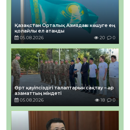
Қазақстан Орталық Азиядағы көшуге ең
қолайлы ел атанды
05.08.2026
20
0
Өрт қауіпсіздігі талаптарын сақтау – әр
азаматтың міндеті
05.08.2026
18
0