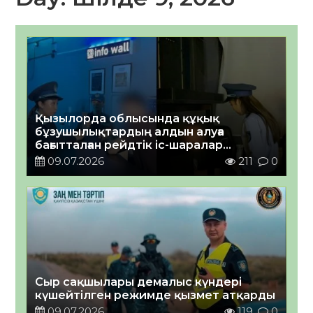
Қызылорда облысында құқық
бұзушылықтардың алдын алуға
бағытталған рейдтік іс-шаралар
жалғасуда
09.07.2026
211
0
Сыр сақшылары демалыс күндері
күшейтілген режимде қызмет атқарды
09.07.2026
119
0