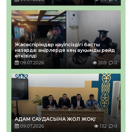
Жасөспірімдер қауіпсіздігі басты
назарда: өңірлерде кең ауқымды рейд
өткізілді
09.07.2026
209
0
АДАМ САУДАСЫНА ЖОЛ ЖОҚ!
09.07.2026
132
0