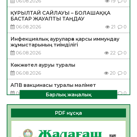
06.08.2026
19
0
ҚҰРЫЛТАЙ САЙЛАУЫ – БОЛАШАҚҚА
БАСТАР ЖАУАПТЫ ТАҢДАУ
06.08.2026
21
0
Инфекциялық ауруларға қарсы иммундау
жұмыстарының тиімділігі
06.08.2026
22
0
Көкжөтел ауруы туралы
06.08.2026
20
0
АПВ вакцинасы туралы мәлімет
06.08.2026
21
0
Барлық жаңалық
Open Air: Қызылорда облысы полиция
департаменті 20 мыңнан астам
PDF нұсқа
көрерменнің қауіпсіздігін қамтамасыз етті
06.08.2026
33
0