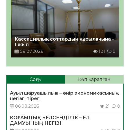
Кассациялық соттардың құрылғанына –
1 жыл
09.07.2026
101
0
Соңғы
Көп қаралған
Ауыл шаруашылығы – өңір экономикасының
негізгі тірегі
06.08.2026
21
0
ҚОҒАМДЫҚ БЕЛСЕНДІЛІК – ЕЛ
ДАМУЫНЫҢ НЕГІЗІ