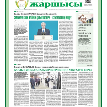
ҚЫЗЫЛОРДАДА «САНАЛЫ ҰРПАҚ –
ЖАРҚЫН БОЛАШАҚ» АТТЫ КЕҢЕЙТІЛГЕН
МӘЖІЛІС ӨТТІ
05.08.2026
33
0
Қазақстан Орталық Азиядағы көшуге ең
қолайлы ел атанды
05.08.2026
34
0
Өрт қауіпсіздігі талаптарын сақтау – әр
азаматтың міндеті
05.08.2026
34
0
Руслан Рүстемұлы облыс әкімінің
кеңесшісі болып тағайындалды
05.08.2026
32
0
Цифрландыру саласын дамыту аясында
салынатын жаңа орталықтың жобасы
талқыланды
05.08.2026
31
0