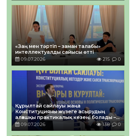
«Заң мен тәртіп – заман талабы»
интеллектуалды сайысы өтті
09.07.2026
215
0
Құрылтай сайлауы жаңа
Конституцияны жүзеге асырудың
алғашқы практикалық кезеңі болады –
сарапшылар пікірі
09.07.2026
138
0