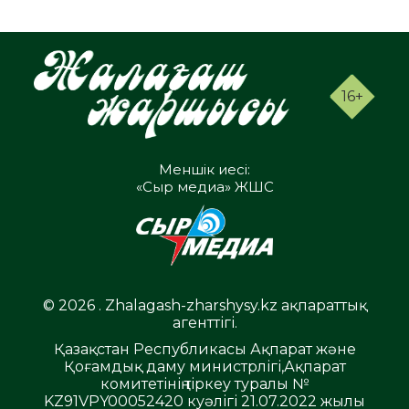
16+
Меншік иесі:
«Сыр медиа» ЖШС
© 2026 . Zhalagash-zharshysy.kz ақпараттық
агенттігі.
Қазақстан Республикасы Ақпарат және
Қоғамдық даму министрлігі,Ақпарат
комитетінің тіркеу туралы №
KZ91VPY00052420 куәлігі 21.07.2022 жылы