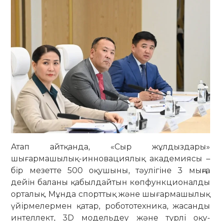
Атап айтқанда, «Сыр жұлдыздары»
шығармашылық-инновациялық академиясы –
бір мезетте 500 оқушыны, тәулігіне 3 мыңға
дейін баланы қабылдайтын көпфункционалды
орталық. Мұнда спорттық және шығармашылық
үйірмелермен қатар, робототехника, жасанды
интеллект, 3D модельдеу және түрлі оқу-