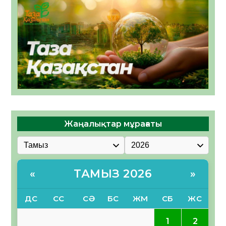
Жаңалықтар мұрағаты
ТАМЫЗ 2026
«
»
ДС
СС
СӘ
БС
ЖМ
СБ
ЖС
2
1