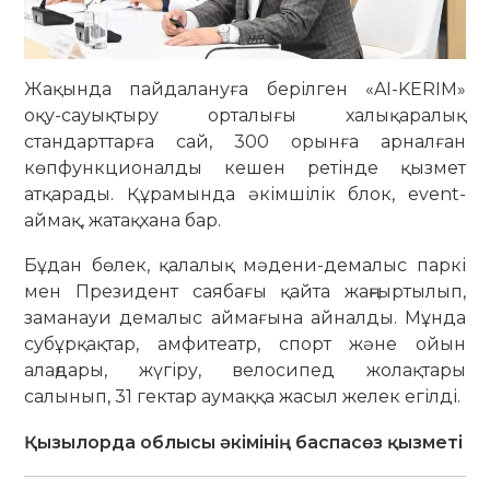
Жақында пайдалануға берілген «AI-KERIM»
оқу-сауықтыру орталығы халықаралық
стандарттарға сай, 300 орынға арналған
көпфункционалды кешен ретінде қызмет
атқарады. Құрамында әкімшілік блок, event-
аймақ, жатақхана бар.
Бұдан бөлек, қалалық мәдени-демалыс паркі
мен Президент саябағы қайта жаңғыртылып,
заманауи демалыс аймағына айналды. Мұнда
субұрқақтар, амфитеатр, спорт және ойын
алаңдары, жүгіру, велосипед жолақтары
салынып, 31 гектар аумаққа жасыл желек егілді.
Қызылорда облысы әкімінің баспасөз қызметі