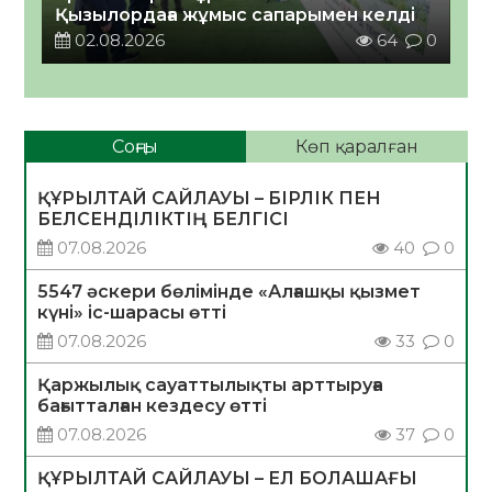
Қызылордаға жұмыс сапарымен келді
02.08.2026
64
0
Соңғы
Көп қаралған
ҚҰРЫЛТАЙ САЙЛАУЫ – БІРЛІК ПЕН
БЕЛСЕНДІЛІКТІҢ БЕЛГІСІ
07.08.2026
40
0
5547 әскери бөлімінде «Алғашқы қызмет
күні» іс-шарасы өтті
07.08.2026
33
0
Қаржылық сауаттылықты арттыруға
бағытталған кездесу өтті
07.08.2026
37
0
ҚҰРЫЛТАЙ САЙЛАУЫ – ЕЛ БОЛАШАҒЫ