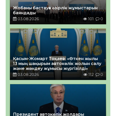
Жобаны бастауға әзірлік жұмыстарын
баяндады
03.08.2026
101
0
Қасым-Жомарт Тоқаев: «Өткен жылы
13 мың шақырым автокөлік жолын салу
және жөндеу жұмысы жүргізілді»
03.08.2026
112
0
Президент автокөлік жолдары