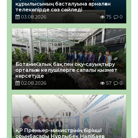
құрылысының басталуына арналған
телекөпірде сөз сөйледі
03.08.2026
75
0
Ботаникалық бақ пен оқу-сауықтыру
орталығы келушілерге сапалы қызмет
көрсетуде
02.08.2026
57
0
ҚР Премьер-министрінің бірінші
орынбасары Нұрлыбек Нәлібаев