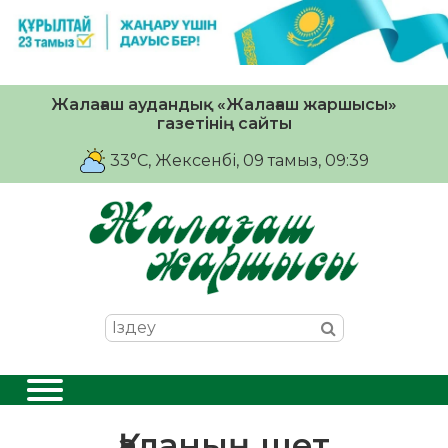
Жалағаш аудандық «Жалағаш жаршысы»
газетінің сайты
33°C
, Жексенбі, 09 тамыз, 09:39
Қаланың шет