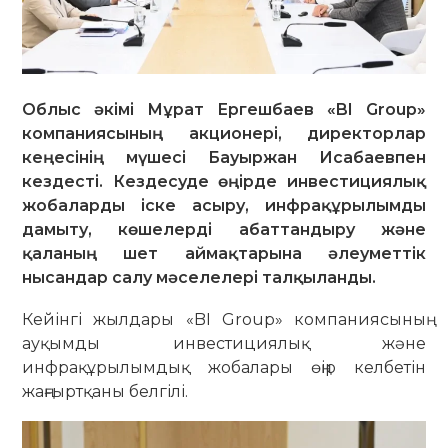
Облыс әкімі Мұрат Ергешбаев «BI Group»
компаниясының акционері, директорлар
кеңесінің мүшесі Бауыржан Исабаевпен
кездесті. Кездесуде өңірде инвестициялық
жобаларды іске асыру, инфрақұрылымды
дамыту, көшелерді абаттандыру және
қаланың шет аймақтарына әлеуметтік
нысандар салу мәселелері талқыланды.
Кейінгі жылдары «BI Group» компаниясының
ауқымды инвестициялық және
инфрақұрылымдық жобалары өңір келбетін
жаңғыртқаны белгілі.