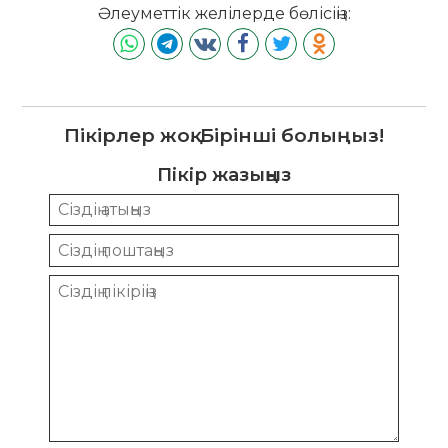
Әлеуметтік желілерде бөлісіңіз:
Пікірлер жоқ. Бірінші болыңыз!
Пікір жазыңыз