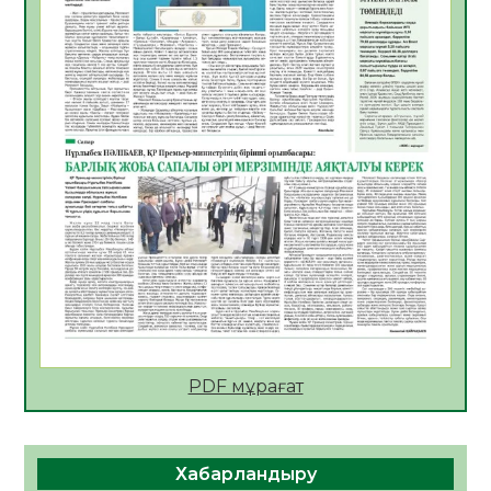
АПВ вакцинасы туралы мәлімет
06.08.2026
47
0
Open Air: Қызылорда облысы полиция
департаменті 20 мыңнан астам
көрерменнің қауіпсіздігін қамтамасыз етті
06.08.2026
60
0
ҚЫЗЫЛОРДАДА «САНАЛЫ ҰРПАҚ –
ЖАРҚЫН БОЛАШАҚ» АТТЫ КЕҢЕЙТІЛГЕН
МӘЖІЛІС ӨТТІ
05.08.2026
61
0
Қазақстан Орталық Азиядағы көшуге ең
қолайлы ел атанды
05.08.2026
62
0
PDF мұрағат
Өрт қауіпсіздігі талаптарын сақтау – әр
азаматтың міндеті
Хабарландыру
05.08.2026
65
0