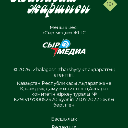
16+
Меншік иесі:
«Сыр медиа» ЖШС
© 2026 . Zhalagash-zharshysy.kz ақпараттық
агенттігі.
Қазақстан Республикасы Ақпарат және
Қоғамдық даму министрлігі,Ақпарат
комитетінің тіркеу туралы №
KZ91VPY00052420 куәлігі 21.07.2022 жылы
берілген
Басшылық
Редакция