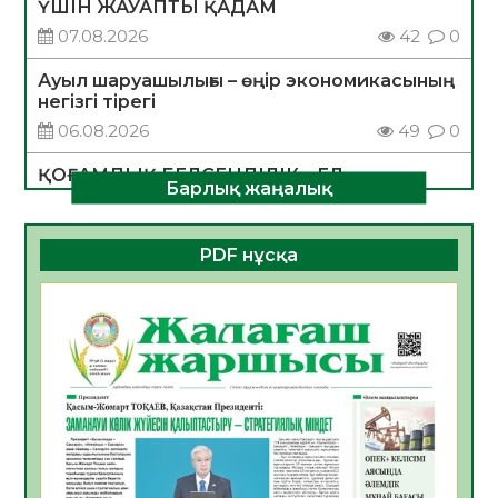
ҮШІН ЖАУАПТЫ ҚАДАМ
07.08.2026
42
0
Ауыл шаруашылығы – өңір экономикасының
негізгі тірегі
06.08.2026
49
0
ҚОҒАМДЫҚ БЕЛСЕНДІЛІК – ЕЛ
Барлық жаңалық
ДАМУЫНЫҢ НЕГІЗІ
06.08.2026
47
0
PDF нұсқа
ҚҰРЫЛТАЙ САЙЛАУЫ – БОЛАШАҚҚА
БАСТАР ЖАУАПТЫ ТАҢДАУ
06.08.2026
49
0
Инфекциялық ауруларға қарсы иммундау
жұмыстарының тиімділігі
06.08.2026
51
0
Көкжөтел ауруы туралы
06.08.2026
49
0