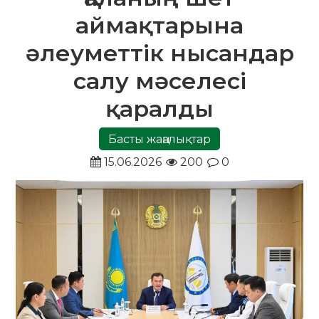
аймақтарына
әлеуметтік нысандар
салу мәселесі
қаралды
Басты жаңалықтар
15.06.2026
200
0