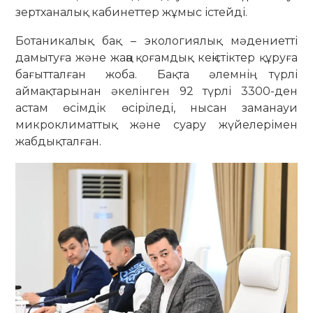
зертханалық кабинеттер жұмыс істейді.
Ботаникалық бақ – экологиялық мәдениетті
дамытуға және жаңа қоғамдық кеңістіктер құруға
бағытталған жоба. Бақта әлемнің түрлі
аймақтарынан әкелінген 92 түрлі 3300-ден
астам өсімдік өсіріледі, нысан заманауи
микроклиматтық және суару жүйелерімен
жабдықталған.