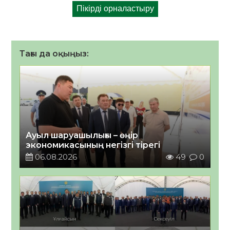
Тағы да оқыңыз:
Ауыл шаруашылығы – өңір
экономикасының негізгі тірегі
06.08.2026
49
0