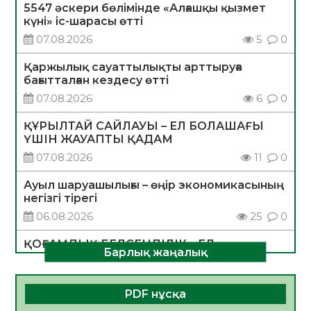
5547 әскери бөлімінде «Алғашқы қызмет
күні» іс-шарасы өтті
07.08.2026
5
0
Қаржылық сауаттылықты арттыруға
бағытталған кездесу өтті
07.08.2026
6
0
ҚҰРЫЛТАЙ САЙЛАУЫ – ЕЛ БОЛАШАҒЫ
ҮШІН ЖАУАПТЫ ҚАДАМ
07.08.2026
11
0
Ауыл шаруашылығы – өңір экономикасының
негізгі тірегі
06.08.2026
25
0
ҚОҒАМДЫҚ БЕЛСЕНДІЛІК – ЕЛ
Барлық жаңалық
ДАМУЫНЫҢ НЕГІЗІ
06.08.2026
23
0
PDF нұсқа
ҚҰРЫЛТАЙ САЙЛАУЫ – БОЛАШАҚҚА