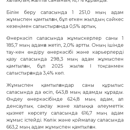
халықтың жалпы санының 16,7% құрайды.
Білім беру саласында 1 251,0 мың адам
жұмыспен қамтылған, бұл өткен жылдың сәйкес
кезеңімен салыстырғанда 0,5% артық.
Өнеркәсіп саласында жұмыскерлер саны 1
185,7 мың адамға жетіп, 2,0% артты. Оның ішінде
тау-кен өндіру өнеркәсібі және карьерлерді
қазу саласында 298,3 мың адам жұмыспен
қамтылған, бұл 2025 жылғы I тоқсанмен
салыстырғанда 3,4% көп.
Жұмыспен қамтылғандар саны құрылыс
саласында да өсіп, 643,8 мың адамды құрады.
Өңдеу өнеркәсібінде 624,8 мың адам, ал
денсаулық сақтау және халыққа әлеуметтік
қызмет көрсету саласында 616,7 мың адам
жұмыс істейді. Көлік және қоймалау саласында
663,2 мың адам жұмыспен қамтылған.