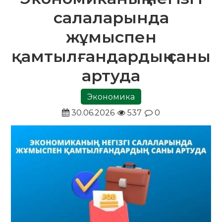
салаларында
жұмыспен
қамтылғандардың саны
артуда
Экономика
30.06.2026
537
0