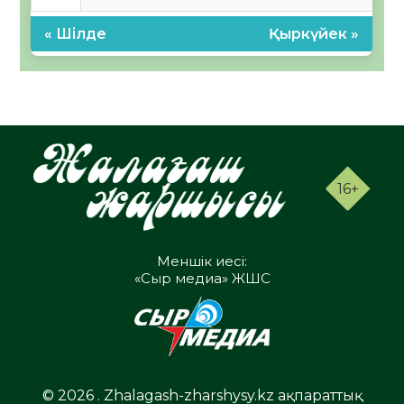
« Шілде
Қыркүйек »
16+
Меншік иесі:
«Сыр медиа» ЖШС
© 2026 . Zhalagash-zharshysy.kz ақпараттық