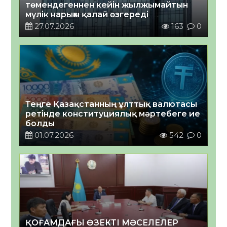
төмендегеннен кейін жылжымайтын
мүлік нарығы қалай өзгереді
27.07.2026
163
0
Теңге Қазақстанның ұлттық валютасы
ретінде конституциялық мәртебеге ие
болды
01.07.2026
542
0
ҚОҒАМДАҒЫ ӨЗЕКТІ МӘСЕЛЕЛЕР