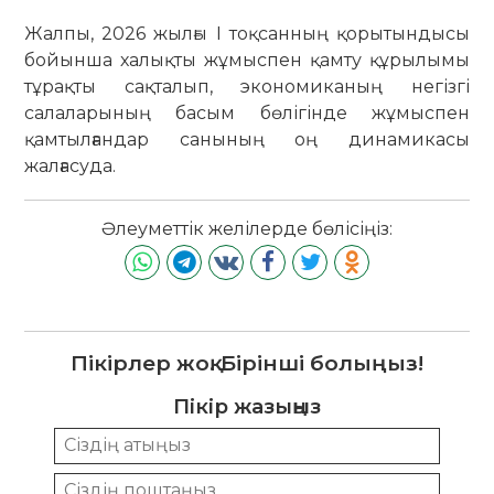
Жалпы, 2026 жылғы I тоқсанның қорытындысы
бойынша халықты жұмыспен қамту құрылымы
тұрақты сақталып, экономиканың негізгі
салаларының басым бөлігінде жұмыспен
қамтылғандар санының оң динамикасы
жалғасуда.
Әлеуметтік желілерде бөлісіңіз:
Пікірлер жоқ. Бірінші болыңыз!
Пікір жазыңыз