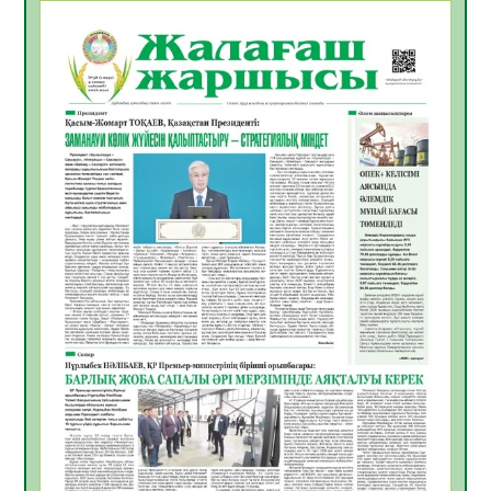
БАСТАР ЖАУАПТЫ ТАҢДАУ
06.08.2026
26
0
Инфекциялық ауруларға қарсы иммундау
жұмыстарының тиімділігі
06.08.2026
27
0
Көкжөтел ауруы туралы
06.08.2026
24
0
АПВ вакцинасы туралы мәлімет
06.08.2026
25
0
Open Air: Қызылорда облысы полиция
департаменті 20 мыңнан астам
көрерменнің қауіпсіздігін қамтамасыз етті
06.08.2026
37
0
ҚЫЗЫЛОРДАДА «САНАЛЫ ҰРПАҚ –
ЖАРҚЫН БОЛАШАҚ» АТТЫ КЕҢЕЙТІЛГЕН
МӘЖІЛІС ӨТТІ