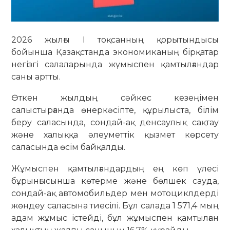
2026 жылғы I тоқсанның қорытындысы
бойынша Қазақстанда экономиканың бірқатар
негізгі салаларында жұмыспен қамтылғандар
саны артты.
Өткен жылдың сәйкес кезеңімен
салыстырғанда өнеркәсіпте, құрылыста, білім
беру саласында, сондай-ақ денсаулық сақтау
және халыққа әлеуметтік қызмет көрсету
саласында өсім байқалды.
Жұмыспен қамтылғандардың ең көп үлесі
бұрынғысынша көтерме және бөлшек сауда,
сондай-ақ автомобильдер мен мотоциклдерді
жөндеу саласына тиесілі. Бұл салада 1 571,4 мың
адам жұмыс істейді, бұл жұмыспен қамтылған