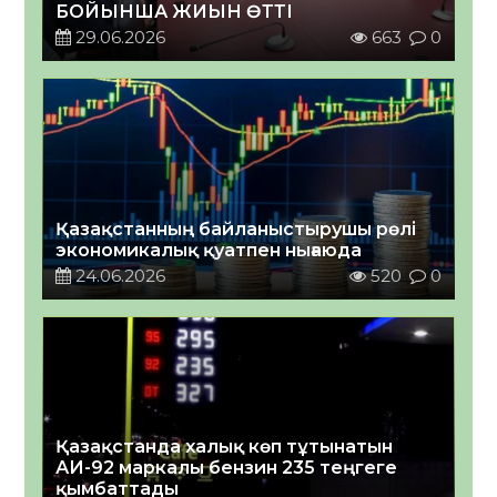
БОЙЫНША ЖИЫН ӨТТІ
29.06.2026
663
0
Қазақстанның байланыстырушы рөлі
экономикалық қуатпен нығаюда
24.06.2026
520
0
Қазақстанда халық көп тұтынатын
АИ-92 маркалы бензин 235 теңгеге
қымбаттады