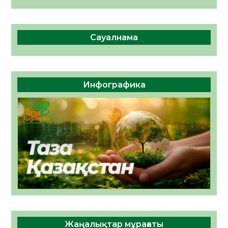
Сауалнама
Инфографика
Жаңалықтар мұрағаты