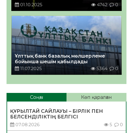
01.10.2025
4742
0
Ұлттық банк базалық мөлшерлеме
бойынша шешім қабылдады
11.07.2025
5364
0
Соңғы
Көп қаралған
ҚҰРЫЛТАЙ САЙЛАУЫ – БІРЛІК ПЕН
БЕЛСЕНДІЛІКТІҢ БЕЛГІСІ
07.08.2026
5
0