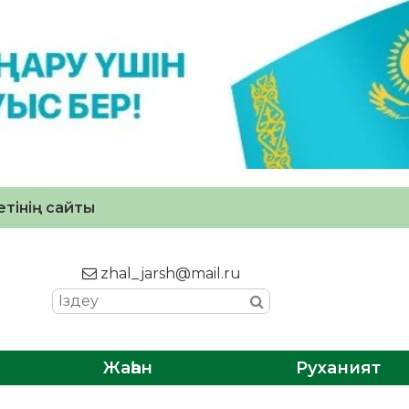
тінің сайты
zhal_jarsh@mail.ru
Жаһан
Руханият