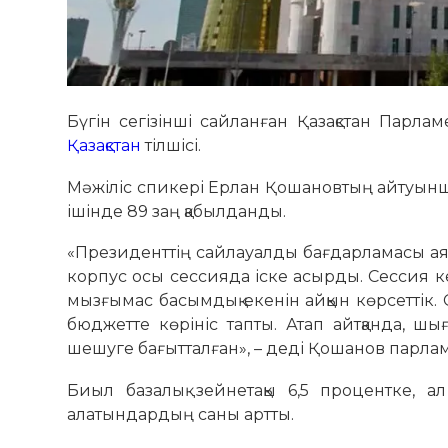
Бүгін сегізінші сайланған Қазақстан Парла
Қазақстан
тілшісі.
Мәжіліс спикері Ерлан Қошановтың айтуынша 
ішінде 89 заң қабылданды.
«Президенттің сайлауалды бағдарламасы ая
корпус осы сессияда іске асырды. Сессия к
мызғымас басымдық екенін айқын көрсеттік. 
бюджетте көрініс тапты. Атап айтқанда, ш
шешуге бағытталған», – деді Қошанов парл
Биыл базалық зейнетақы 6,5 процентке, ал
алатындардың саны артты.