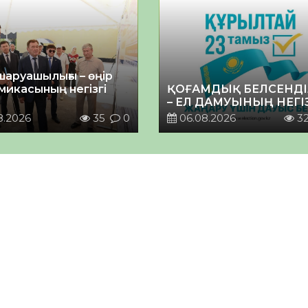
шаруашылығы – өңір
микасының негізгі
ҚОҒАМДЫҚ БЕЛСЕНДІ
– ЕЛ ДАМУЫНЫҢ НЕГІ
8.2026
35
0
06.08.2026
3