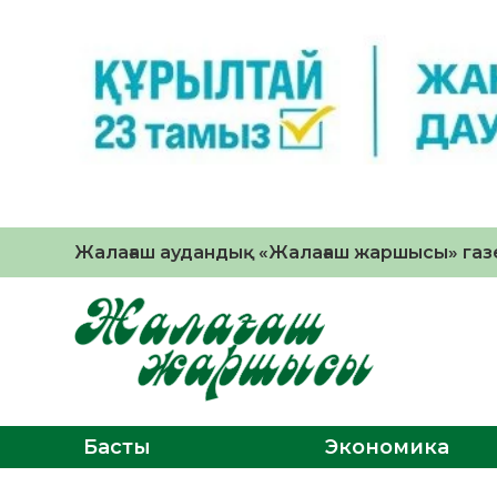
Жалағаш аудандық «Жалағаш жаршысы» газе
Басты
Экономика