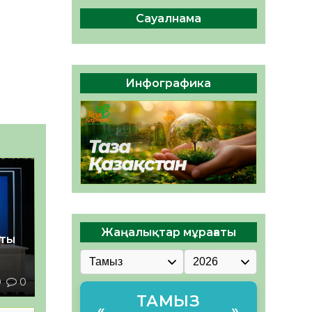
сақтау – әр азаматтың
міндеті
Сауалнама
05.08.2026
46
0
Руслан Рүстемұлы облыс
әкімінің кеңесшісі болып
Инфографика
тағайындалды
05.08.2026
43
0
Жаңалықтар мұрағаты
қты
0
0
ТАМЫЗ
«
»