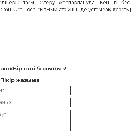
лшерін тағы көтеру жоспарлануда. Кейінгі бе
жөн. Оған қоса, ғылыми атақ үшін де үстемеақы қараст
 жоқ. Бірінші болыңыз!
Пікір жазыңыз