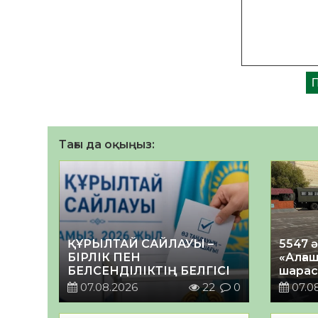
Тағы да оқыңыз:
ҚҰРЫЛТАЙ САЙЛАУЫ –
5547 
БІРЛІК ПЕН
«Алғаш
БЕЛСЕНДІЛІКТІҢ БЕЛГІСІ
шарас
07.08.2026
22
0
07.0