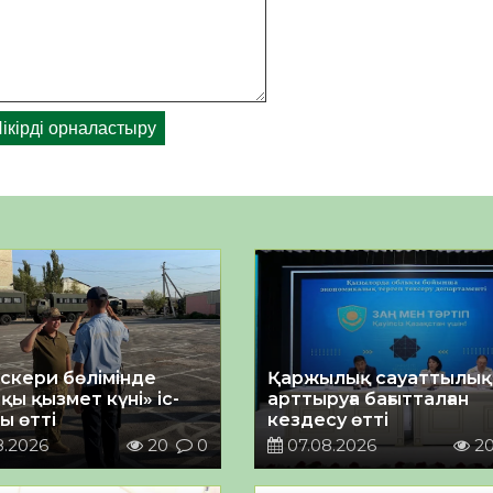
әскери бөлімінде
Қаржылық сауаттылы
қы қызмет күні» іс-
арттыруға бағытталған
ы өтті
кездесу өтті
8.2026
20
0
07.08.2026
2