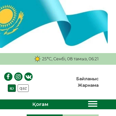
25°C
, Сенбі, 08 тамыз, 06:21
Байланыс
Жарнама
қаз
qaz
Қоғам