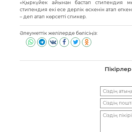
«Қыркүйек айынан бастап стипендия мө
стипендия екі есе дерлік өскенін атап өткен 
– деп атап көрсетті спикер.
Әлеуметтік желілерде бөлісіңіз:
Пікірлер