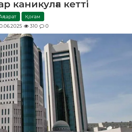
р каникулға кетті
Ақпарат
Қоғам
0.06.2025
310
0