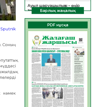
Ауыл шаруашылығы – өңір
экономикасының негізгі
Барлық жаңалық
тірегі
06.08.2026
35
0
PDF нұсқа
ы
Sputnik
ҚОҒАМДЫҚ БЕЛСЕНДІЛІК –
ЕЛ ДАМУЫНЫҢ НЕГІЗІ
06.08.2026
32
0
ы. Соның
ҚҰРЫЛТАЙ САЙЛАУЫ –
БОЛАШАҚҚА БАСТАР
ЖАУАПТЫ ТАҢДАУ
путаттық
 мүддесі
06.08.2026
35
0
үшжылдық
Инфекциялық ауруларға
елелерді
қарсы иммундау
жұмыстарының тиімділігі
06.08.2026
35
0
ік көмек
Көкжөтел ауруы туралы
06.08.2026
33
0