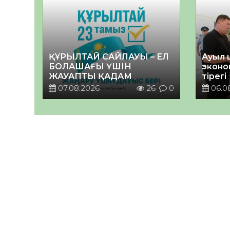
ҚҰРЫЛТАЙ САЙЛАУЫ – ЕЛ
Ауыл 
БОЛАШАҒЫ ҮШІН
эконо
ЖАУАПТЫ ҚАДАМ
тірегі
07.08.2026
26
0
06.0