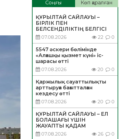
Соңғы
Көп қаралған
ҚҰРЫЛТАЙ САЙЛАУЫ –
БІРЛІК ПЕН
БЕЛСЕНДІЛІКТІҢ БЕЛГІСІ
07.08.2026
22
0
5547 әскери бөлімінде
«Алғашқы қызмет күні» іс-
шарасы өтті
07.08.2026
20
0
Қаржылық сауаттылықты
арттыруға бағытталған
кездесу өтті
07.08.2026
20
0
ҚҰРЫЛТАЙ САЙЛАУЫ – ЕЛ
БОЛАШАҒЫ ҮШІН
ЖАУАПТЫ ҚАДАМ
07.08.2026
26
0