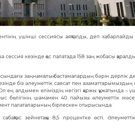
ментінің үшінші сессиясы аяқталды, деп хабарлайд
сессия кезінде қос палатада 158 заң жобасы қаралд
сындағы заңнамалық бастамалардың бәрін дерлік де
езінде біз әлеуметтік саясат пен азаматтарымыздың
Ол ең алдымен еліміздің негізгі қаржы құжатында – 
ығыс бөлігінің шамамен 40 пайызы әлеуметтік мәс
амент палаталарының бірлескен отырысында.
 сабақтас зейнетақы 8,5 процентке өсті. Әлеуметт