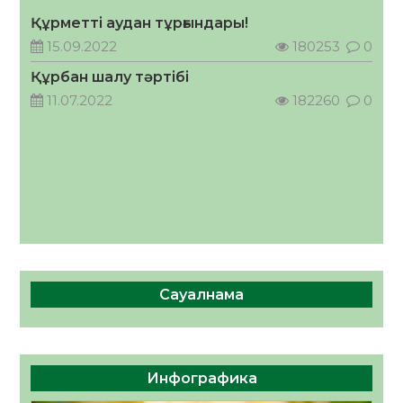
Құрметті аудан тұрғындары!
Руслан Рүстемұлы облыс әкімінің
кеңесшісі болып тағайындалды
15.09.2022
180253
0
05.08.2026
55
0
Құрбан шалу тәртібі
11.07.2022
182260
0
Сауалнама
Инфографика