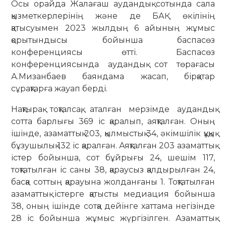
Осы орайда Жалағаш аудандық сотында сала
қызметкерлерінің және де БАҚ өкілінің
қатысуымен 2023 жылдың 6 айының жұмыс
қорытындысы бойын­ша баспасөз
конференциясы өтті. Бас­пасөз
конференциясында ау­дандық сот төрағасы
А.Мизанбаев баян­дама жа­сап, бірқатар
сұрақтарға жауап берді.
Нақтырақ тоқталсақ, аталған мер­зімде аудандық
сотта барлығы 369 іс қаралып, аяқталған. Оның
ішін­де, азаматтық 203, қылмыстық 34, әкім­шілік құқық
бұзушылық 132 іс қа­рал­ған. Аяқталған 203 азаматтық
істер бойынша, сот бұйрығы 24, шешім 117,
тоқтатылған іс саны 38, қараусыз қалдырылған 24,
басқа соттың қа­рауына жолданғаны 1. Тоқтатылған
азаматтық істерге қатысты медиация бойынша
38, оның ішінде сотқа дейінге хаттама негізінде
28 іс бойынша жұмыс жүргізілген. Азаматтық