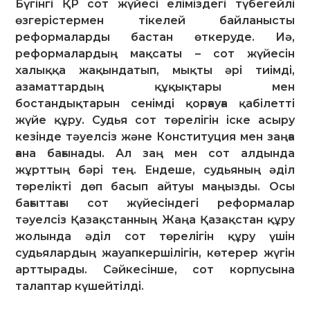
Бүгінгі ҚР сот жүйесі еліміздегі түбегейлі
өзгерістермен тікелей байланысты
реформаларды бастан өткеруде. Иә,
реформалардың мақсаты – сот жүйесін
халыққа жақындатып, мықты әрі тиімді,
азаматтардың құқықтары мен
бостандықтарын сенімді қорғауға қабілетті
жүйе құру. Судья сот төрелігін іске асыру
кезінде тәуелсіз және Конституция мен заңға
ғана бағынады. Ал заң мен сот алдында
жұрттың бәрі тең. Ендеше, судьяның әділ
төрелікті дөп басып айтуы маңызды. Осы
бағыттағы сот жүйесіндегі реформалар
тәуелсіз Қазақстанның Жаңа Қазақстан құру
жолында әділ сот төрелігін құру үшін
судьялардың жауапкершілігін, көтерер жүгін
арттырады. Сәйкесінше, сот корпусына
талаптар күшейтілді.