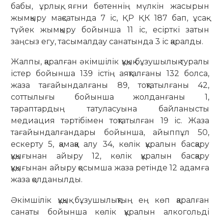
бабы, ұрлық, яғни бөтеннің мүлкін жасырын
жымқыру мақсатында 7 іс, ҚР ҚК 187 бап, ұсақ-
түйек жымқыру бойынша 11 іс, есірткі затын
заңсыз егу, тасымалдау санатында 3 іс қаралды.
Жалпы, қаралған әкімшілік құқық бұзушылық туралы
істер бойынша 139 істің аяқталғаны 132 болса,
жаза тағайындалғаны 89, тоқтатылғаны 42,
соттылығы бойынша жолданғаны 1,
тараптардың татуласуына байланысты
медиация тәртібімен тоқтатылған 19 іс. Жаза
тағайындалғандары бойынша, айыппұл 50,
ескерту 5, қамаққа алу 34, көлік құралын басқару
құқығынан айыру 12, көлік құралын басқару
құқығынан айыру қосымша жаза ретінде 12 адамға
жаза қолданылды.
Әкімшілік құқық бұзушылықтың ең көп қаралған
санаты бойынша көлік құралын алкогольді