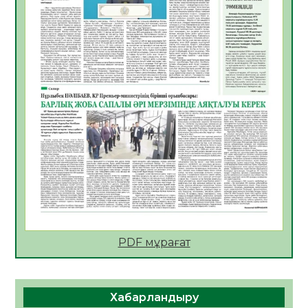
АПВ вакцинасы туралы мәлімет
06.08.2026
44
0
Open Air: Қызылорда облысы полиция
департаменті 20 мыңнан астам
көрерменнің қауіпсіздігін қамтамасыз етті
06.08.2026
58
0
ҚЫЗЫЛОРДАДА «САНАЛЫ ҰРПАҚ –
ЖАРҚЫН БОЛАШАҚ» АТТЫ КЕҢЕЙТІЛГЕН
МӘЖІЛІС ӨТТІ
05.08.2026
58
0
Қазақстан Орталық Азиядағы көшуге ең
қолайлы ел атанды
05.08.2026
56
0
PDF мұрағат
Өрт қауіпсіздігі талаптарын сақтау – әр
азаматтың міндеті
Хабарландыру
05.08.2026
61
0