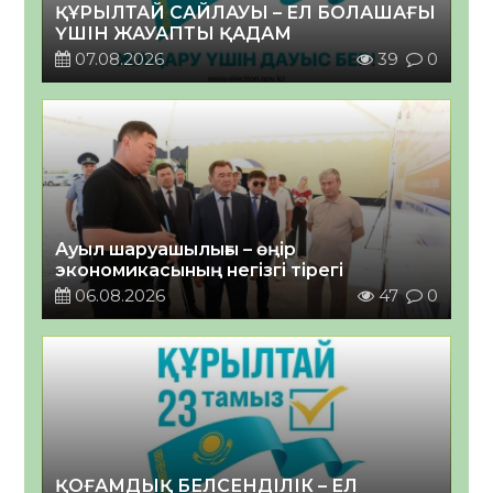
ҚҰРЫЛТАЙ САЙЛАУЫ – ЕЛ БОЛАШАҒЫ
ҮШІН ЖАУАПТЫ ҚАДАМ
07.08.2026
39
0
Ауыл шаруашылығы – өңір
экономикасының негізгі тірегі
06.08.2026
47
0
ҚОҒАМДЫҚ БЕЛСЕНДІЛІК – ЕЛ