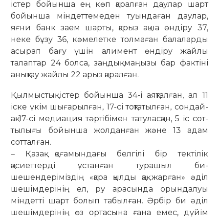
істер бойынша ең көп қаралған даулар шарт
бойынша міндеттемеден туындаған даулар,
яғни банк заем шарты, қарыз ақша өндіру 37,
неке бұзу 36, кәмелетке толмаған балаларды
асырап бағу үшін алимент өндіру жайлы
талаптар 24 болса, заңдық маңызы бар фактіні
анықтау жайлы 22 арыз қаралған.
Қылмыстық істер бойынша 34-і аяқ­талған, ал 11
іске үкім шығарылған, 17-сі тоқтатылған, сондай-
ақ 17-сі ме­диа­ция тәр­тібімен татуласқан, 5 іс сот­
тылығы бойынша жолданған және 13 адам
сотталған.
– Қазақ қоғамындағы белгілі бір тектілік
қасиеттерді ұстанған турашыл би-
шешендеріміздің «қара қылды қақ жарған» әділ
шешімдерінің ел, ру ара­сында орындалуы
міндетті шарт болып табылған. Әрбір би әділ
шешім­дерінің өз ортасына ғана емес, дүйім