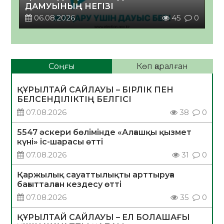
ДАМУЫНЫҢ НЕГІЗІ
06.08.2026
45
0
Соңғы
Көп қаралған
ҚҰРЫЛТАЙ САЙЛАУЫ – БІРЛІК ПЕН
БЕЛСЕНДІЛІКТІҢ БЕЛГІСІ
07.08.2026
38
0
5547 әскери бөлімінде «Алғашқы қызмет
күні» іс-шарасы өтті
07.08.2026
31
0
Қаржылық сауаттылықты арттыруға
бағытталған кездесу өтті
07.08.2026
35
0
ҚҰРЫЛТАЙ САЙЛАУЫ – ЕЛ БОЛАШАҒЫ