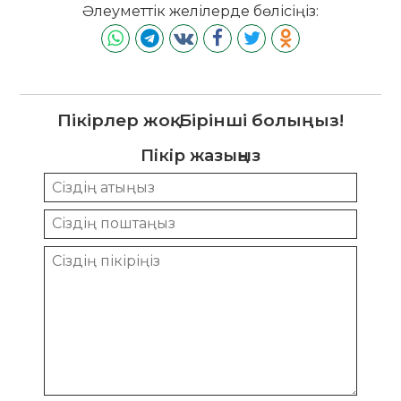
Әлеуметтік желілерде бөлісіңіз:
Пікірлер жоқ. Бірінші болыңыз!
Пікір жазыңыз