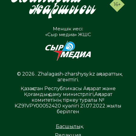
16+
Меншік иесі:
«Сыр медиа» ЖШС
© 2026 . Zhalagash-zharshysy.kz ақпараттық
агенттігі.
Қазақстан Республикасы Ақпарат және
Қоғамдық даму министрлігі,Ақпарат
комитетінің тіркеу туралы №
KZ91VPY00052420 куәлігі 21.07.2022 жылы
берілген
Басшылық
Редакция