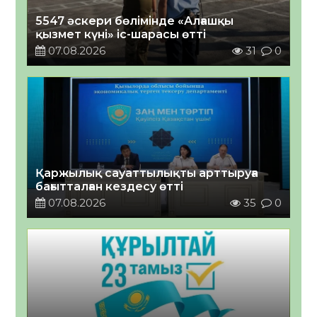
5547 әскери бөлімінде «Алғашқы
қызмет күні» іс-шарасы өтті
07.08.2026
31
0
Қаржылық сауаттылықты арттыруға
бағытталған кездесу өтті
07.08.2026
35
0