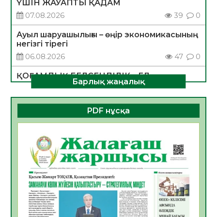
ҮШІН ЖАУАПТЫ ҚАДАМ
07.08.2026
39
0
Ауыл шаруашылығы – өңір экономикасының
негізгі тірегі
06.08.2026
47
0
ҚОҒАМДЫҚ БЕЛСЕНДІЛІК – ЕЛ
Барлық жаңалық
ДАМУЫНЫҢ НЕГІЗІ
06.08.2026
45
0
PDF нұсқа
ҚҰРЫЛТАЙ САЙЛАУЫ – БОЛАШАҚҚА
БАСТАР ЖАУАПТЫ ТАҢДАУ
06.08.2026
46
0
Инфекциялық ауруларға қарсы иммундау
жұмыстарының тиімділігі
06.08.2026
49
0
Көкжөтел ауруы туралы
06.08.2026
45
0