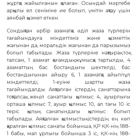
жұртқа жайылғанын қалаған. Осындай мәртебе
арқылы ел сеніміне ие болып, үмітін ақтау үшін
аянбай қызмет еткен.
Сондықтан әрбір азаматқа әділ жаза түрлерін
тағайындауға міндеттіміз және қызметтік
жағынан да, моральдік жағынан да парызымыз
болып табы­лады. Жаза түрлеріне нақтырақ тоқ­
талсам, 1 азамат қоғамдық жұмысқа тартылды, 4
азаматтың бас бостандығы шектелді, бас
бостандығынан айыру 6, 1 азаматқа айыппұл
міндеттелді, 1-еуіне шартты жаза
тағайындалды. Аяқталған істердің санаттарына
тоқталсақ, же­ңіл санаттағы қылмыс 4, ауырлығы
орташа қылмыс 7, ауыр қылмыс 10, ал тағы 10 іс
теріс қылық санатындағы қылмыс болып
табылады. Аяқталған қылмыстық істердің ең көп
қаралған қылмыс санаты бойынша, ҚР ҚК-нің 188-
1 бабы, мал ұрлығы бойынша 3 іс, ҚК-нің 188-