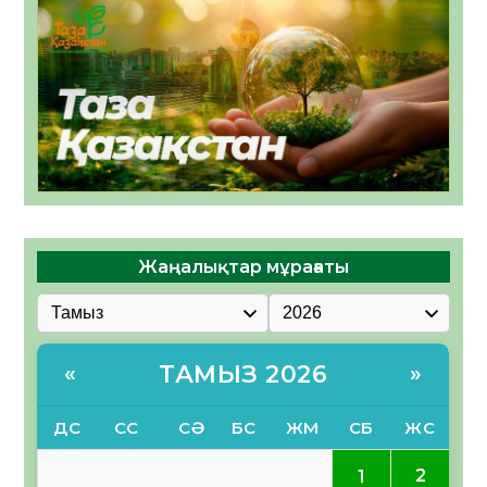
Жаңалықтар мұрағаты
ТАМЫЗ 2026
«
»
ДС
СС
СӘ
БС
ЖМ
СБ
ЖС
2
1