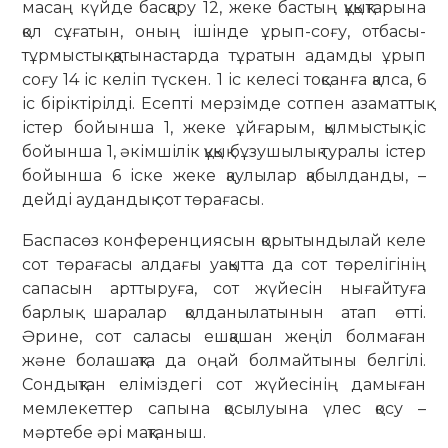
масаң күйде басқару 12, жеке бастың құ­қық­тарына
қол сұғатын, оның ішін­де ұрып-соғу, отбасы-
тұрмыстық қаты­настарда тұратын адамды ұрып
соғу 14 іс келіп түскен. 1 іс келесі тоқсанға қалса, 6
іс біріктірілді. Есепті мерзімде сот­пен азаматтық
істер бойынша 1, жеке ұйғарым, қылмыстық іс
бойынша 1, әкімшілік құқық бұзушылық туралы істер
бойынша 6 іске жеке қаулылар қа­был­данды, –
дейді аудандық сот төрағасы.
Баспасөз конференциясын қорытын­дылай келе
сот төрағасы алдағы уа­қытта да сот төрелігінің
сапасын артты­руға, сот жүйесін нығайтуға
барлық шаралар қолданылатынын атап өтті.
Әрине, сот саласы ешқашан жеңіл бол­маған
және болашақта да оңай бол­майтыны белгілі.
Сондықтан еліміз­дегі сот жүйесінің дамыған
мемлекеттер сапына қосылуына үлес қосу –
мәртебе әрі мақтаныш.