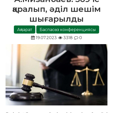
қаралып, әділ шешім
шығарылды
Ақпарат
Баспасөз конференциясы
19.07.2023
3318
0