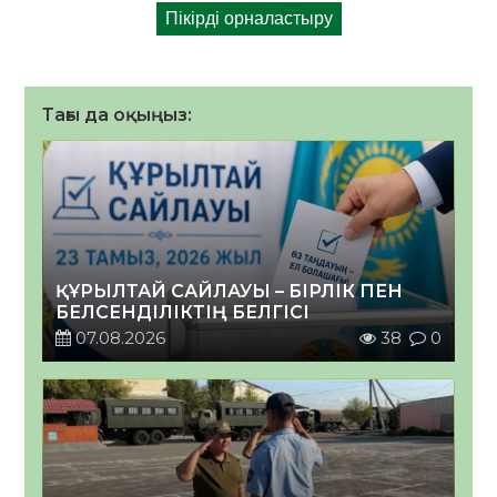
Тағы да оқыңыз:
ҚҰРЫЛТАЙ САЙЛАУЫ – БІРЛІК ПЕН
БЕЛСЕНДІЛІКТІҢ БЕЛГІСІ
07.08.2026
38
0