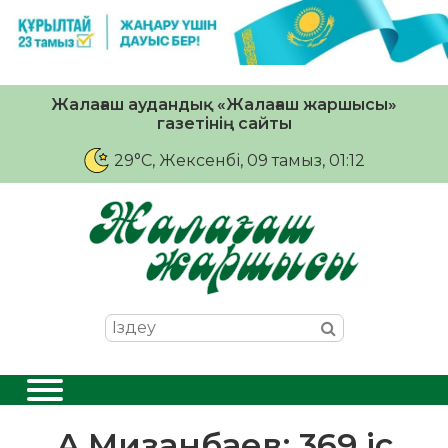
Жалағаш аудандық «Жалағаш жаршысы»
газетінің сайты
29°C
, Жексенбі, 09 тамыз, 01:12
А.Мизанбаев: 369 іс