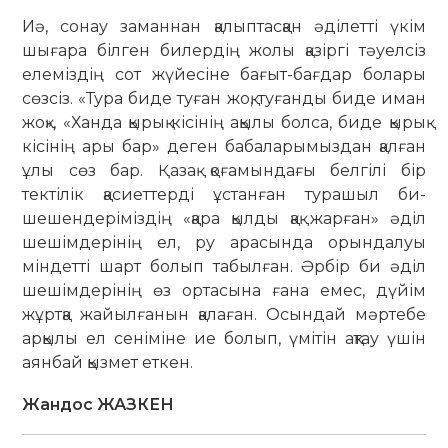
Иә, сонау заманнан қалыптасқан әділетті үкім
шығара білген билердің жолы қазіргі тәуелсіз
елеміздің сот жүйесіне бағыт-бағдар болары
сөзсіз. «Тура биде туған жоқ, туғанды биде иман
жоқ», «Ханда қырық кісінің ақылы болса, биде қырық
кісінің ары бар» деген бабаларымыздан қалған
ұлы сөз бар. Қазақ қоғамындағы белгілі бір
тектілік қасиеттерді ұстанған тура­шыл би-
шешендеріміздің «қара қылды қақ жарған» әділ
шешімдерінің ел, ру арасында орындалуы
міндетті шарт болып табылған. Әрбір би әділ
шешім­дерінің өз ортасына ғана емес, дүйім
жұртқа жайылғанын қалаған. Осындай мәртебе
арқылы ел сеніміне ие болып, үмітін ақтау үшін
аянбай қызмет еткен.
Жандос ЖАЗКЕН