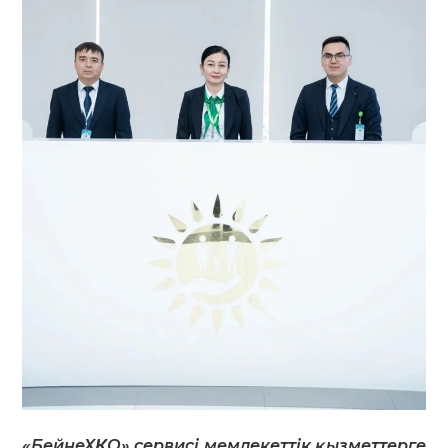
«БейнеХҚКО» сервисі мемлекеттік қызметтерге