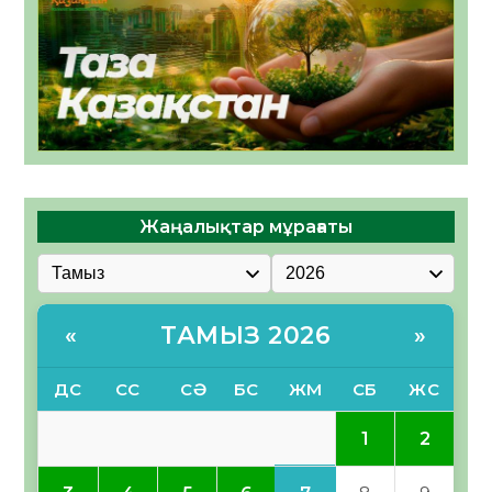
Жаңалықтар мұрағаты
ТАМЫЗ 2026
«
»
ДС
СС
СӘ
БС
ЖМ
СБ
ЖС
1
2