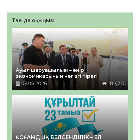
Тағы да оқыңыз:
Ауыл шаруашылығы – өңір
экономикасының негізгі тірегі
06.08.2026
18
0
ҚОҒАМДЫҚ БЕЛСЕНДІЛІК – ЕЛ