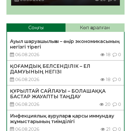
Соңғы
Көп қаралған
Ауыл шаруашылығы – өңір экономикасының
негізгі тірегі
06.08.2026
18
0
ҚОҒАМДЫҚ БЕЛСЕНДІЛІК – ЕЛ
ДАМУЫНЫҢ НЕГІЗІ
06.08.2026
18
0
ҚҰРЫЛТАЙ САЙЛАУЫ – БОЛАШАҚҚА
БАСТАР ЖАУАПТЫ ТАҢДАУ
06.08.2026
20
0
Инфекциялық ауруларға қарсы иммундау
жұмыстарының тиімділігі
06.08.2026
21
0