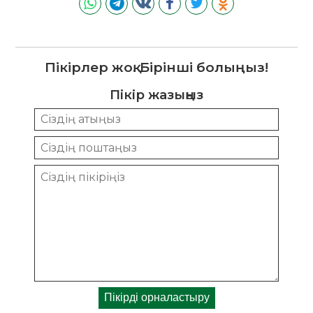
Пікірлер жоқ. Бірінші болыңыз!
Пікір жазыңыз