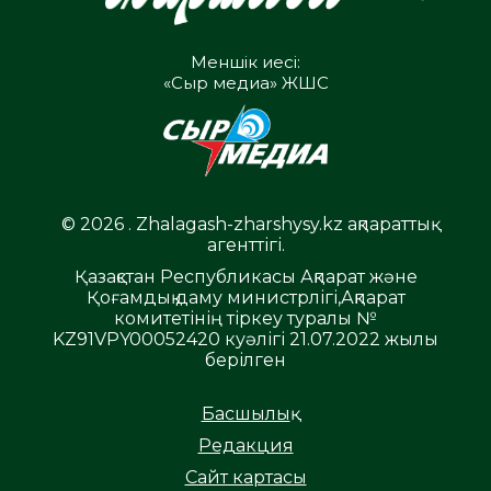
Меншік иесі:
«Сыр медиа» ЖШС
© 2026 . Zhalagash-zharshysy.kz ақпараттық
агенттігі.
Қазақстан Республикасы Ақпарат және
Қоғамдық даму министрлігі,Ақпарат
комитетінің тіркеу туралы №
KZ91VPY00052420 куәлігі 21.07.2022 жылы
берілген
Басшылық
Редакция
Сайт картасы