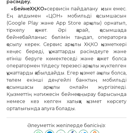
рәсімдеу.
«БейнеХҚКО»
сервисін пайдалану қиын емес.
Ең алдымен «ЦОН» мобильді қосымшасын
(Google Play және App Store арқылы) орнатып,
тіркелу қажет. Әрі қарай, қосымшада
бейнебайланыс бөлімін таңдап, операторға
қосылу керек. Сервис арқылы ХҚКО қызметкері
кеңес береді, құжаттарды рәсімдеуге және
өтініш беруге көмектеседі және қажет болса
оператормен тілдесу терезесі арқылы жүктелген
құжаттарды қабылдайды. Егер қызмет ақылы болса,
төлем екінші деңгейлі банктың мобильді
қосымшасы арқылы онлайн жүргізіледі.
Қызметтің нәтижесін бейнеқоңырау барысында
немесе кез келген халыққа қызмет көрсету
орталығында алуға болады.
Әлеуметтік желілерде бөлісіңіз: