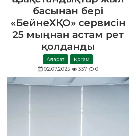
басынан бері
«БейнеХҚКО» сервисін
25 мыңнан астам рет
қолданды
Ақпарат
Қоғам
02.07.2025
337
0