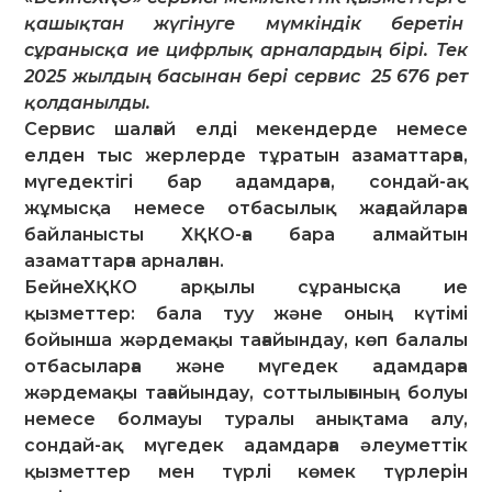
қашықтан жүгінуге мүмкіндік беретін
сұранысқа ие цифрлық арналардың бірі. Тек
2025 жылдың басынан бері сервис 25 676 рет
қолданылды.
Сервис шалғай елді мекендерде немесе
елден тыс жерлерде тұратын азаматтарға,
мүгедектігі бар адамдарға, сондай-ақ
жұмысқа немесе отбасылық жағдайларға
байланысты ХҚКО-ға бара алмайтын
азаматтарға арналған.
БейнеХҚКО арқылы сұранысқа ие
қызметтер: бала туу және оның күтімі
бойынша жәрдемақы тағайындау, көп балалы
отбасыларға және мүгедек адамдарға
жәрдемақы тағайындау, соттылығының болуы
немесе болмауы туралы анықтама алу,
сондай-ақ мүгедек адамдарға әлеуметтік
қызметтер мен түрлі көмек түрлерін