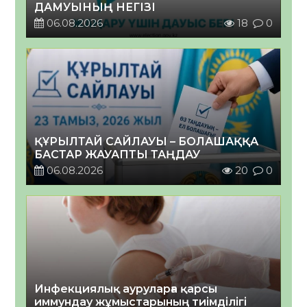
ДАМУЫНЫҢ НЕГІЗІ
06.08.2026
18
0
ҚҰРЫЛТАЙ САЙЛАУЫ – БОЛАШАҚҚА
БАСТАР ЖАУАПТЫ ТАҢДАУ
06.08.2026
20
0
Инфекциялық ауруларға қарсы
иммундау жұмыстарының тиімділігі