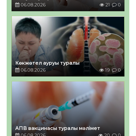
06.08.2026
21
0
Көкжөтел ауруы туралы
06.08.2026
19
0
АПВ вакцинасы туралы мәлімет
06.08.2026
20
0