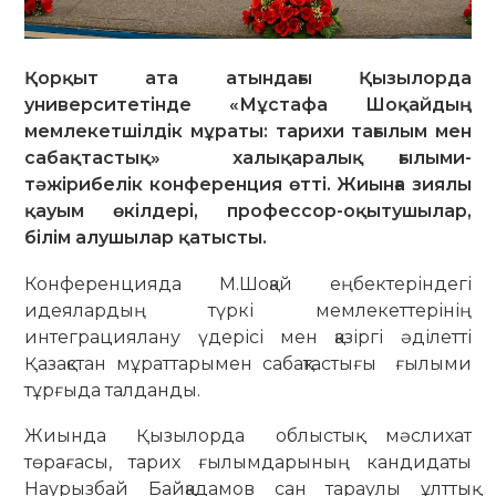
Қорқыт ата атындағы Қызылорда
университетінде «Мұстафа Шоқайдың
мемлекетшілдік мұраты: тарихи тағылым мен
сабақтастық» халықаралық ғылыми-
тәжірибелік конференция өтті. Жиынға зиялы
қауым өкілдері, профессор-оқытушылар,
білім алушылар қатысты.
Конференцияда М.Шоқай еңбектеріндегі
идеялардың түркі мемлекеттерінің
интеграциялану үдерісі мен қазіргі әділетті
Қазақстан мұраттарымен сабақтастығы ғылыми
тұрғыда талданды.
Жиында Қызылорда облыстық мәслихат
төрағасы, тарих ғылымдарының кандидаты
Наурызбай Байқадамов сан тараулы ұлттық