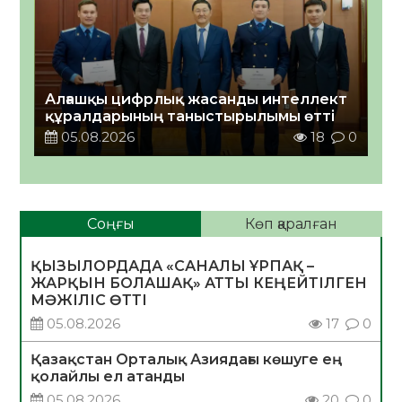
Алғашқы цифрлық жасанды интеллект
құралдарының таныстырылымы өтті
05.08.2026
18
0
Соңғы
Көп қаралған
ҚЫЗЫЛОРДАДА «САНАЛЫ ҰРПАҚ –
ЖАРҚЫН БОЛАШАҚ» АТТЫ КЕҢЕЙТІЛГЕН
МӘЖІЛІС ӨТТІ
05.08.2026
17
0
Қазақстан Орталық Азиядағы көшуге ең
қолайлы ел атанды
05.08.2026
20
0