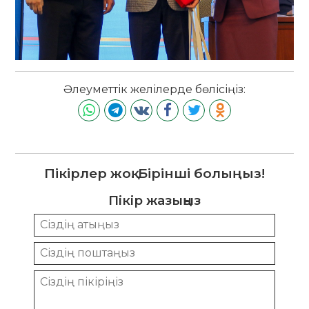
Әлеуметтік желілерде бөлісіңіз:
Пікірлер жоқ. Бірінші болыңыз!
Пікір жазыңыз