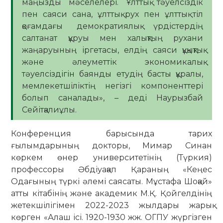
маңызды мәселелері. Ұлттық тәуелсіздік
пен саяси сана, ұлттық рух пен ұлттық тіл
қоғамдағы демократиялық үрдістердің
салтанат құруы мен халықтың рухани
жаңаруының іргетасы, елдің саяси құқықтық
және әлеуметтік экономикалық
тәуелсіздігін баянды етудің басты құралы,
мемлекетшіліктің негізгі компоненттері
болып саналады», – деді Наурызбай
Сейітқалиұлы.
Конференция барысында тарих
ғылымдарының докторы, Мимар Синан
көркем өнер университетінің (Түркия)
профессоры Әбдіуақап Қараның «Кеңес
Одағының түркі әлемі саясаты. Мұстафа Шоқай»
атты кітабінің және академик М.Қ. Қойгелдінің
жетекшілігімен 2022-2023 жылдары жарық
көрген «Алаш ісі. 1920-1930 жж. ОГПУ жүргізген