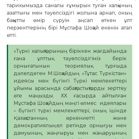
тарихымызда саналы ғұмырын туған халқының
азаттығы мен тәуелсіздігі жолына арнап, оның
бақытты өмір сүруін аңсап өткен ұлт
перзенттерінің бірі Мұстафа Шоқай екенін атап
өтті.
«Түркі халықтарының біріккен жағдайында
ғана ұлттық тәуелсіздігіміз берік
орнығатынын теориялық тұрғыда
дәлелдеген М.Шоқайдың «Тұтас Түркістан»
идеясы мен бүгінгі Түркі мемлекеттері
ұйымы арасында сабақтастықтарды зерттеу
өте маңызды. ХХ ғасырда айтылған
Мұстафа Шоқайдың мәңгі өлмес идеялары
– бүгінгі түркі мемлекеттері, оның ішінде
Қазақстанның өркениетті және
демократиялық ел ретінде орнығуы мен
дамуының, жаңғыруы мен жаңаруының