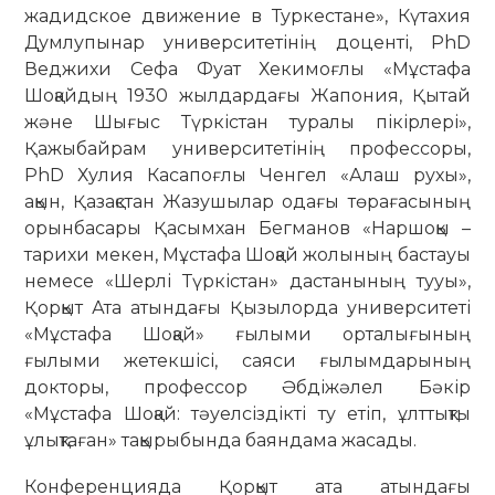
жадидское движение в Туркестане», Күтахия
Думлупынар университетінің доценті, PhD
Веджихи Сефа Фуат Хекимоғлы «Мұстафа
Шоқайдың 1930 жылдардағы Жапония, Қытай
және Шығыс Түркістан туралы пікірлері»,
Қажыбайрам университетінің профессоры,
PhD Хулия Касапоғлы Ченгел «Алаш рухы»,
ақын, Қазақстан Жазушылар одағы төрағасының
орынбасары Қасымхан Бегманов «Наршоқы –
тарихи мекен, Мұстафа Шоқай жолының бастауы
немесе «Шерлі Түркістан» дастанының тууы»,
Қорқыт Ата атындағы Қызылорда университеті
«Мұстафа Шоқай» ғылыми орталығының
ғылыми жетекшісі, саяси ғылымдарының
докторы, профессор Әбдіжәлел Бәкір
«Мұстафа Шоқай: тәуелсіздікті ту етіп, ұлттықты
ұлықтаған» тақырыбында баяндама жасады.
Конференцияда Қорқыт ата атындағы