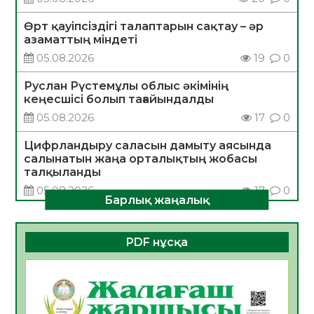
Өрт қауіпсіздігі талаптарын сақтау – әр
азаматтың міндеті
05.08.2026
19
0
Руслан Рүстемұлы облыс әкімінің
кеңесшісі болып тағайындалды
05.08.2026
17
0
Цифрландыру саласын дамыту аясында
салынатын жаңа орталықтың жобасы
талқыланды
05.08.2026
17
0
Барлық жаңалық
Алғашқы цифрлық жасанды интеллект
құралдарының таныстырылымы өтті
PDF нұсқа
05.08.2026
18
0
Қазақстандықтардың 72,3%-ы жаңа
Құрылтай үшін дауыс беруге дайын
05.08.2026
19
0