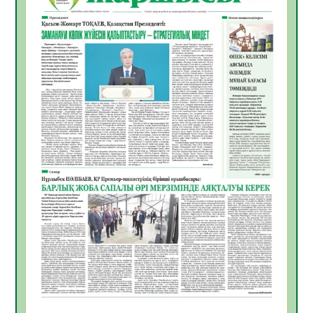
ӘРБІР ДАУЫС – ҚОҒАМ ДАМУЫНА
ҚОСЫЛҒАН ҮЛЕС
05.08.2026
26
0
ҚҰРЫЛТАЙ САЙЛАУЫ – БІРЛІК ПЕН
ЖАУАПКЕРШІЛІККЕ БАСТАЙТЫН ҚАДАМ
05.08.2026
24
0
Мектептен – Ұлттық ұлан сапына
04.08.2026
34
0
Үкіметтік емес ұйымдарға арналған
сыйлықақы конкурсына өтінім қабылдау
басталды
04.08.2026
38
0
Үкіметте Президенттің отандық тауарды
қолдау жөніндегі тапсырмаларының
жүзеге асырылу барысы қаралуда
04.08.2026
38
0