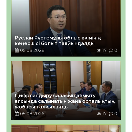
Руслан Рүстемұлы облыс әкімінің
кеңесшісі болып тағайындалды
05.08.2026
17
0
Цифрландыру саласын дамыту
аясында салынатын жаңа орталықтың
жобасы талқыланды
05.08.2026
17
0