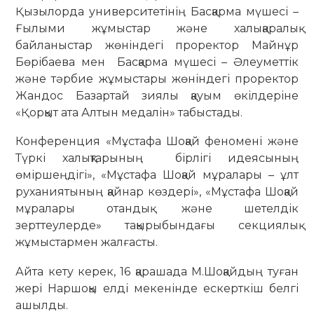
Қызылорда университетінің Басқарма мүшесі –
Ғылыми жұмыстар және халықаралық
байланыстар жөніндегі проректор Майнұр
Бөрібаева мен Басқарма мүшесі – Әлеуметтік
және тәрбие жұмыстары жөніндегі проректор
Жандос Базартай зиялы қауым өкілдеріне
«Қорқыт ата Алтын медалін» табыстады.
Конференция «Мұстафа Шоқай феномені және
Түркі халықтарының бірлігі идеясының
өміршеңдігі», «Мұстафа Шоқай мұралары – ұлт
руханиятының қайнар көздері», «Мұстафа Шоқай
мұралары отандық және шетелдік
зерттеулерде» тақырыбындағы секциялық
жұмыстармен жалғасты.
Айта кету керек, 16 қарашада М.Шоқайдың туған
жері Наршоқы елді мекенінде ескерткіш белгі
ашылды.