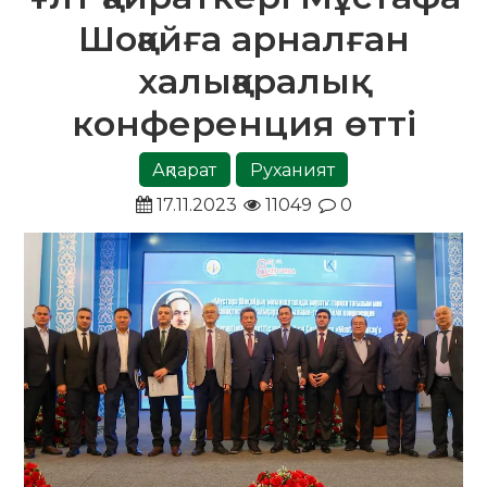
Шоқайға арналған
халықаралық
конференция өтті
Ақпарат
Руханият
17.11.2023
11049
0