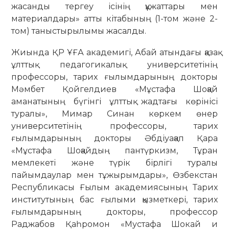
жасанды тергеу ісінің құжаттары мен
материалдары» атты кітабының (1-том және 2-
том) таныстырылымы жасалды.
Жиында ҚР ҰҒА академигі, Абай атындағы қазақ
ұлттық педагогикалық университетінің
профессоры, тарих ғылымдарының докторы
Мәмбет Қойгелдиев «Мұстафа Шоқай
аманатының бүгінгі ұлттық жадтағы көрінісі
туралы», Мимар Синан көркем өнер
университетінің профессоры, тарих
ғылымдарының докторы Әбдіуақап Қара
«Мұстафа Шоқайдың пантүркизм, Тұран
мемлекеті және түрік бірлігі туралы
пайымдаулар мен тұжырымдары», Өзбекстан
Республикасы Ғылым академиясының Тарих
институтының бас ғылыми қызметкері, тарих
ғылымдарының докторы, профессор
Раджабов Қаһромон «Мустафа Шокай и