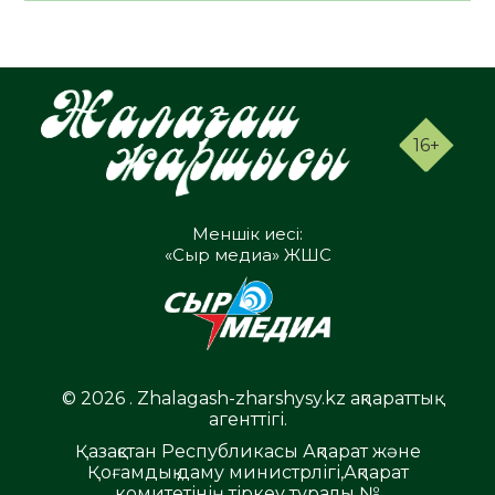
16+
Меншік иесі:
«Сыр медиа» ЖШС
© 2026 . Zhalagash-zharshysy.kz ақпараттық
агенттігі.
Қазақстан Республикасы Ақпарат және
Қоғамдық даму министрлігі,Ақпарат
комитетінің тіркеу туралы №