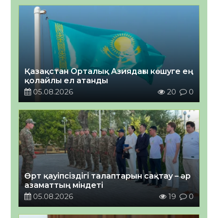
Қазақстан Орталық Азиядағы көшуге ең
қолайлы ел атанды
05.08.2026
20
0
Өрт қауіпсіздігі талаптарын сақтау – әр
азаматтың міндеті
05.08.2026
19
0