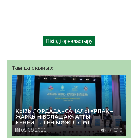
Тағы да оқыңыз:
ҚЫЗЫЛОРДАДА «САНАЛЫ ҰРПАҚ –
ЖАРҚЫН БОЛАШАҚ» АТТЫ
КЕҢЕЙТІЛГЕН МӘЖІЛІС ӨТТІ
05.08.2026
17
0