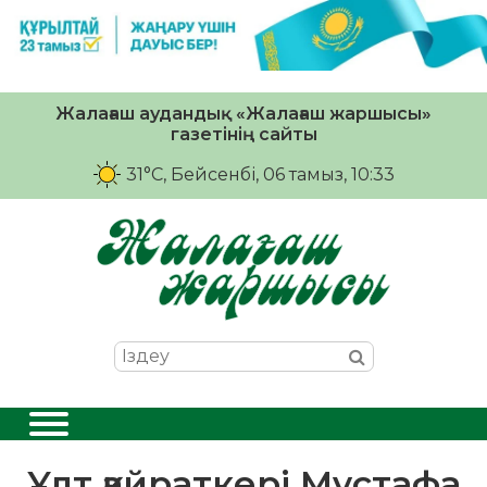
Жалағаш аудандық «Жалағаш жаршысы»
газетінің сайты
31°C
, Бейсенбі, 06 тамыз, 10:33
Ұлт қайраткері Мұстафа