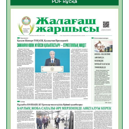
PDF нұсқа
көрерменнің қауіпсіздігін қамтамасыз етті
06.08.2026
17
0
ҚЫЗЫЛОРДАДА «САНАЛЫ ҰРПАҚ –
ЖАРҚЫН БОЛАШАҚ» АТТЫ КЕҢЕЙТІЛГЕН
МӘЖІЛІС ӨТТІ
05.08.2026
28
0
Қазақстан Орталық Азиядағы көшуге ең
қолайлы ел атанды
05.08.2026
30
0
Өрт қауіпсіздігі талаптарын сақтау – әр
азаматтың міндеті
05.08.2026
30
0
Руслан Рүстемұлы облыс әкімінің
кеңесшісі болып тағайындалды
05.08.2026
26
0
Цифрландыру саласын дамыту аясында