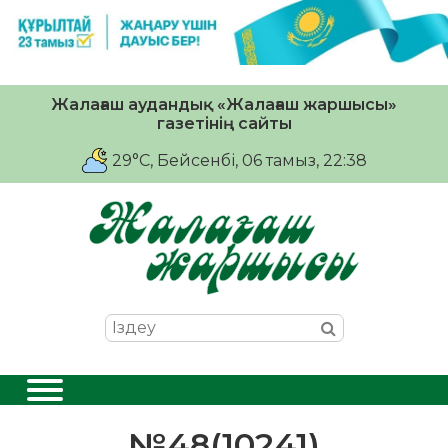
Жалағаш аудандық «Жалағаш жаршысы»
газетінің сайты
29°C
, Бейсенбі, 06 тамыз, 22:38
№48(10241)