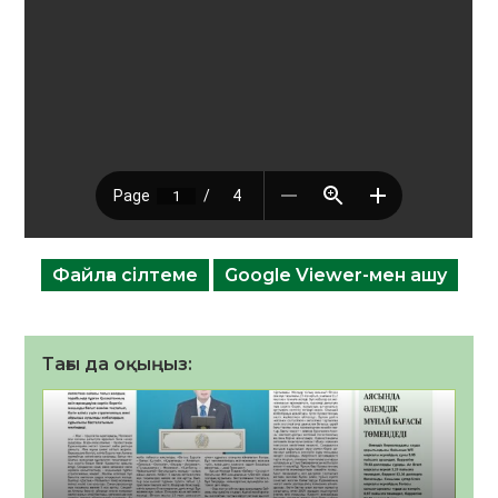
Файлға сілтеме
Google Viewer-мен ашу
Тағы да оқыңыз: