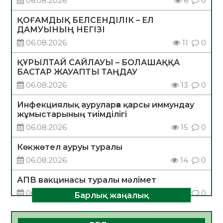
06.08.2026
6
0
ҚОҒАМДЫҚ БЕЛСЕНДІЛІК – ЕЛ
ДАМУЫНЫҢ НЕГІЗІ
06.08.2026
11
0
ҚҰРЫЛТАЙ САЙЛАУЫ – БОЛАШАҚҚА
БАСТАР ЖАУАПТЫ ТАҢДАУ
06.08.2026
13
0
Инфекциялық ауруларға қарсы иммундау
жұмыстарының тиімділігі
06.08.2026
15
0
Көкжөтел ауруы туралы
06.08.2026
14
0
АПВ вакцинасы туралы мәлімет
06.08.2026
14
0
Барлық жаңалық
Open Air: Қызылорда облысы полиция
департаменті 20 мыңнан астам