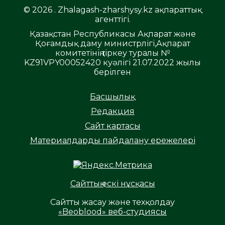
© 2026 . Zhalagash-zharshysy.kz ақпараттық
агенттігі.
Қазақстан Республикасы Ақпарат және
Қоғамдық даму министрлігі,Ақпарат
комитетінің тіркеу туралы №
KZ91VPY00052420 куәлігі 21.07.2022 жылы
берілген
Басшылық
Редакция
Сайт картасы
Материалдарды пайдалану ережелері
Сайттың ескі нұсқасы
Сайтты жасау және техқолдау
«Beoblood» веб-студиясы