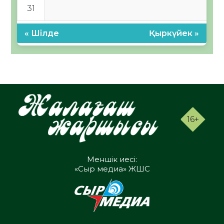
31
« Шілде
Қыркүйек »
16+
Меншік иесі:
«Сыр медиа» ЖШС