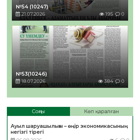
№54 (10247)
21.07.2026
195
0
№53(10246)
18.07.2026
384
0
Соңғы
Көп қаралған
Ауыл шаруашылығы – өңір экономикасының
негізгі тірегі