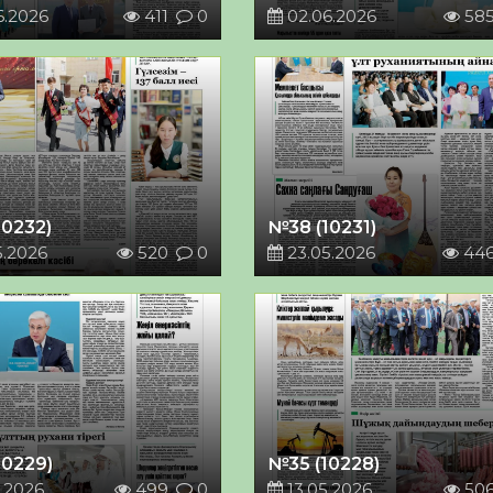
6.2026
411
0
02.06.2026
58
10232)
№38 (10231)
5.2026
520
0
23.05.2026
44
10229)
№35 (10228)
.2026
499
0
13.05.2026
50