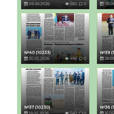
09.06.2026
582
0
06.0
№40 (10233)
№39 (
30.05.2026
496
0
26.0
№37 (10230)
№36 (
19.05.2026
540
0
16.05