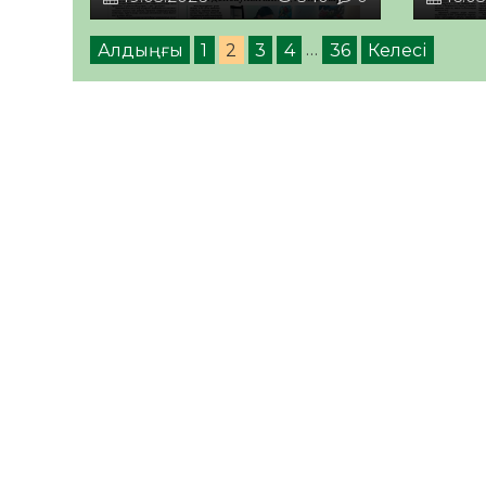
Алдыңғы
1
2
3
4
…
36
Келесі