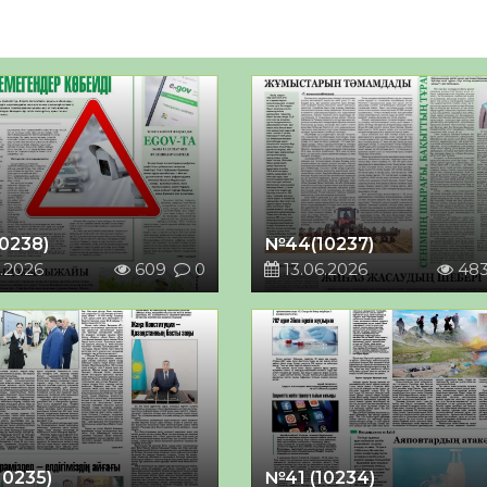
0238)
№44(10237)
.2026
609
0
13.06.2026
48
10235)
№41 (10234)