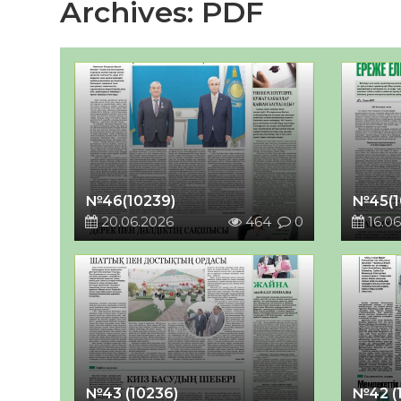
Archives:
PDF
№46(10239)
№45(1
20.06.2026
464
0
16.06
№43 (10236)
№42 (