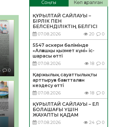
Соңғы
Көп қаралған
ҚҰРЫЛТАЙ САЙЛАУЫ –
БІРЛІК ПЕН
БЕЛСЕНДІЛІКТІҢ БЕЛГІСІ
07.08.2026
20
0
5547 әскери бөлімінде
«Алғашқы қызмет күні» іс-
шарасы өтті
07.08.2026
18
0
3
0
Қаржылық сауаттылықты
арттыруға бағытталған
кездесу өтті
07.08.2026
18
0
ҚҰРЫЛТАЙ САЙЛАУЫ – ЕЛ
БОЛАШАҒЫ ҮШІН
ЖАУАПТЫ ҚАДАМ
07.08.2026
24
0