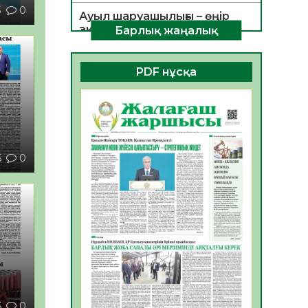
5
0
Ауыл шаруашылығы – өңір
экономикасының негізгі
Барлық жаңалық
тірегі
06.08.2026
33
0
PDF нұсқа
ҚОҒАМДЫҚ БЕЛСЕНДІЛІК –
ЕЛ ДАМУЫНЫҢ НЕГІЗІ
06.08.2026
31
0
ҚҰРЫЛТАЙ САЙЛАУЫ –
6
0
БОЛАШАҚҚА БАСТАР
ЖАУАПТЫ ТАҢДАУ
06.08.2026
34
0
Инфекциялық ауруларға
қарсы иммундау
жұмыстарының тиімділігі
06.08.2026
34
0
Көкжөтел ауруы туралы
6
0
06.08.2026
32
0