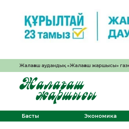
Жалағаш аудандық «Жалағаш жаршысы» газе
Басты
Экономика