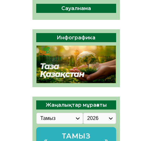
сақтау – әр азаматтың
міндеті
Сауалнама
05.08.2026
45
0
Руслан Рүстемұлы облыс
әкімінің кеңесшісі болып
Инфографика
тағайындалды
05.08.2026
42
0
Жаңалықтар мұрағаты
ТАМЫЗ
«
»