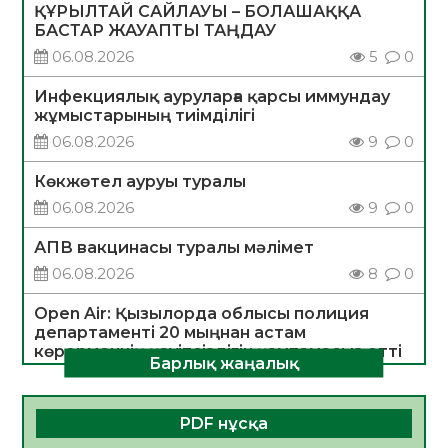
ҚҰРЫЛТАЙ САЙЛАУЫ – БОЛАШАҚҚА
БАСТАР ЖАУАПТЫ ТАҢДАУ
06.08.2026
5
0
Инфекциялық ауруларға қарсы иммундау
жұмыстарының тиімділігі
06.08.2026
9
0
Көкжөтел ауруы туралы
06.08.2026
9
0
АПВ вакцинасы туралы мәлімет
06.08.2026
8
0
Open Air: Қызылорда облысы полиция
департаменті 20 мыңнан астам
көрерменнің қауіпсіздігін қамтамасыз етті
Барлық жаңалық
06.08.2026
10
0
ҚЫЗЫЛОРДАДА «САНАЛЫ ҰРПАҚ –
PDF нұсқа
ЖАРҚЫН БОЛАШАҚ» АТТЫ КЕҢЕЙТІЛГЕН