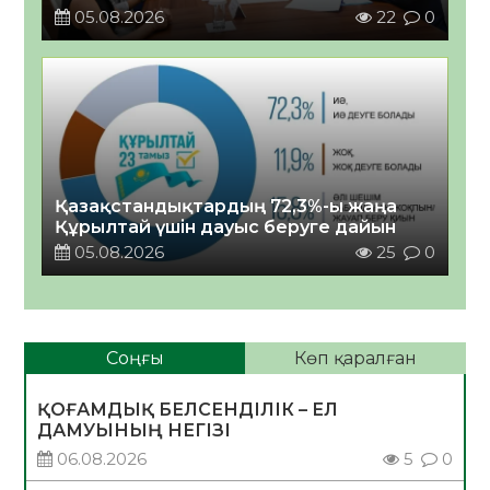
05.08.2026
22
0
Қазақстандықтардың 72,3%-ы жаңа
Құрылтай үшін дауыс беруге дайын
05.08.2026
25
0
Соңғы
Көп қаралған
ҚОҒАМДЫҚ БЕЛСЕНДІЛІК – ЕЛ
ДАМУЫНЫҢ НЕГІЗІ
06.08.2026
5
0