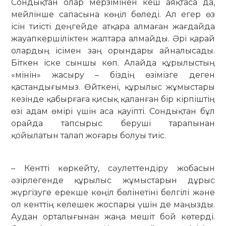
Сондықтан олар мерзімінен кеш аяқтаса да,
мейлінше сапасына көңіл бөледі. Ал егер өз
ісін тиісті деңгейде атқара алмаған жағдайда
жауапкершіліктен жалтара алмайды. Әрі қарай
олардың ісімен заң орындары айналысады.
Біткен іске сыншы көп. Алайда құрылыстың
«мінін» жасыру – біздің өзімізге деген
қастандығымыз. Өйткені, құрылыс жұмыстары
кезінде қабырғаға қисық қаланған бір кірпіштің
өзі адам өмірі үшін аса қауіпті. Сондықтан бұл
орайда тапсырыс беруші тарапынан
қойылатын талап жоғары болуы тиіс.
– Кентті көркейту, сәулеттендіру жобасын
әзірлегенде құрылыс жұмыс­тарын дұрыс
жүргізуге ерекше көңіл бөлінетіні белгілі және
ол кенттің келешек жоспары үшін де маңызды.
Аудан орталығынан жаңа мешіт бой көтерді.