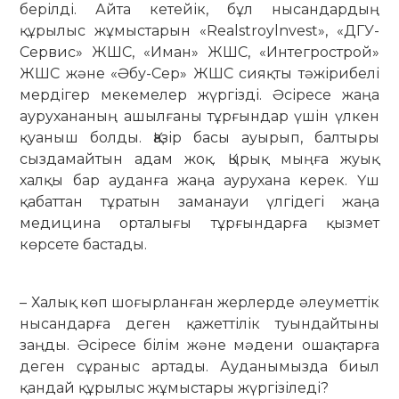
берілді. Айта кетейік, бұл нысандардың
құрылыс жұмыстарын «Realstroylnvest», «ДГУ-
Сервис» ЖШС, «Иман» ЖШС, «Интегрострой»
ЖШС және «Әбу-Сер» ЖШС сияқты тәжірибелі
мердігер мекемелер жүргізді. Әсіресе жаңа
аурухананың ашылғаны тұрғындар үшін үлкен
қуаныш болды. Қазір басы ауырып, балтыры
сыздамайтын адам жоқ. Қырық мыңға жуық
халқы бар ауданға жаңа аурухана керек. Үш
қабаттан тұратын заманауи үлгідегі жаңа
медицина орталығы тұрғындарға қызмет
көрсете бастады.
– Халық көп шоғырланған жерлерде әлеуметтік
нысандарға деген қажет­тілік туындайтыны
заңды. Әсіресе білім және мәдени ошақтарға
деген сұ­раныс артады. Ауданымызда биыл
қандай құрылыс жұмыстары жүр­гі­зіледі?