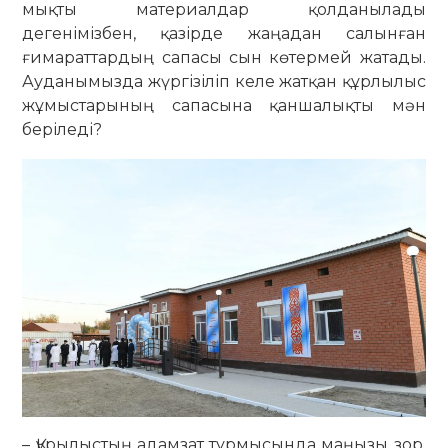
мықты материалдар қолданылады
дегенімізбен, қазірде жаңадан салынған
ғимараттардың сапасы сын көтермей жатады.
Ауданымызда жүргізіліп келе жатқан құрлылыс
жұмыстарының сапасына қаншалықты мән
беріледі?
– Құрылыстың адамзат тұрмысында маңызы зор.