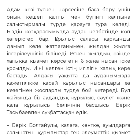
Адам көзі түскен нәрсесіне баға беру үшін
оның кешегі қалпы мен бүгінгі қалпына
салыстырмалы түрде қарауға тура келеді.
Біздің көзқарасымызда аудан келбетінде көп
өзгерістер бар. Құрылыс саласы қарқынды
дамып келе жатпағанымен, жылдан жылға
ілгерілеушілік білінеді. Өткен жылдың өзінде
халыққа қызмет көрсететін 6 жаңа нысан іске
қосылды. Иіні келген істің игілігін халық көре
бастады. Алдағы уақытта да ауданымызда
қажеттілікке қарай құрылыс нысандары өз
кезегімен жоспарлы түрде бой көтереді. Бұл
жайында біз аудандық құрылыс, сәулет және
қала құрылысы бөлімінің басшысы Берік
Тасыбаевпен сұқбаттасқан едік.
– Берік Болтайұлы, қалаға, кентке, ауылдарға
салынатын құрылыстар тек әлеуметтік қызмет