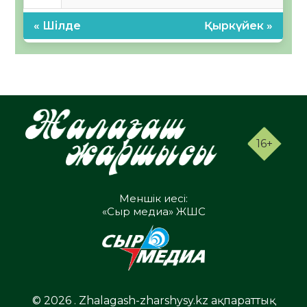
« Шілде
Қыркүйек »
16+
Меншік иесі:
«Сыр медиа» ЖШС
© 2026 . Zhalagash-zharshysy.kz ақпараттық