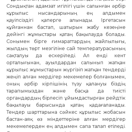
Сондықтан адамзат игілігі үшін салынған әрбір
құрылыс нысандарының ең алдымен
қауіпсіздігі қаперге алынады. Іргетасын
құйғаннан бастап, шатырын жабу кезеңіне
дейінгі жұмыстары қатаң бақылауда болады.
Сонымен бірге ғимараттардың жайлылығы,
жылдың төрт мезгіліне сай температурасының
сақталуы да ескеріледі. Ал енді кент
орталығынан, ауылдардан салынып жатқан
құрылыс жұмыстарын жүргізіп жатқан тендерді
жеңіп алған мердігер мекемелер болғанымен,
оның әрбір кірпішінің түзу қалануы біздің
тарапымыздан және басқа да тиісті
органдардың бірлесіп ұйымдастырған рейдтік
бақылауы барысында қатаң қада­ғаланады.
Тендер шарттарына сәйкес құрылыс жобасын
бастан-аяқ өз міндет­теріне алған мердігер
мекемелерден ең алдымен сапа талап етіледі.