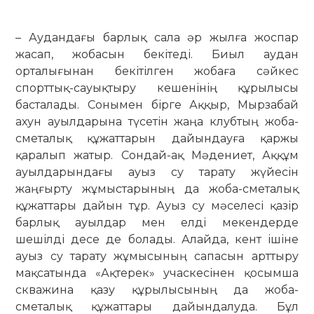
– Аудандағы барлық сала әр жылға жоспар
жасап, жобасын бекітеді. Биыл аудан
орталығынан бекітілген жобаға сәйкес
спорттық-сауықтыру кешенінің құрылысы
басталады. Сонымен бірге Аққыр, Мырзабай
ахун ауылдарына түсетін жаңа клубтың жоба-
сметалық құжаттарын дайындауға қаржы
қаралып жатыр. Сондай-ақ Мәдениет, Аққұм
ауылдарындағы ауыз су тарату жүйесін
жаңғырту жұмыстарының да жоба-сметалық
құжаттары дайын тұр. Ауыз су мәселесі қазір
барлық ауылдар мен елді мекендерде
шешілді десе де болады. Алайда, кент ішіне
ауыз су тарату жұмысының сапасын арттыру
мақсатында «Ақтерек» учаскесінен қо­сымша
скважина қазу құрылысының да жоба-
сметалық құжаттары дайындалуда. Бұл