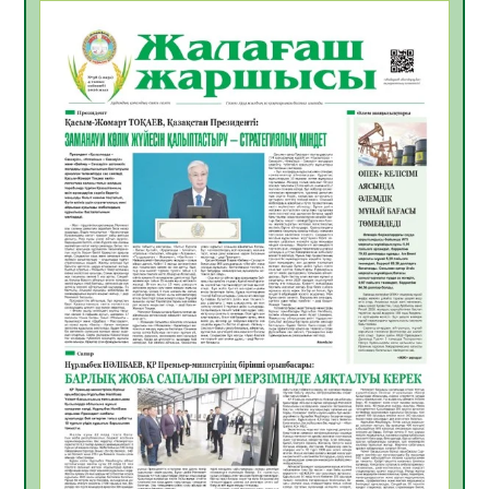
МӘЖІЛІС ӨТТІ
05.08.2026
23
0
Қазақстан Орталық Азиядағы көшуге ең
қолайлы ел атанды
05.08.2026
27
0
Өрт қауіпсіздігі талаптарын сақтау – әр
азаматтың міндеті
05.08.2026
27
0
Руслан Рүстемұлы облыс әкімінің
кеңесшісі болып тағайындалды
05.08.2026
23
0
Цифрландыру саласын дамыту аясында
салынатын жаңа орталықтың жобасы
талқыланды
05.08.2026
22
0
Алғашқы цифрлық жасанды интеллект