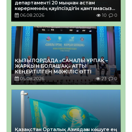
департаменті 20 мыңнан астам
көрерменнің қауіпсіздігін қамтамасыз
етті
06.08.2026
10
0
ҚЫЗЫЛОРДАДА «САНАЛЫ ҰРПАҚ –
ЖАРҚЫН БОЛАШАҚ» АТТЫ
КЕҢЕЙТІЛГЕН МӘЖІЛІС ӨТТІ
05.08.2026
23
0
Қазақстан Орталық Азиядағы көшуге ең