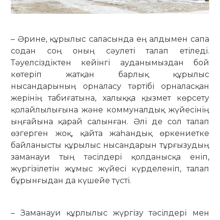
– Әрине, құрылыс саласында ең алдымен сапа
содан соң оның сәулеті талап етіледі.
Тәуелсіздіктен кейінгі ауданымыздан бой
көтеріп жатқан барлық құрылыс
нысандарының орналасу тәртібі орналасқан
жерінің табиғатына, халыққа қызмет көрсету
қолайлылығына және коммуналдық жүйесінің
ыңғайына қарай салынған. Әлі де сол талап
өзгерген жоқ, қайта жаһандық өркениетке
байланысты құрылыс нысандарын тұрғызудың
заманауи тың тәсілдері қолданысқа еніп,
жүргізілетін жұмыс жүйесі күрделеніп, талап
бұрынғыдан да күшейе түсті.
– Заманауи құрлылыс жүргізу тәсілдері мен