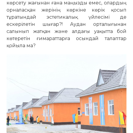
көрсету жағынан ғана маңызды емес, олардың
орналасқан жерінің көркіне көрік қосып
тұратындай эстетикалық үйлесімі де
ескерілетін шығар?! Аудан орталығынан
салынып жатқан және алдағы уақытта бой
көтеретін ғимараттарға осындай талаптар
қойыла ма?