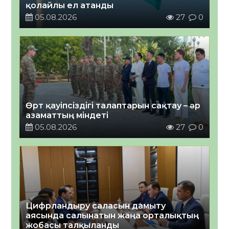
қолайлы ел атанды
05.08.2026
27
0
Өрт қауіпсіздігі талаптарын сақтау – әр
азаматтың міндеті
05.08.2026
27
0
Цифрландыру саласын дамыту
аясында салынатын жаңа орталықтың
жобасы талқыланды