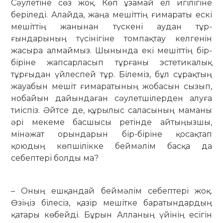
Сәулетіне сөз жоқ. Көп ұзамай ел игілігіне
беріледі. Алайда, жаңа мешіттің ғимараты ескі
мешіт­тің жанынан түскені аудан тұр­
ғындарының түсінігіне томпақтау келгенін
жасыра алмаймыз. Шынында екі мешіттің бір-
біріне жапсарласып тұрғаны эстетикалық
тұрғыдан үйлеспей тұр. Білеміз, бұл сұрақтың
жауабын мешіт ғимаратының жоба­сын сызып,
нобайын дайындаған сәулет­шілерден алуға
тиіспіз. Әйтсе де, құрылыс саласының маманы
әрі мекеме басшысы ретінде айтыңызшы,
мінәжат орындарын бір-біріне қосақтап
қоюдың көпшілікке беймәлім басқа да
себептері болды ма?
– Оның ешқандай беймәлім себептері жоқ.
Өзіңіз білесіз, қазір мешітке баратындардың
қатары көбейді. Бұрын Алланың үйінің есігін