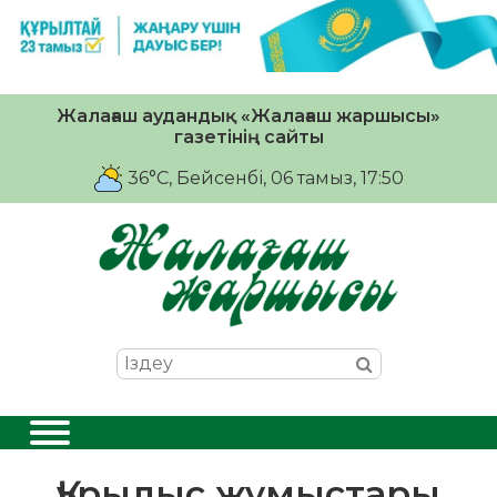
Жалағаш аудандық «Жалағаш жаршысы»
газетінің сайты
36°C
, Бейсенбі, 06 тамыз, 17:50
Құрылыс жұмыстары