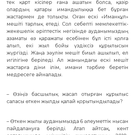
тек қарт кісілер ғана ашатын болса, қазір
олардың қатары имандылыққа бет бұрған
жастармен де толықты. Оған ескі «Иманқұл»
мешіті тарлық етеді. Сол себепті мемлекеттік-
жекешелік әріптестік негізінде ауданымыздың
азаматы өз қаражаты есебінен бұл істі қолға
алып, екі жыл бойы үздіксіз құрылысын
жүргізді. Жаңа зәулім мешіт биыл ашылып, ел
игілігіне беріледі. Ал жанындағы ескі мешіт
жастарға діни ілім, имани тәрбие беретін
медресеге айналады.
– Өзіңіз басшылық жасап отырған құрылыс
саласы өткен жылды қалай қорытындылады?
– Өткен жылы ауданымызда 6 әлеуметтік нысан
пайдалануға берілді. Атап айтсақ, кент