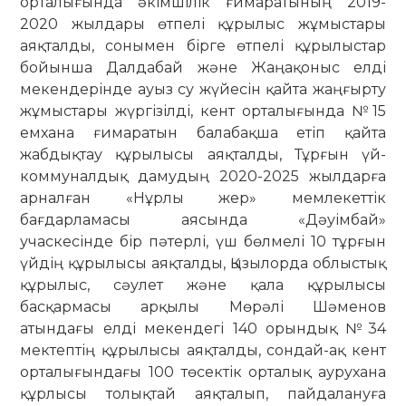
орталығында әкімшілік ғимаратының 2019-
2020 жылдары өтпелі құрылыс жұмыс­тары
аяқталды, сонымен бірге өтпелі құрылыстар
бойынша Далдабай және Жаңақоныс елді
мекендерінде ауыз су жүйесін қайта жаңғырту
жұмыстары жүр­гізілді, кент орталығында №15
ем­хана ғимаратын балабақша етіп қайта
жабдықтау құрылысы аяқталды, Тұр­ғын үй-
коммуналдық дамудың 2020-2025 жылдарға
арналған «Нұрлы жер» мемлекеттік
бағдарламасы аясында «Дәуім­бай»
учаскесінде бір пәтерлі, үш бөлмелі 10 тұрғын
үйдің құрылысы аяқ­талды, Қызылорда облыстық
құрылыс, сәулет және қала құрылысы
басқармасы арқылы Мөрәлі Шәменов
атындағы елді мекендегі 140 орындық №34
мектептің құрылысы аяқталды, сондай-ақ кент
орталығындағы 100 төсектік орталық аурухана
құрлысы толықтай аяқталып, пайдалануға