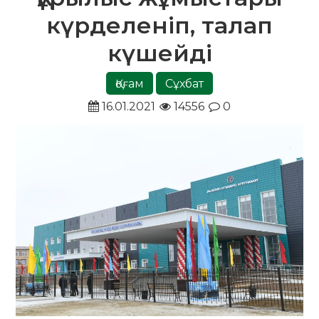
күрделеніп, талап
күшейді
Қоғам
Сұхбат
16.01.2021
14556
0