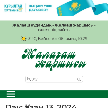
Жалағаш аудандық «Жалағаш жаршысы»
газетінің сайты
31°C
, Бейсенбі, 06 тамыз, 10:29
Day:
Қазан 13, 2024