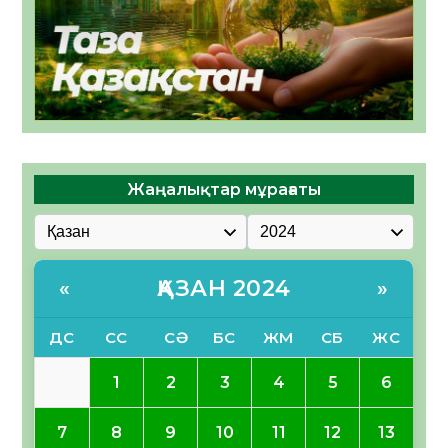
Жаңалықтар мұрағаты
ҚАЗАН 2024
«
»
ДС
СС
СӘ
БС
ЖМ
СБ
ЖС
1
2
3
4
5
6
7
8
9
10
11
12
13