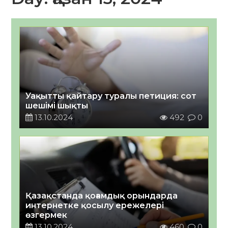
Уақытты қайтару туралы петиция: сот
шешімі шықты
13.10.2024
492
0
Қазақстанда қоғамдық орындарда
интернетке қосылу ережелері
өзгермек
13.10.2024
460
0