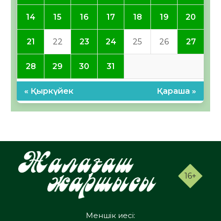
14
15
16
17
18
19
20
21
22
23
24
25
26
27
28
29
30
31
« Қыркүйек
Қараша »
16+
Меншік иесі: