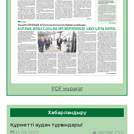
Мектептен – Ұлттық ұлан сапына
04.08.2026
34
0
Үкіметтік емес ұйымдарға арналған
сыйлықақы конкурсына өтінім қабылдау
басталды
04.08.2026
38
0
Үкіметте Президенттің отандық тауарды
қолдау жөніндегі тапсырмаларының
жүзеге асырылу барысы қаралуда
04.08.2026
38
0
PDF мұрағат
Жазғы лагерьде оқушылармен
профилактикалық кездесу өтті
04.08.2026
47
0
Хабарландыру
Құрылтай: Қызылордада 1344 комиссия
мүшесінің білімі жетілдіріледі
Құрметті аудан тұрғындары!
04.08.2026
38
0
15.09.2022
180186
0