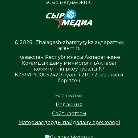
«Сыр медиа» ЖШС
© 2026 . Zhalagash-zharshysy.kz ақпараттық
агенттігі.
Қазақстан Республикасы Ақпарат және
Қоғамдық даму министрлігі,Ақпарат
комитетінің тіркеу туралы №
KZ91VPY00052420 куәлігі 21.07.2022 жылы
берілген
Басшылық
Редакция
Сайт картасы
Материалдарды пайдалану ережелері