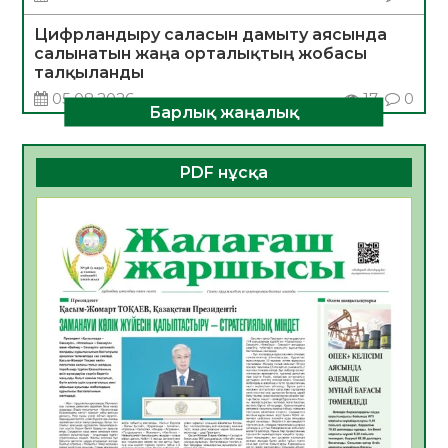
Цифрландыру саласын дамыту аясында
салынатын жаңа орталықтың жобасы
талқыланды
05.08.2026
17
0
Барлық жаңалық
Алғашқы цифрлық жасанды интеллект
құралдарының таныстырылымы өтті
PDF нұсқа
05.08.2026
18
0
Қазақстандықтардың 72,3%-ы жаңа
Құрылтай үшін дауыс беруге дайын
05.08.2026
19
0
ӘРБІР ДАУЫС – ҚОҒАМ ДАМУЫНА
ҚОСЫЛҒАН ҮЛЕС
05.08.2026
26
0
ҚҰРЫЛТАЙ САЙЛАУЫ – БІРЛІК ПЕН
ЖАУАПКЕРШІЛІККЕ БАСТАЙТЫН ҚАДАМ
05.08.2026
24
0