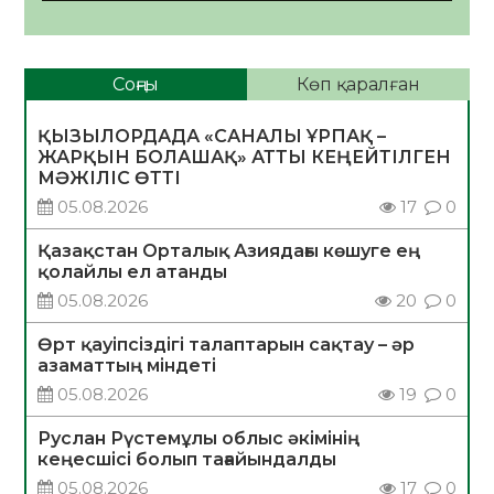
Соңғы
Көп қаралған
ҚЫЗЫЛОРДАДА «САНАЛЫ ҰРПАҚ –
ЖАРҚЫН БОЛАШАҚ» АТТЫ КЕҢЕЙТІЛГЕН
МӘЖІЛІС ӨТТІ
05.08.2026
17
0
Қазақстан Орталық Азиядағы көшуге ең
қолайлы ел атанды
05.08.2026
20
0
Өрт қауіпсіздігі талаптарын сақтау – әр
азаматтың міндеті
05.08.2026
19
0
Руслан Рүстемұлы облыс әкімінің
кеңесшісі болып тағайындалды
05.08.2026
17
0