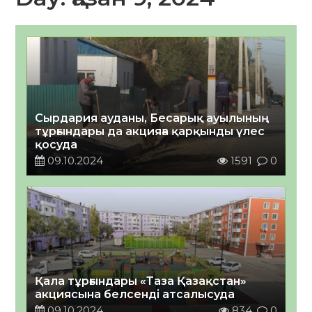
Сырдария ауданы, Бесарық ауылының
тұрғындары да акцияға қарқынды үлес
қосуда
09.10.2024
1591
0
Қала тұрғындары «Таза Қазақстан»
акциясына белсенді атсалысуда
09.10.2024
834
0