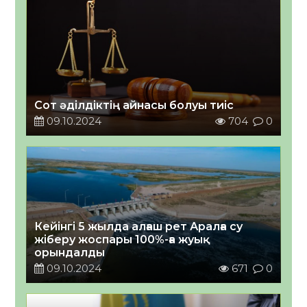
Сот әділдіктің айнасы болуы тиіс
09.10.2024
704
0
Кейінгі 5 жылда алғаш рет Аралға су
жіберу жоспары 100%-ға жуық
орындалды
09.10.2024
671
0