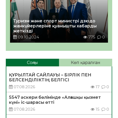
Туризм және спорт министрі дзюдо
жанкүйерлеріне қуанышты хабарды
жеткізді
09.10.2024
775
0
Соңғы
Көп қаралған
ҚҰРЫЛТАЙ САЙЛАУЫ – БІРЛІК ПЕН
БЕЛСЕНДІЛІКТІҢ БЕЛГІСІ
07.08.2026
17
0
5547 әскери бөлімінде «Алғашқы қызмет
күні» іс-шарасы өтті
07.08.2026
15
0