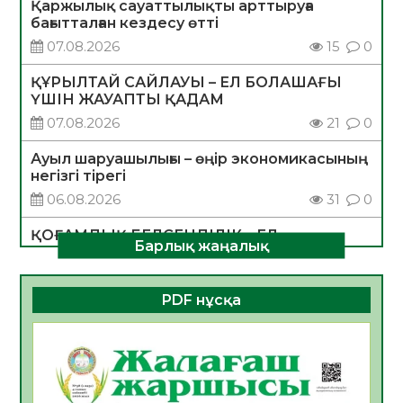
Қаржылық сауаттылықты арттыруға
бағытталған кездесу өтті
07.08.2026
15
0
ҚҰРЫЛТАЙ САЙЛАУЫ – ЕЛ БОЛАШАҒЫ
ҮШІН ЖАУАПТЫ ҚАДАМ
07.08.2026
21
0
Ауыл шаруашылығы – өңір экономикасының
негізгі тірегі
06.08.2026
31
0
ҚОҒАМДЫҚ БЕЛСЕНДІЛІК – ЕЛ
Барлық жаңалық
ДАМУЫНЫҢ НЕГІЗІ
06.08.2026
30
0
PDF нұсқа
ҚҰРЫЛТАЙ САЙЛАУЫ – БОЛАШАҚҚА
БАСТАР ЖАУАПТЫ ТАҢДАУ
06.08.2026
32
0
Инфекциялық ауруларға қарсы иммундау