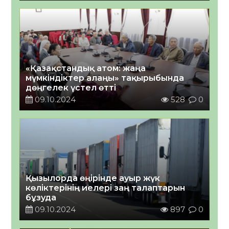
«Қазақстандық атом: жаңа
мүмкіндіктер алаңы» тақырыбында
дөңгелек үстел өтті
09.10.2024
528
0
Қызылорда өңірінде ауыр жүк
көліктерінің иелері заң талаптарын
бұзуда
09.10.2024
897
0