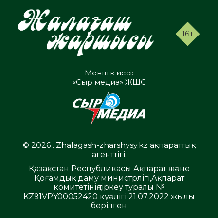
16+
Меншік иесі:
«Сыр медиа» ЖШС
© 2026 . Zhalagash-zharshysy.kz ақпараттық
агенттігі.
Қазақстан Республикасы Ақпарат және
Қоғамдық даму министрлігі,Ақпарат
комитетінің тіркеу туралы №
KZ91VPY00052420 куәлігі 21.07.2022 жылы
берілген