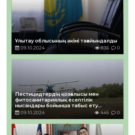
Ұлытау облысының әкімі тағайындалды
09.10.2024
836
0
Пестицидтердің қозғалысы мен
фитосанитариялық есептілік
нысандары бойынша табыс ету
мерзімдері мен тәртібі
09.10.2024
445
0