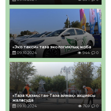
«Эко такси» таза экологиялық жоба
09.10.2024
944
0
«Таза Қазақстан-Таза аймақ» акциясы
жалғасуда
09.10.2024
769
0