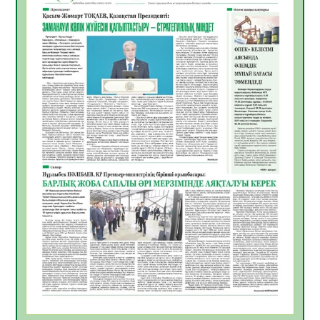
жұмыстарының тиімділігі
06.08.2026
33
0
Көкжөтел ауруы туралы
06.08.2026
30
0
АПВ вакцинасы туралы мәлімет
06.08.2026
31
0
Open Air: Қызылорда облысы полиция
департаменті 20 мыңнан астам
көрерменнің қауіпсіздігін қамтамасыз етті
06.08.2026
41
0
ҚЫЗЫЛОРДАДА «САНАЛЫ ҰРПАҚ –
ЖАРҚЫН БОЛАШАҚ» АТТЫ КЕҢЕЙТІЛГЕН
МӘЖІЛІС ӨТТІ
05.08.2026
43
0
Қазақстан Орталық Азиядағы көшуге ең
қолайлы ел атанды