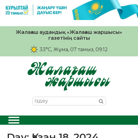
Жалағаш аудандық «Жалағаш жаршысы»
газетінің сайты
33°C
, Жұма, 07 тамыз, 09:12
Day:
Қазан 18, 2024