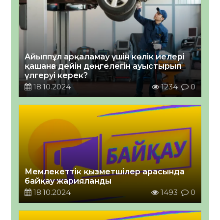
Айыппұл арқаламау үшін көлік иелері
қашанға дейін дөңгелегін ауыстырып
үлгеруі керек?
18.10.2024
1234
0
Мемлекеттік қызметшілер арасында
байқау жарияланды
18.10.2024
1493
0