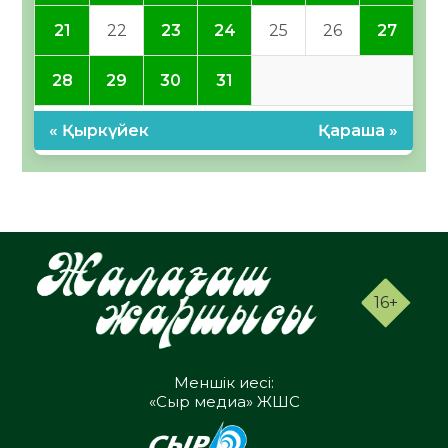
21
22
23
24
25
26
27
28
29
30
31
« Қыркүйек
Қараша »
16+
Меншік иесі:
«Сыр медиа» ЖШС