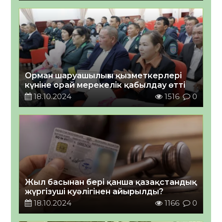
Орман шаруашылығы қызметкерлері
күніне орай мерекелік қабылдау өтті
18.10.2024
1516
0
Жыл басынан бері қанша қазақстандық
жүргізуші куәлігінен айырылды?
18.10.2024
1166
0