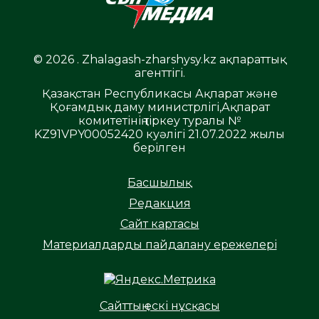
© 2026 . Zhalagash-zharshysy.kz ақпараттық
агенттігі.
Қазақстан Республикасы Ақпарат және
Қоғамдық даму министрлігі,Ақпарат
комитетінің тіркеу туралы №
KZ91VPY00052420 куәлігі 21.07.2022 жылы
берілген
Басшылық
Редакция
Сайт картасы
Материалдарды пайдалану ережелері
Сайттың ескі нұсқасы