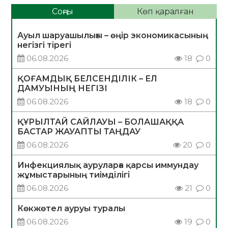
Соңғы
Көп қаралған
Ауыл шаруашылығы – өңір экономикасының
негізгі тірегі
06.08.2026
18
0
ҚОҒАМДЫҚ БЕЛСЕНДІЛІК – ЕЛ
ДАМУЫНЫҢ НЕГІЗІ
06.08.2026
18
0
ҚҰРЫЛТАЙ САЙЛАУЫ – БОЛАШАҚҚА
БАСТАР ЖАУАПТЫ ТАҢДАУ
06.08.2026
20
0
Инфекциялық ауруларға қарсы иммундау
жұмыстарының тиімділігі
06.08.2026
21
0
Көкжөтел ауруы туралы
06.08.2026
19
0