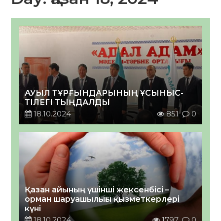
АУЫЛ ТҰРҒЫНДАРЫНЫҢ ҰСЫНЫС-
ТІЛЕГІ ТЫҢДАЛДЫ
18.10.2024
851
0
Қазан айының үшінші жексенбісі –
орман шаруашылығы қызметкерлері
күні
18.10.2024
1797
0