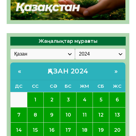
Жаңалықтар мұрағаты
ҚАЗАН 2024
«
»
ДС
СС
СӘ
БС
ЖМ
СБ
ЖС
1
2
3
4
5
6
7
8
9
10
11
12
13
14
15
16
17
18
19
20