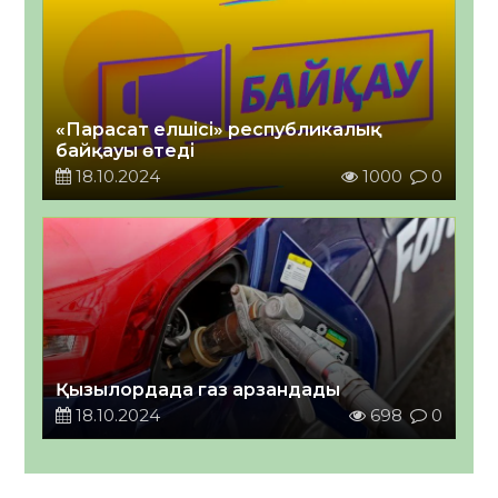
«Парасат елшісі» республикалық
байқауы өтеді
18.10.2024
1000
0
Қызылордада газ арзандады
18.10.2024
698
0