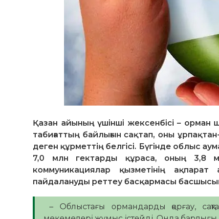
Қазан айының үшінші жексенбісі – орман 
табиғаттың байлығын сақтап, оны ұрпақта
деген құрметтің белгісі. Бүгінде облыс ау
7,0 млн гектарды құраса, оның 3,8 
коммуникациялар қызметінің ақпарат
пайдалануды реттеу басқармасы басшысын
– Облыстағы ормандарды қорғау, сақ
мекемелері жұмыс істейді. Онда барлығы 