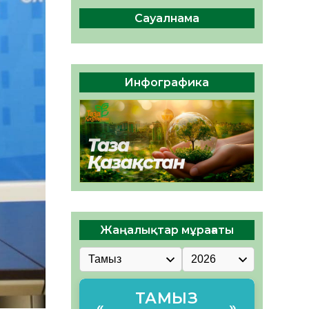
04.08.2026
50
0
Сауалнама
Құрылтай: Қызылордада
1344 комиссия мүшесінің
білімі жетілдіріледі
04.08.2026
41
0
Инфографика
ҚҰРЫЛТАЙ САЙЛАУЫ – ЕЛ
БІРЛІГІ МЕН АЗАМАТТЫҚ
ЖАУАПКЕРШІЛІКТІҢ
КӨРІНІСІ
04.08.2026
53
0
Жаңалықтар мұрағаты
ТАМЫЗ
«
»