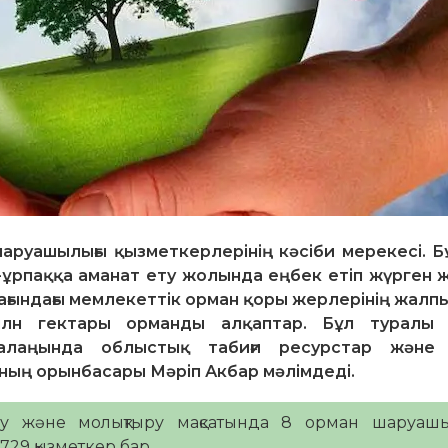
шаруашылығы қызметкерлерінің кәсіби мерекесі. Бұ
н-ұрпаққа аманат ету жолында еңбек етіп жүрген ж
мағындағы мемлекеттік орман қоры жерлерінің жалп
млн гектары орманды алқаптар. Бұл туралы 
 алаңында облыстық табиғи ресурстар және 
ың орынбасары Мәріп Акбар мәлімдеді.
тау және молықтыру мақсатында 8 орман шаруаш
729 қызметкер бар.