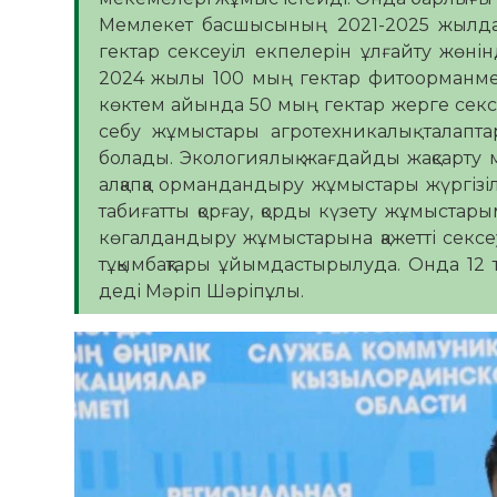
Мемлекет басшысының 2021-2025 жылдар 
гектар сексеуіл екпелерін ұлғайту жөн
2024 жылы 100 мың гектар фитоорманм
көктем айында 50 мың гектар жерге секс
себу жұмыстары агротехникалық талапт
болады. Экологиялық жағдайды жақсарту м
алқапқа ормандандыру жұмыстары жүргіз
табиғатты қорғау, қорды күзету жұмыста
көгалдандыру жұмыстарына қажетті сексеу
тұқымбақтары ұйымдастырылуда. Онда 12 тү
деді Мәріп Шәріпұлы.