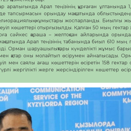
аралығында Арал теңізінің құрғаған ұлтанында 1
інде тапсырмасын орындау мақсатында облыстық де
елиорациялық жұмыстары жоспарланды. Биылғы ж
еуіл көшеттері отырғызылды. Қалған 50 мың гектар
арға сәйкес қараша – желтоқсан айларында орынд
ақсатында Арал теңізінің табанында биыл 610 мың 
ілді. Орман шаруашылықтары күнделікті жұмыс бар
рымен қатар оны молайтып өсірумен айналысады. О
іл мен саялы ағаш көшеттерін өсіретін 158 гектар
рлі жергілікті жерге жерсіндірілген көшеттер өсірі