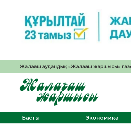
Жалағаш аудандық «Жалағаш жаршысы» газе
Басты
Экономика