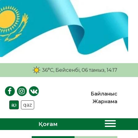
36°C
, Бейсенбі, 06 тамыз, 14:17
Байланыс
Жарнама
қаз
qaz
Қоғам