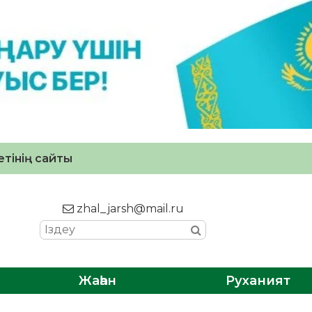
тінің сайты
zhal_jarsh@mail.ru
Жаһан
Руханият