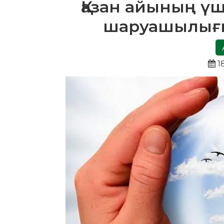
Қазан айының үш
шаруашылығы
18