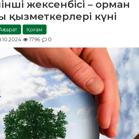
інші жексенбісі – орман
 қызметкерлері күні
Ақпарат
Қоғам
.10.2024
1796
0