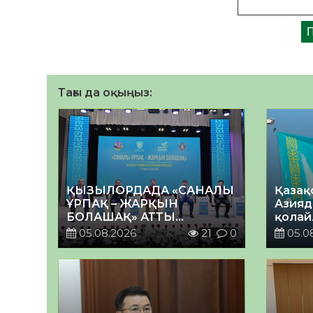
Тағы да оқыңыз:
ҚЫЗЫЛОРДАДА «САНАЛЫ
Қазақ
ҰРПАҚ – ЖАРҚЫН
Азияд
БОЛАШАҚ» АТТЫ
қолай
КЕҢЕЙТІЛГЕН МӘЖІЛІС
05.08.2026
21
0
05.0
ӨТТІ