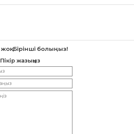
 жоқ. Бірінші болыңыз!
Пікір жазыңыз