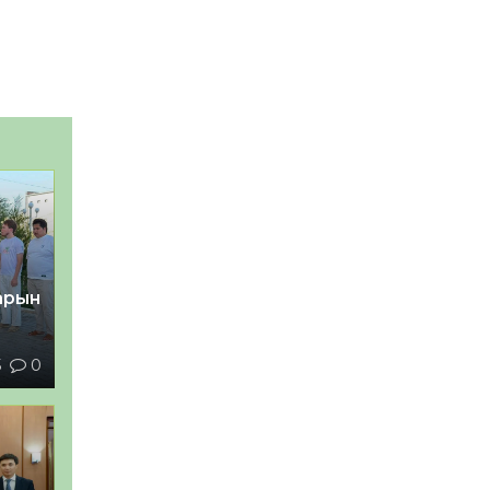
тарын
5
0