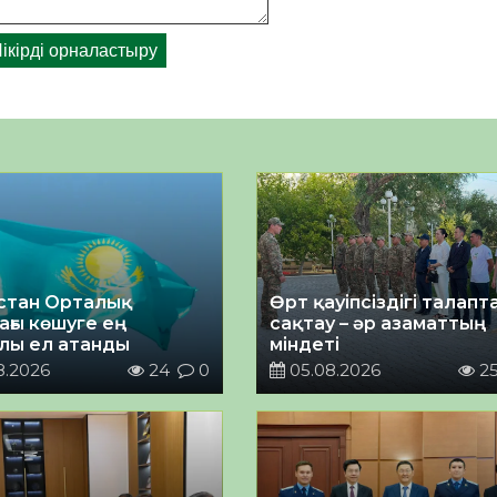
стан Орталық
Өрт қауіпсіздігі талап
ағы көшуге ең
сақтау – әр азаматтың
лы ел атанды
міндеті
8.2026
24
0
05.08.2026
2