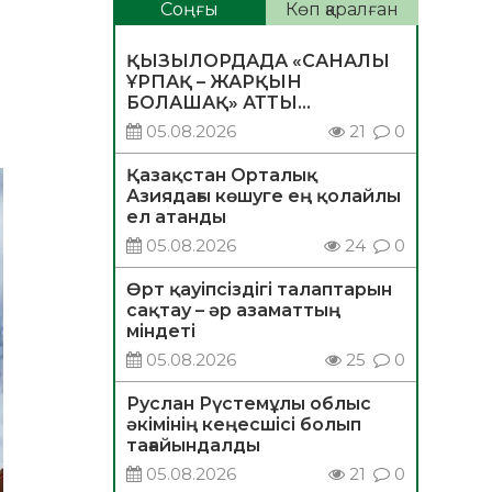
Соңғы
Көп қаралған
ҚЫЗЫЛОРДАДА «САНАЛЫ
ҰРПАҚ – ЖАРҚЫН
БОЛАШАҚ» АТТЫ
КЕҢЕЙТІЛГЕН МӘЖІЛІС
05.08.2026
21
0
ӨТТІ
Қазақстан Орталық
Азиядағы көшуге ең қолайлы
ел атанды
05.08.2026
24
0
Өрт қауіпсіздігі талаптарын
сақтау – әр азаматтың
міндеті
05.08.2026
25
0
Руслан Рүстемұлы облыс
әкімінің кеңесшісі болып
тағайындалды
05.08.2026
21
0