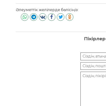
Әлеуметтік желілерде бөлісіңіз:
Пікірлер