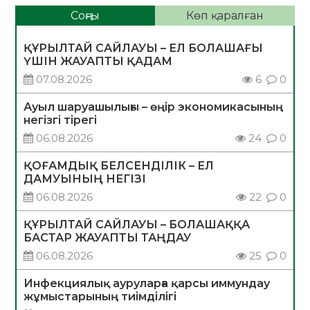
Соңғы
Көп қаралған
ҚҰРЫЛТАЙ САЙЛАУЫ – ЕЛ БОЛАШАҒЫ
ҮШІН ЖАУАПТЫ ҚАДАМ
07.08.2026
6
0
Ауыл шаруашылығы – өңір экономикасының
негізгі тірегі
06.08.2026
24
0
ҚОҒАМДЫҚ БЕЛСЕНДІЛІК – ЕЛ
ДАМУЫНЫҢ НЕГІЗІ
06.08.2026
22
0
ҚҰРЫЛТАЙ САЙЛАУЫ – БОЛАШАҚҚА
БАСТАР ЖАУАПТЫ ТАҢДАУ
06.08.2026
25
0
Инфекциялық ауруларға қарсы иммундау
жұмыстарының тиімділігі