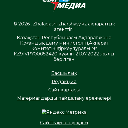
© 2026 . Zhalagash-zharshysy.kz ақпараттық
агенттігі.
Қазақстан Республикасы Ақпарат және
Қоғамдық даму министрлігі,Ақпарат
комитетінің тіркеу туралы №
KZ91VPY00052420 куәлігі 21.07.2022 жылы
берілген
Басшылық
Редакция
Сайт картасы
Материалдарды пайдалану ережелері
Сайттың ескі нұсқасы