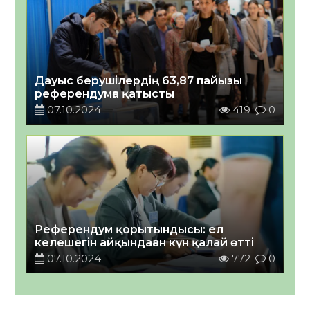
Дауыс берушілердің 63,87 пайызы
референдумға қатысты
07.10.2024
419
0
Референдум қорытындысы: ел
келешегін айқындаған күн қалай өтті
07.10.2024
772
0