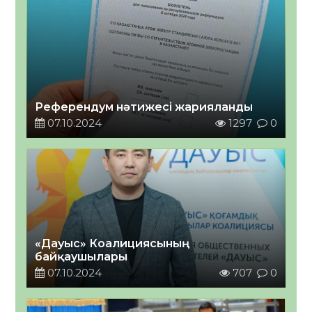
Референдум нәтижесі жарияланды
07.10.2024
1297
0
«Дауыс» Коалициясының
байқаушылары
07.10.2024
707
0