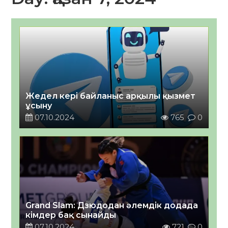
Жедел кері байланыс арқылы қызмет
ұсыну
07.10.2024
765
0
Grand Slam: Дзюдодан әлемдік додада
кімдер бақ сынайды
07.10.2024
721
0