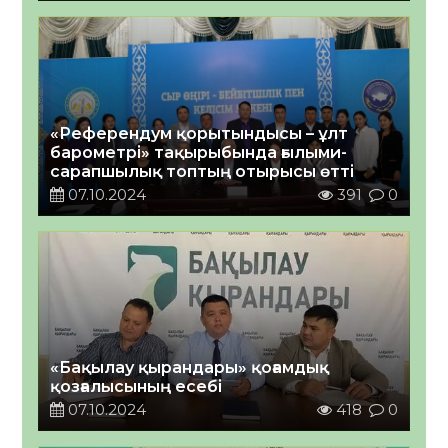
«Референдум қорытындысы – ұлт
барометрі» тақырыбында ғылыми-
сарапшылық топтың отырысы өтті
07.10.2024
391
0
«Бақылау қырандары» қоғамдық
қозғалысының есебі
07.10.2024
418
0