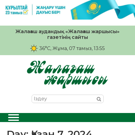
Жалағаш аудандық «Жалағаш жаршысы»
газетінің сайты
36°C
, Жұма, 07 тамыз, 13:55
Day:
Қазан 7, 2024