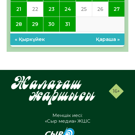
21
22
23
24
25
26
27
28
29
30
31
« Қыркүйек
Қараша »
16+
Меншік иесі:
«Сыр медиа» ЖШС