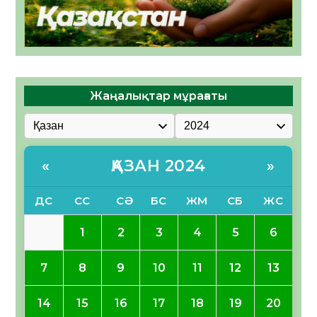
Жаңалықтар мұрағаты
ҚАЗАН 2024
«
»
ДС
СС
СӘ
БС
ЖМ
СБ
ЖС
1
2
3
4
5
6
7
8
9
10
11
12
13
14
15
16
17
18
19
20