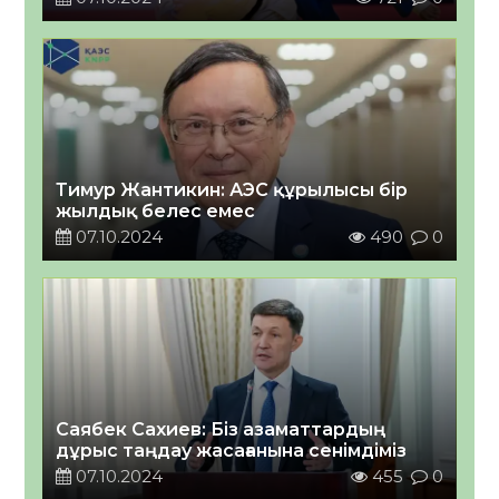
Тимур Жантикин: АЭС құрылысы бір
жылдық белес емес
07.10.2024
490
0
Саябек Сахиев: Біз азаматтардың
дұрыс таңдау жасағанына сенімдіміз
07.10.2024
455
0