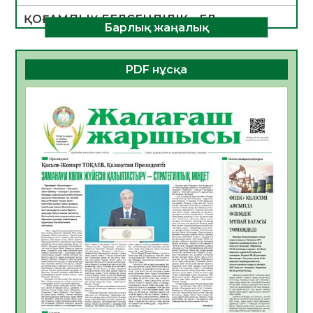
ҚОҒАМДЫҚ БЕЛСЕНДІЛІК – ЕЛ
Барлық жаңалық
ДАМУЫНЫҢ НЕГІЗІ
06.08.2026
49
0
PDF нұсқа
ҚҰРЫЛТАЙ САЙЛАУЫ – БОЛАШАҚҚА
БАСТАР ЖАУАПТЫ ТАҢДАУ
06.08.2026
51
0
Инфекциялық ауруларға қарсы иммундау
жұмыстарының тиімділігі
06.08.2026
53
0
Көкжөтел ауруы туралы
06.08.2026
51
0
АПВ вакцинасы туралы мәлімет
06.08.2026
49
0
Open Air: Қызылорда облысы полиция
департаменті 20 мыңнан астам