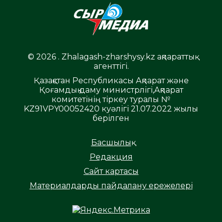
© 2026 . Zhalagash-zharshysy.kz ақпараттық
агенттігі.
Қазақстан Республикасы Ақпарат және
Қоғамдық даму министрлігі,Ақпарат
комитетінің тіркеу туралы №
KZ91VPY00052420 куәлігі 21.07.2022 жылы
берілген
Басшылық
Редакция
Сайт картасы
Материалдарды пайдалану ережелері