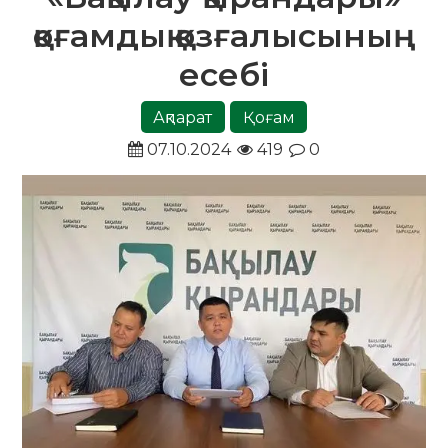
қоғамдық қозғалысының
есебі
Ақпарат
Қоғам
07.10.2024
419
0