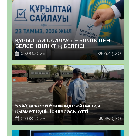
ҚҰРЫЛТАЙ САЙЛАУЫ – БІРЛІК ПЕН
БЕЛСЕНДІЛІКТІҢ БЕЛГІСІ
07.08.2026
42
0
5547 әскери бөлімінде «Алғашқы
қызмет күні» іс-шарасы өтті
07.08.2026
35
0