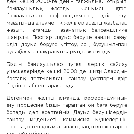
ден, кешкі 20:00-ге дейін тапжылмай отырып,
бақылаушылық жасады. Сонымен қатар,
бақылаушылар референдумның әділ өтуі
мақсатында әлеуметтік желілер арқылы жазбалар
жазып, қоғамды азаматтық белсенділікке
шақырды. Посттар дауыс беруде заңды сақтау,
әділ дауыс беруге үгіттеу, заң бұзушылықтан
аулақ болуға шақыратын сарында жазылды.
Біздің бақылаушылар түгел дерлік сайлау
учаскелерінде кешкі 20:00 де шықты.Олардың
бастапқы толтырылған сайлау құжаттары қазір
біздің штабпен саралануда.
Дегенмен, жалпы алғанда, референдумның
өту процесіне біздің тараптан оң баға беруге
болады деп есептейміз. Дауыс берушілердің
сайлау мәдениеті, коммисия мүшелерінің
оларға деген қарым-қатынасы, заңдылық, жоғарғы
деңгейде болды.