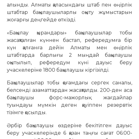
алынды. Алматы қаласындағы штаб пен өңірлік
штабтар бақылаушыларлы оқыту жұмыстарын
жоғарғы деңгейде өткізді.
«Бақылау қырандары» бақылаушылар тобы
жасақталған күннен бастап, рефередумға бір
күн қалғанға дейін Алматы мен өңірлік
штабтарда барлығы 2 мыңдай бақылаушы
оқытылып, рефередум күні дауыс беру
учаскелеріне 1800 бақылаушы кіргізілді.
Бақылаушылар тобы қоғамдағы сергек саналы,
белсенді азаматтардан жасақталды. 200-ден аса
бақылаушы форс-мажорлық жағдайлар
туындауы мүмкін деген қауіппен резервтік
тізімге қосылды.
Әрбір бақылаушы өздеріне бекітілген дауыс
беру учаскелерінде 6 қазан таңғы сағат 06:00-