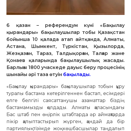
6 қазан – референдум күні «Бақылау
қырандары» бақылаушылар тобы Қазақстан
бойынша 10 қалада атап айтқанда, Алматы,
Астана, Шымкент, Түркістан, Қызылорда,
Жезқазған, Тараз, Талдықорған, Талғар және
Қонаев қаларында бақылаушылық жасады.
Барлығы 1800 учаскеде дауыс беру процесінің
шынайы әрі таза өтуін
бақылады.
«Бақылау қырандары» бақылаушылар тобын құру
туралы бастама көтерілгеннен бастап, есімдері
елге белгілі саясаттанушы азаматтар біздің
бастамамызды қолдады. Алматы қаласындағы
Бас штаб пен өңірлік штабтарда әр аймақтарда
пікір қалыптастырып жүрген, қандай да бір
партиялық тізімде жоқ көшбасшылар таңдалып