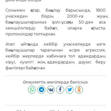
Сонымен қатар, бақылау барысында, 1800
учаскеден біздің 2000-ға жуық
бақылаушыларымыз ірілі-ұсақты 50-ден аса
кемшіліктерді байқап, оларға қатысты
протоколдар толтырған.
Атап айтқанда кейбір учаскелерде өзге
бақылаушылар тарапынан әсіре агрессия,
кейбір жерлерде кабинаға топ адамдардың
кіруі, куәлігі жоқ адамдардың дауыс беру
фактілері байқалған.
Әлеуметтік желілерде бөлісіңіз: