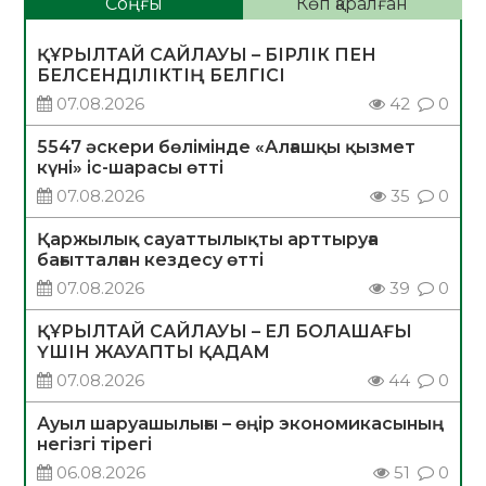
Соңғы
Көп қаралған
ҚҰРЫЛТАЙ САЙЛАУЫ – БІРЛІК ПЕН
БЕЛСЕНДІЛІКТІҢ БЕЛГІСІ
07.08.2026
42
0
5547 әскери бөлімінде «Алғашқы қызмет
күні» іс-шарасы өтті
07.08.2026
35
0
Қаржылық сауаттылықты арттыруға
бағытталған кездесу өтті
07.08.2026
39
0
ҚҰРЫЛТАЙ САЙЛАУЫ – ЕЛ БОЛАШАҒЫ
ҮШІН ЖАУАПТЫ ҚАДАМ
07.08.2026
44
0
Ауыл шаруашылығы – өңір экономикасының
негізгі тірегі
06.08.2026
51
0