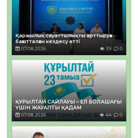
Қаржылық сауаттылықты арттыруға
бағытталған кездесу өтті
07.08.2026
39
0
ҚҰРЫЛТАЙ САЙЛАУЫ – ЕЛ БОЛАШАҒЫ
ҮШІН ЖАУАПТЫ ҚАДАМ
07.08.2026
44
0