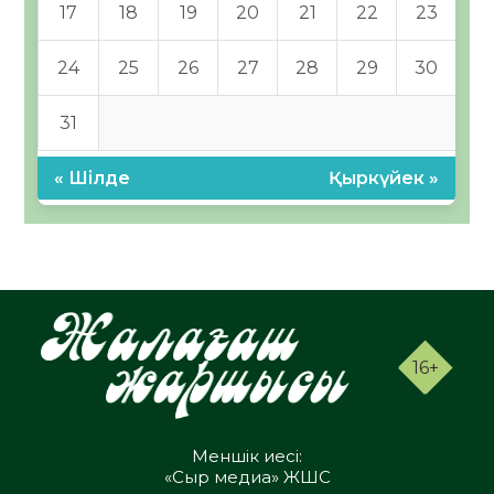
17
18
19
20
21
22
23
24
25
26
27
28
29
30
31
« Шілде
Қыркүйек »
16+
Меншік иесі:
«Сыр медиа» ЖШС