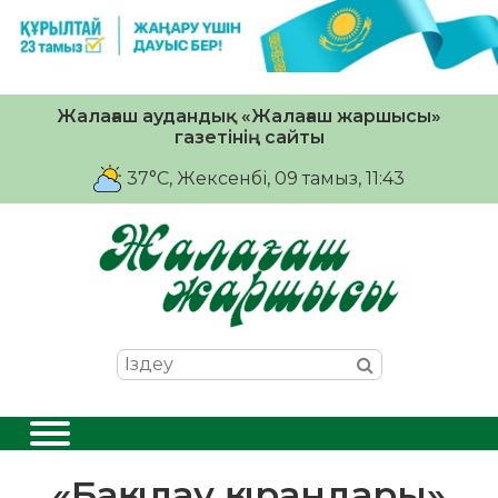
Жалағаш аудандық «Жалағаш жаршысы»
газетінің сайты
37°C
, Жексенбі, 09 тамыз, 11:43
«Бақылау қырандары»