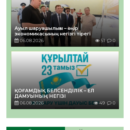
Ауыл шаруашылығы – өңір
экономикасының негізгі тірегі
06.08.2026
51
0
ҚОҒАМДЫҚ БЕЛСЕНДІЛІК – ЕЛ
ДАМУЫНЫҢ НЕГІЗІ
06.08.2026
49
0