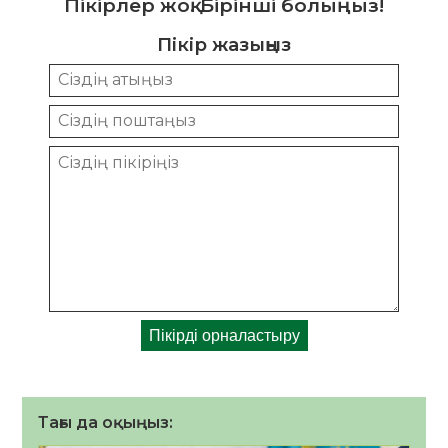
Пікірлер жоқ. Бірінші болыңыз!
Пікір жазыңыз
Тағы да оқыңыз: