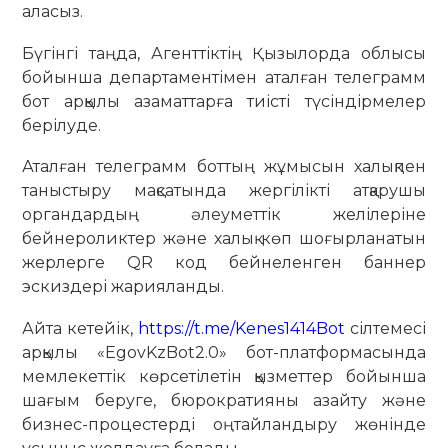
аласыз.
Бүгінгі таңда, Агенттіктің Қызылорда облысы
бойынша департаментімен аталған телеграмм
бот арқылы азаматтарға тиісті түсіндірмелер
берілуде.
Аталған телеграмм боттың жұмысын халықпен
таныстыру мақсатында жергілікті атқарушы
органдардың әлеуметтік желілеріне
бейнероликтер және халық көп шоғырланатын
жерлерге QR код бейнеленген баннер
эскиздері жарияланды.
Айта кетейік,
https://t.me/Kenes1414Bot
сілтемесі
арқылы «EgovKzBot2.0» бот-платформасында
мемлекеттік көрсетілетін қызметтер бойынша
шағым беруге, бюрократияны азайту және
бизнес-процестерді оңтайландыру жөнінде