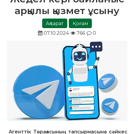
арқылы қызмет ұсыну
Ақпарат
Қоғам
07.10.2024
766
0
Агенттік Төрағасының тапсырмасына сәйкес