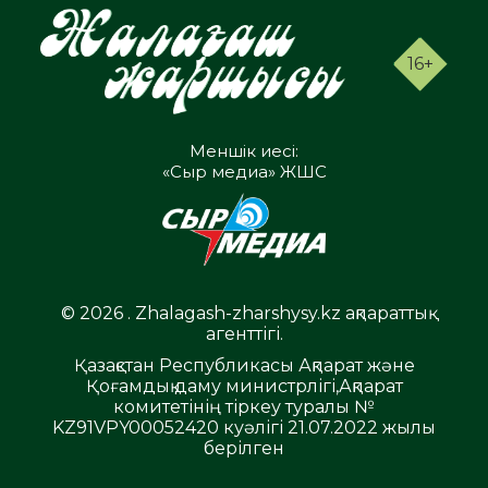
16+
Меншік иесі:
«Сыр медиа» ЖШС
© 2026 . Zhalagash-zharshysy.kz ақпараттық
агенттігі.
Қазақстан Республикасы Ақпарат және
Қоғамдық даму министрлігі,Ақпарат
комитетінің тіркеу туралы №
KZ91VPY00052420 куәлігі 21.07.2022 жылы
берілген