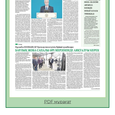
Көкжөтел ауруы туралы
06.08.2026
36
0
АПВ вакцинасы туралы мәлімет
06.08.2026
36
0
Open Air: Қызылорда облысы полиция
департаменті 20 мыңнан астам
көрерменнің қауіпсіздігін қамтамасыз етті
06.08.2026
48
0
ҚЫЗЫЛОРДАДА «САНАЛЫ ҰРПАҚ –
ЖАРҚЫН БОЛАШАҚ» АТТЫ КЕҢЕЙТІЛГЕН
МӘЖІЛІС ӨТТІ
05.08.2026
49
0
Қазақстан Орталық Азиядағы көшуге ең
қолайлы ел атанды
05.08.2026
48
0
PDF мұрағат
Өрт қауіпсіздігі талаптарын сақтау – әр