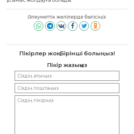
ұсыныс жолдауға болады.
Әлеуметтік желілерде бөлісіңіз:
Пікірлер жоқ. Бірінші болыңыз!
Пікір жазыңыз