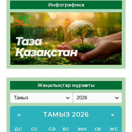
Инфографика
Жаңалықтар мұрағаты
ТАМЫЗ 2026
«
»
ДС
СС
СӘ
БС
ЖМ
СБ
ЖС