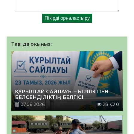
Тағы да оқыңыз:
ҚҰРЫЛТАЙ САЙЛАУЫ – БІРЛІК ПЕН
БЕЛСЕНДІЛІКТІҢ БЕЛГІСІ
07.08.2026
28
0