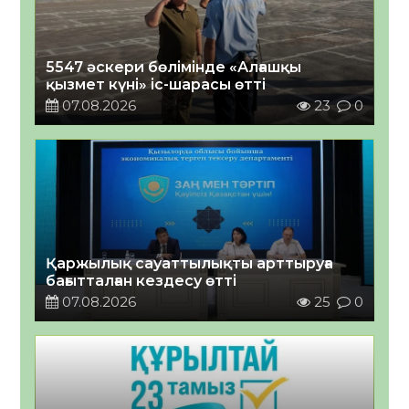
5547 әскери бөлімінде «Алғашқы
қызмет күні» іс-шарасы өтті
07.08.2026
23
0
Қаржылық сауаттылықты арттыруға
бағытталған кездесу өтті
07.08.2026
25
0