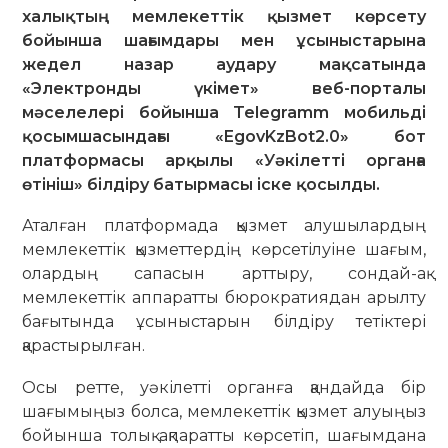
халықтың мемлекеттік қызмет көрсету
бойынша шағымдары мен ұсыныстарына
жедел назар аудару мақсатында
«Электронды үкімет» веб-порталы
мәселелері бойынша Telegramm мобильді
қосымшасындағы «EgovKzBot2.0» бот
платформасы арқылы «Уәкілетті органға
өтініш» білдіру батырмасы іске қосылды.
Аталған платформада қызмет алушылардың
мемлекеттік қызметтердің көрсетілуіне шағым,
олардың сапасын арттыру, сондай-ақ
мемлекеттік аппаратты бюрократиядан арылту
бағытында ұсыныстарын білдіру тетіктері
қарастырылған.
Осы ретте, уәкілетті органға қандайда бір
шағымыңыз болса, мемлекеттік қызмет алуыңыз
бойынша толық ақпаратты көрсетіп, шағымдана