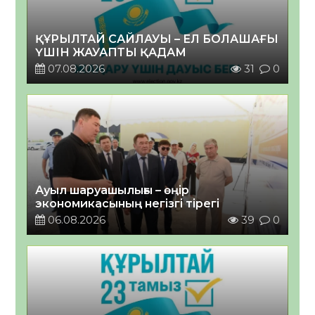
ҚҰРЫЛТАЙ САЙЛАУЫ – ЕЛ БОЛАШАҒЫ
ҮШІН ЖАУАПТЫ ҚАДАМ
07.08.2026
31
0
Ауыл шаруашылығы – өңір
экономикасының негізгі тірегі
06.08.2026
39
0