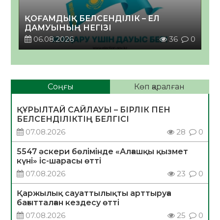
ҚОҒАМДЫҚ БЕЛСЕНДІЛІК – ЕЛ
ДАМУЫНЫҢ НЕГІЗІ
06.08.2026
36
0
Соңғы
Көп қаралған
ҚҰРЫЛТАЙ САЙЛАУЫ – БІРЛІК ПЕН
БЕЛСЕНДІЛІКТІҢ БЕЛГІСІ
07.08.2026
28
0
5547 әскери бөлімінде «Алғашқы қызмет
күні» іс-шарасы өтті
07.08.2026
23
0
Қаржылық сауаттылықты арттыруға
бағытталған кездесу өтті
07.08.2026
25
0