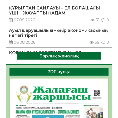
ҚҰРЫЛТАЙ САЙЛАУЫ – ЕЛ БОЛАШАҒЫ
ҮШІН ЖАУАПТЫ ҚАДАМ
07.08.2026
31
0
Ауыл шаруашылығы – өңір экономикасының
негізгі тірегі
06.08.2026
39
0
ҚОҒАМДЫҚ БЕЛСЕНДІЛІК – ЕЛ
Барлық жаңалық
ДАМУЫНЫҢ НЕГІЗІ
06.08.2026
36
0
PDF нұсқа
ҚҰРЫЛТАЙ САЙЛАУЫ – БОЛАШАҚҚА
БАСТАР ЖАУАПТЫ ТАҢДАУ
06.08.2026
38
0
Инфекциялық ауруларға қарсы иммундау
жұмыстарының тиімділігі
06.08.2026
40
0