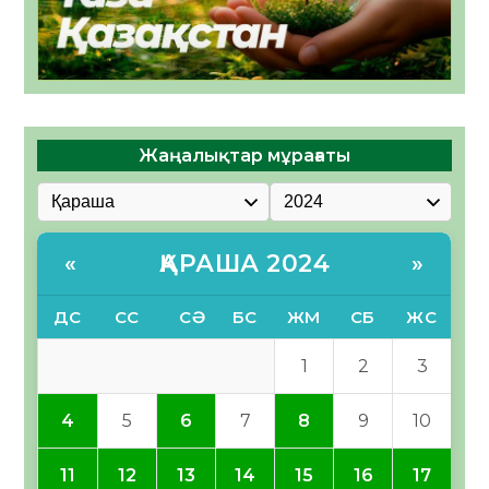
Жаңалықтар мұрағаты
ҚАРАША 2024
«
»
ДС
СС
СӘ
БС
ЖМ
СБ
ЖС
1
2
3
4
5
6
7
8
9
10
11
12
13
14
15
16
17