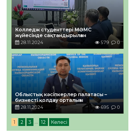
Колледж студенттері МӘМС
жүйесінде сақтандырылған
28.11.2024
579
0
Облыстық кәсіпкерлер палатасы –
бизнесті қолдау орталығы
28.11.2024
695
0
1
2
3
…
12
Келесі