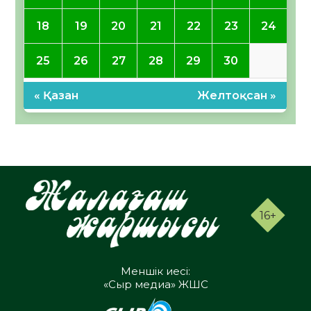
18
19
20
21
22
23
24
25
26
27
28
29
30
« Қазан
Желтоқсан »
16+
Меншік иесі:
«Сыр медиа» ЖШС