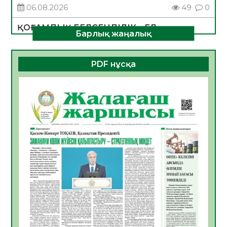
06.08.2026
49
0
ҚОҒАМДЫҚ БЕЛСЕНДІЛІК – ЕЛ
Барлық жаңалық
ДАМУЫНЫҢ НЕГІЗІ
06.08.2026
47
0
PDF нұсқа
ҚҰРЫЛТАЙ САЙЛАУЫ – БОЛАШАҚҚА
БАСТАР ЖАУАПТЫ ТАҢДАУ
06.08.2026
49
0
Инфекциялық ауруларға қарсы иммундау
жұмыстарының тиімділігі
06.08.2026
51
0
Көкжөтел ауруы туралы
06.08.2026
48
0
АПВ вакцинасы туралы мәлімет
06.08.2026
47
0
Open Air: Қызылорда облысы полиция