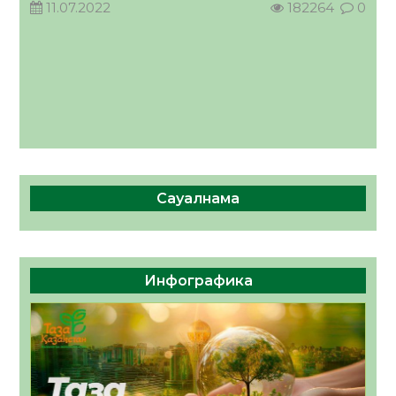
11.07.2022
182264
0
Сауалнама
Инфографика