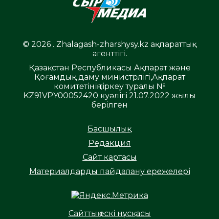
© 2026 . Zhalagash-zharshysy.kz ақпараттық
агенттігі.
Қазақстан Республикасы Ақпарат және
Қоғамдық даму министрлігі,Ақпарат
комитетінің тіркеу туралы №
KZ91VPY00052420 куәлігі 21.07.2022 жылы
берілген
Басшылық
Редакция
Сайт картасы
Материалдарды пайдалану ережелері
Сайттың ескі нұсқасы